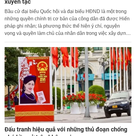
xuyên tạc
Bầu cử đại biểu Quốc hội và đại biểu HĐND là một trong
những quyền chính trị cơ bản của công dân đã được Hiến
pháp ghi nhận; là phương thức thể hiện ý chí, nguyện
vọng và quyền làm chủ của nhân dân trong việc xây dựng
Nhà nước pháp quyền XHCN. Dân chủ là bản chất chế độ,
là mục tiêu, động lực của sự phát triển đất nước ta.
Nguyên tắc dân chủ trong bầu cử ở nước ta thể hiện rõ ở
quyền bình đẳng của mỗi công dân và ở hình thức, cách
thức thực hiện bầu cử. Tuy nhiên, trước thềm cuộc bầu cử
đại biểu Quốc hội khóa XVI và đại biểu HĐND các cấp
nhiệm kỳ 2026-2031, các thế lực thù địch gia tăng xuyên
tạc, cho rằng bầu cử ở Việt Nam không dân chủ, không có
cạnh tranh, không có tự do lựa chọn... Đây là sự đánh tráo
khái niệm, cố tình phủ nhận bản chất cuộc bầu cử.
Đấu tranh hiệu quả với những thủ đoạn chống