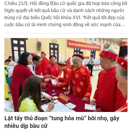
Chiều 21/3, Hội đồng Bầu cử quốc gia đã họp báo công bố
Nghị quyết về kết quả bầu cử và danh sách những người
trúng cử đại biểu Quốc hội khóa XVI. “Kết quả tốt đẹp của
cuộc bầu cử là minh chứng sinh động về sức mạnh của
khối đại đoàn kết toàn dân tộc, về năng lực lãnh đạo của
Đảng và hiệu quả hoạt động của cả hệ thống chính trị;
đồng thời qua đó cũng khẳng định niềm tin vững chắc của
nhân dân đối với Đảng, Nhà nước” - Phó Chủ tịch Quốc
hội Nguyễn Thị Thanh khẳng định. Thành công của cuộc
bầu cử là minh chứng trực tiếp, sinh động phản bác các
quan điểm sai trái, thù địch, lật tẩy những thủ đoạn cố tình
xuyên tạc, bôi nhọ của các thế lực xấu.
Lật tẩy thủ đoạn “tung hỏa mù” bôi nhọ, gây
nhiễu dịp bầu cử