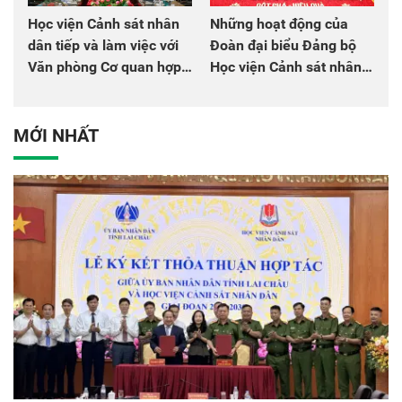
Học viện Cảnh sát nhân
Những hoạt động của
dân tiếp và làm việc với
Đoàn đại biểu Đảng bộ
Văn phòng Cơ quan hợp
Học viện Cảnh sát nhân
tác quốc tế Nhật Bản tại
dân tại Đại hội đại biểu
Việt Nam
Đảng bộ Công an Trung
ương lần thứ VIII, nhiệm
MỚI NHẤT
kỳ 2025 - 2030