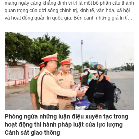
mạng ngày càng khẳng định vị trí là một bộ phận cấu thành
quan trọng của đời sống chính trị, kinh tế, văn hóa, xã hội
và hoạt động quản trị quốc gia. Bên cạnh những giá trị tích
cực mà internet và các nền tảng số mang lại, không gian
mạng cũng đang bị các thế lực thù địch, phần tử phản
động, cơ hội chính trị và các chủ thể xấu lợi dụng để phát
tán thông tin sai sự thật, xuyên tạc chủ trương, đường lối
của Đảng, chính sách, pháp luật của Nhà nước, qua đó
gây nhiễu loạn nhận thức xã hội, làm suy giảm niềm tin và
tác động tiêu cực đến an ninh quốc gia, trật tự, an toàn xã
hội.
Phòng ngừa những luận điệu xuyên tạc trong
hoạt động thi hành pháp luật của lực lượng
Cảnh sát giao thông