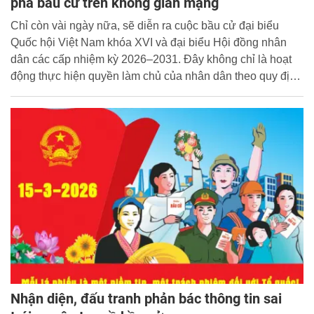
phá bầu cử trên không gian mạng
Chỉ còn vài ngày nữa, sẽ diễn ra cuộc bầu cử đại biểu
Quốc hội Việt Nam khóa XVI và đại biểu Hội đồng nhân
dân các cấp nhiệm kỳ 2026–2031. Đây không chỉ là hoạt
động thực hiện quyền làm chủ của nhân dân theo quy định
của Hiến pháp và pháp luật, mà còn là dịp để toàn xã hội
thể hiện niềm tin, trách nhiệm và khát vọng xây dựng Nhà
nước pháp quyền xã hội chủ nghĩa của dân, do dân và vì
dân.
Nhận diện, đấu tranh phản bác thông tin sai