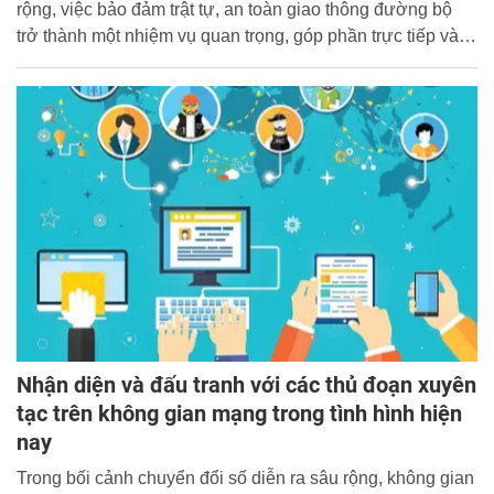
rộng, việc bảo đảm trật tự, an toàn giao thông đường bộ
trở thành một nhiệm vụ quan trọng, góp phần trực tiếp vào
sự phát triển kinh tế - xã hội bền vững cũng như bảo vệ
tính mạng, sức khỏe và tài sản của Nhân dân. Lực lượng
Cảnh sát giao thông (CSGT), một bộ phận nòng cốt của
Công an Nhân dân, luôn đứng ở tuyến đầu, ngày đêm
thực thi nhiệm vụ quản lý trật tự, an toàn giao thông
(TTATGT).
Nhận diện và đấu tranh với các thủ đoạn xuyên
tạc trên không gian mạng trong tình hình hiện
nay
Trong bối cảnh chuyển đổi số diễn ra sâu rộng, không gian