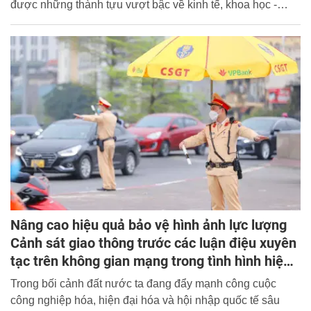
được những thành tựu vượt bậc về kinh tế, khoa học -
công nghệ nhưng nếu đạo đức suy thoái, các chuẩn mực
giá trị bị xói mòn thì sự phát triển ấy khó có thể lâu dài.
Nâng cao hiệu quả bảo vệ hình ảnh lực lượng
Cảnh sát giao thông trước các luận điệu xuyên
tạc trên không gian mạng trong tình hình hiện
nay
Trong bối cảnh đất nước ta đang đẩy mạnh công cuộc
công nghiệp hóa, hiện đại hóa và hội nhập quốc tế sâu