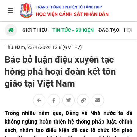
GIỚI THIỆU
TIN TỨC - SỰ KIỆN
ĐÀO TẠO
HỢP 
Thứ Năm, 23/4/2026 12:8'(GMT+7)
Bác bỏ luận điệu xuyên tạc
hòng phá hoại đoàn kết tôn
giáo tại Việt Nam
Trong nhiều năm qua, Đảng và Nhà nước ta đã
không ngừng hoàn thiện hệ thống pháp luật, chính
sách, nhằm tạo điều kiện để các tổ chức tôn giáo