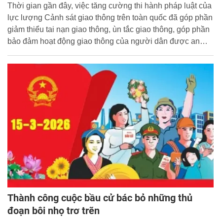
Thời gian gần đây, việc tăng cường thi hành pháp luật của
lực lượng Cảnh sát giao thông trên toàn quốc đã góp phần
giảm thiểu tai nạn giao thông, ùn tắc giao thông, góp phần
bảo đảm hoạt động giao thông của người dân được an
toàn thông suốt. Tuy nhiên hiện nay vẫn còn những trang
báo điện tử không chính thống, trang mạng xã hội, cá nhân
đã đăng tải những thông tin, ý kiến, quan điểm tiêu cực và
luận điệu xuyên tạc quá trình thi hành pháp luật của lực
lượng Cảnh sát giao thông nhằm hạ thấp uy tín, tạo tâm lý
hoài nghi, kích động mâu thuẫn, đồng thời cổ súy tâm lý
chống đối công khai đối với quá trình thực hiện nhiệm vụ
của lực lượng Cảnh sát giao thông. Các luận điệu xuyên
tạc thường được thể hiện trên một số khía cạnh sau:
Thành công cuộc bầu cử bác bỏ những thủ
đoạn bôi nhọ trơ trẽn