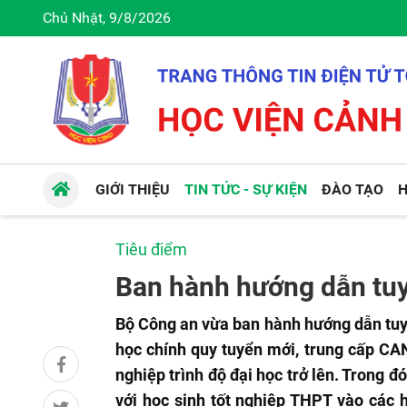
Chủ Nhật, 9/8/2026
GIỚI THIỆU
TIN TỨC - SỰ KIỆN
ĐÀO TẠO
H
Tiêu điểm
Ban hành hướng dẫn tu
Bộ Công an vừa ban hành hướng dẫn tuy
học chính quy tuyển mới, trung cấp CAN
nghiệp trình độ đại học trở lên. Trong đ
với học sinh tốt nghiệp THPT vào các 