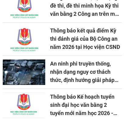
đề thi, đề thi minh họa Kỳ thi
văn bằng 2 Công an trên máy
tính
Thông báo kết quả điểm Kỳ
thi đánh giá của Bộ Công an
năm 2026 tại Học viện CSND
An ninh phi truyền thống,
nhận dạng nguy cơ thách
thức, định hướng giải pháp
đảm bảo an ninh quốc gia
trong tình hình hiện nay
Thông báo Kế hoạch tuyển
sinh đại học văn bằng 2
tuyển mới năm học 2026 -
2027