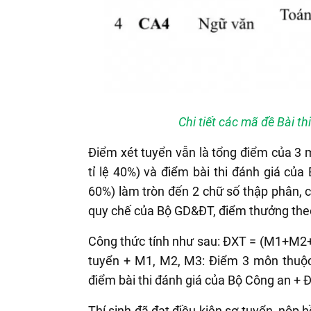
Chi tiết các mã đề Bài t
Điểm xét tuyển vẫn là tổng điểm của 3
tỉ lệ 40%) và điểm bài thi đánh giá củ
60%) làm tròn đến 2 chữ số thập phân, c
quy chế của Bộ GD&ĐT, điểm thưởng the
Công thức tính như sau: ĐXT = (M1+M2
tuyển + M1, M2, M3: Điểm 3 môn thuộ
điểm bài thi đánh giá của Bộ Công an + 
Thí sinh đã đạt điều kiện sơ tuyển, nộp