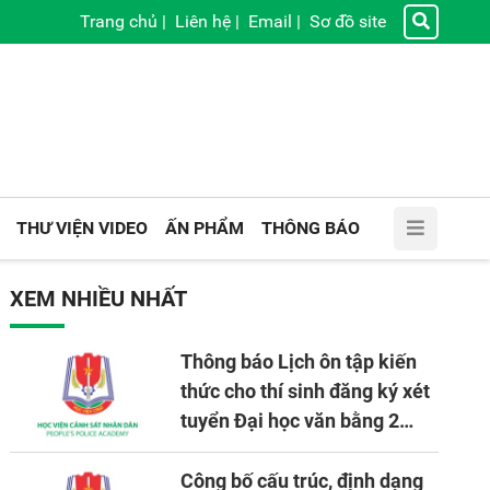
Trang chủ
|
Liên hệ
|
Email
|
Sơ đồ site
THƯ VIỆN VIDEO
ẤN PHẨM
THÔNG BÁO
XEM NHIỀU NHẤT
Thông báo Lịch ôn tập kiến
thức cho thí sinh đăng ký xét
tuyển Đại học văn bằng 2
tuyển mới, mở tại Học viện
CSND năm học 2026 - 2027
Công bố cấu trúc, định dạng