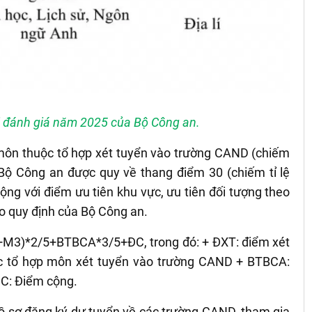
hi đánh giá năm 2025 của Bộ Công an.
 môn thuộc tổ hợp xét tuyển vào trường CAND (chiếm
a Bộ Công an được quy về thang điểm 30 (chiếm tỉ lệ
ộng với điểm ưu tiên khu vực, ưu tiên đối tượng theo
o quy định của Bộ Công an.
+M3)*2/5+BTBCA*3/5+ĐC, trong đó: + ĐXT: điểm xét
c tổ hợp môn xét tuyển vào trường CAND + BTBCA:
ĐC: Điểm cộng.
 hồ sơ đăng ký dự tuyển về các trường CAND, tham gia