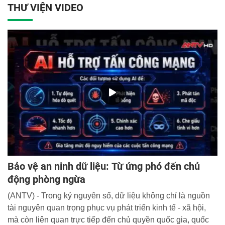
THƯ VIỆN VIDEO
Hà Tĩnh.
Bảo vệ an ninh dữ liệu: Từ ứng phó đến chủ
động phòng ngừa
(ANTV) - Trong kỷ nguyên số, dữ liệu không chỉ là nguồn
tài nguyên quan trọng phục vụ phát triển kinh tế - xã hội,
mà còn liên quan trực tiếp đến chủ quyền quốc gia, quốc