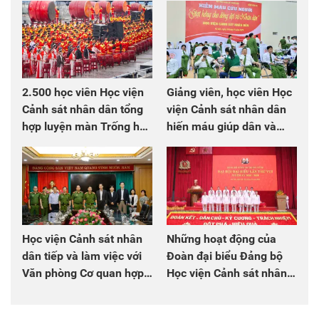
2.500 học viên Học viện
Giảng viên, học viên Học
Cảnh sát nhân dân tổng
viện Cảnh sát nhân dân
hợp luyện màn Trống hội
hiến máu giúp dân và
chào mừng Đại hội Đảng
đồng đội
Học viện Cảnh sát nhân
Những hoạt động của
dân tiếp và làm việc với
Đoàn đại biểu Đảng bộ
Văn phòng Cơ quan hợp
Học viện Cảnh sát nhân
tác quốc tế Nhật Bản tại
dân tại Đại hội đại biểu
Việt Nam
Đảng bộ Công an Trung