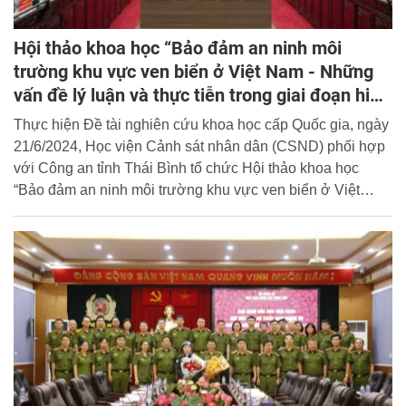
Hội thảo khoa học “Bảo đảm an ninh môi
trường khu vực ven biển ở Việt Nam - Những
vấn đề lý luận và thực tiễn trong giai đoạn hiện
nay”
Thực hiện Đề tài nghiên cứu khoa học cấp Quốc gia, ngày
21/6/2024, Học viện Cảnh sát nhân dân (CSND) phối hợp
với Công an tỉnh Thái Bình tổ chức Hội thảo khoa học
“Bảo đảm an ninh môi trường khu vực ven biển ở Việt
Nam - Những vấn đề lý luận và thực tiễn trong giai đoạn
hiện nay”. Đồng chí Thiếu tướng, GS.TS Nguyễn Đắc
Hoan - Phó Giám đốc Học viện CSND và đồng chí Đại tá,
TS Trần Văn Phúc - Ủy viên Ban Thường vụ Tỉnh ủy, Giám
đốc Công an tỉnh Thái Bình đồng chủ trì Hội thảo.