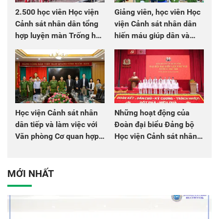
2.500 học viên Học viện
Giảng viên, học viên Học
Cảnh sát nhân dân tổng
viện Cảnh sát nhân dân
hợp luyện màn Trống hội
hiến máu giúp dân và
chào mừng Đại hội Đảng
đồng đội
Học viện Cảnh sát nhân
Những hoạt động của
dân tiếp và làm việc với
Đoàn đại biểu Đảng bộ
Văn phòng Cơ quan hợp
Học viện Cảnh sát nhân
tác quốc tế Nhật Bản tại
dân tại Đại hội đại biểu
Việt Nam
Đảng bộ Công an Trung
ương lần thứ VIII, nhiệm
MỚI NHẤT
kỳ 2025 - 2030