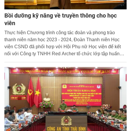
Bồi dưỡng kỹ năng về truyền thông cho học
viên
Thực hiện Chương trình công tác đoàn và phong trào
thanh niên năm học 2023 - 2024, Đoàn Thanh niên Học
viện CSND đã phối hợp với Hội Phụ nữ Học viện để kết
nối với Công ty TNHH Red Archer tổ chức lớp tập huấn
bồi dưỡng các kiến thức, kỹ năng về truyền thông cho
đoàn viên, thanh niên là thành viên của Câu lạc bộ Truyền
hình PPA TV và Câu lạc bộ Nội san - Truyền thanh.