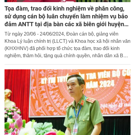
Tọa đàm, trao đổi kinh nghiệm về phân công,
sử dụng cán bộ luân chuyển làm nhiệm vụ bảo
đảm ANTT tại địa bàn các xã biên giới huyện
Hướng Hóa, tỉnh Quảng Trị
Từ ngày 20/06 - 24/06/2024, Đoàn cán bộ, giảng viên
Khoa Lý luận chính trị (LLCT) và Khoa học xã hội nhân văn
(KHXHNV) đã phối hợp tổ chức tọa đàm, trao đổi kinh
nghiệm, thăm hỏi, tặng quà chính quyền, nhân dân xã Ba
Tầng và xã Hướng Phùng, huyện Hướng Hóa, tỉnh Quảng
Trị.