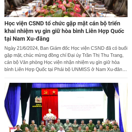
Học viện CSND tổ chức gặp mặt cán bộ triển
khai nhiệm vụ gìn giữ hòa bình Liên Hợp Quốc
tại Nam Xu-đăng
Ngày 21/6/2024, Ban Giám đốc Học viện CSND đã có buổi
gặp mặt, chúc mừng đồng chí Đại úy Trần Thị Thu Trang,
cán bộ Văn phòng Học viện nhận nhiệm vụ gìn giữ hòa
bình Liên Hợp Quốc tại Phái bộ UNMISS ở Nam Xu-đăng
và chào mừng đồng chí Đại tá Lê Quốc Huy, Phó Trưởng
khoa Kỹ thuật hình sự hoàn thành nhiệm vụ gìn giữ hòa
bình tại Phái bộ UNMISS trở về công tác tại Học viện.