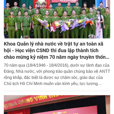
Khoa Quản lý nhà nước về trật tự an toàn xã
hội - Học viện CSND thi đua lập thành tích
chào mừng kỷ niệm 70 năm ngày truyền thống
của lực lượng Cảnh sát Quản lý hành chính về
70 năm qua (18/4/1946 - 18/4/2016), dưới sự lãnh đạo của
trật tự xã hội
Đảng, Nhà nước, với phong trào quần chúng bảo vệ ANTT
rộng khắp, đặc biệt là được sự chăm sóc, giáo dục của
Chủ tịch Hồ Chí Minh muôn vàn kính yêu, lực lượng
CAND nói chung và lực lượng Cảnh sát QLHC về TTXH
nói riêng ngày càng trưởng thành, vững mạnh qua các giai
đoạn cách mạng đầy gian khổ, hy sinh và chiến thắng vẻ
vang, luôn xứng đáng với niềm tin, sự kỳ vọng của Đảng,