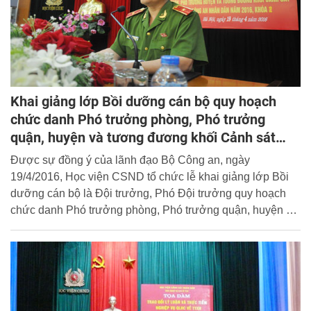
Khai giảng lớp Bồi dưỡng cán bộ quy hoạch
chức danh Phó trưởng phòng, Phó trưởng
quận, huyện và tương đương khối Cảnh sát
trong lực lượng CAND khóa 2 năm 2016
Được sự đồng ý của lãnh đạo Bộ Công an, ngày
19/4/2016, Học viện CSND tổ chức lễ khai giảng lớp Bồi
dưỡng cán bộ là Đội trưởng, Phó Đội trưởng quy hoạch
chức danh Phó trưởng phòng, Phó trưởng quận, huyện và
tương đương khối Cảnh sát trong lực lượng CAND khóa 2
năm 2016.