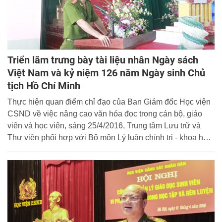
sinh viên các lớp tham gia hội thi.
Triển lãm trưng bày tài liệu nhân Ngày sách
Việt Nam và kỷ niệm 126 năm Ngày sinh Chủ
tịch Hồ Chí Minh
Thực hiện quan điểm chỉ đạo của Ban Giám đốc Học viện
CSND về việc nâng cao văn hóa đọc trong cán bộ, giáo
viên và học viên, sáng 25/4/2016, Trung tâm Lưu trữ và
Thư viện phối hợp với Bộ môn Lý luận chính trị - khoa học
xã hội và nhân văn tổ chức khai mạc “Triển lãm trưng bày
tài liệu về Chủ tịch Hồ Chí Minh nhân Ngày sách Việt Nam
21/4 và kỷ niệm 126 năm ngày sinh Chủ tịch Hồ Chí Minh
(19/5/1890 - 19/5/2016)”.