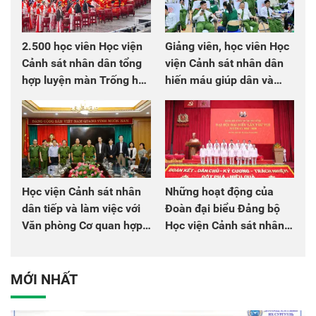
2.500 học viên Học viện
Giảng viên, học viên Học
Cảnh sát nhân dân tổng
viện Cảnh sát nhân dân
hợp luyện màn Trống hội
hiến máu giúp dân và
chào mừng Đại hội Đảng
đồng đội
Học viện Cảnh sát nhân
Những hoạt động của
dân tiếp và làm việc với
Đoàn đại biểu Đảng bộ
Văn phòng Cơ quan hợp
Học viện Cảnh sát nhân
tác quốc tế Nhật Bản tại
dân tại Đại hội đại biểu
Việt Nam
Đảng bộ Công an Trung
ương lần thứ VIII, nhiệm
MỚI NHẤT
kỳ 2025 - 2030