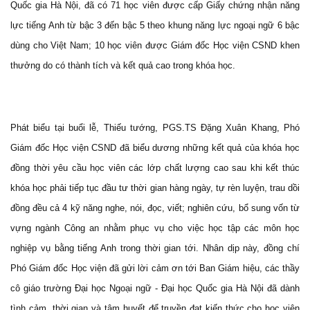
Quốc gia Hà Nội, đã có 71 học viên được cấp Giấy chứng nhận năng
lực tiếng Anh từ bậc 3 đến bậc 5 theo khung năng lực ngoại ngữ 6 bậc
dùng cho Việt Nam; 10 học viên được Giám đốc Học viện CSND khen
thưởng do có thành tích và kết quả cao trong khóa học.
Phát biểu tại buổi lễ, Thiếu tướng, PGS.TS Đặng Xuân Khang, Phó
Giám đốc Học viện CSND đã biểu dương những kết quả của khóa học
đồng thời yêu cầu học viên các lớp chất lượng cao sau khi kết thúc
khóa học phải tiếp tục đầu tư thời gian hàng ngày, tự rèn luyện, trau dồi
đồng đều cả 4 kỹ năng nghe, nói, đọc, viết; nghiên cứu, bổ sung vốn từ
vựng ngành Công an nhằm phục vụ cho việc học tập các môn học
nghiệp vụ bằng tiếng Anh trong thời gian tới. Nhân dịp này, đồng chí
Phó Giám đốc Học viện đã gửi lời cảm ơn tới Ban Giám hiệu, các thầy
cô giáo trường Đại học Ngoại ngữ - Đại học Quốc gia Hà Nội đã dành
tình cảm, thời gian và tâm huyết để truyền đạt kiến thức cho học viên