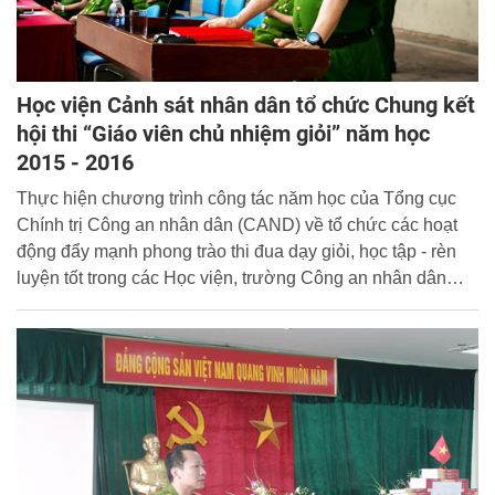
Học viện Cảnh sát nhân dân tổ chức Chung kết
hội thi “Giáo viên chủ nhiệm giỏi” năm học
2015 - 2016
Thực hiện chương trình công tác năm học của Tổng cục
Chính trị Công an nhân dân (CAND) về tổ chức các hoạt
động đẩy mạnh phong trào thi đua dạy giỏi, học tập - rèn
luyện tốt trong các Học viện, trường Công an nhân dân
năm học 2015 - 2016, thiết thực chào mừng 48 năm ngày
truyền thống của Học viện CSND, ngày 23/04/2016, Học
viện CSND đã tổ chức vòng chung kết Hội thi “Giáo viên
chủ nhiệm giỏi” năm học 2015 - 2016. Đồng chí Đại tá,
PGS.TS Trần Minh Chất - Phó Giám đốc Học viện đã tham
dự và chỉ đạo Hội thi. Cùng dự còn có các đồng chí đại
diện lãnh đạo các đơn vị thuộc Học viện, tập thể lãnh đạo,
cán bộ, giáo viên phòng Quản lý học viên và đông đảo