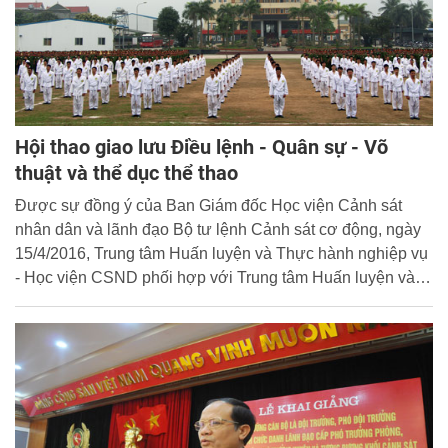
Hội thao giao lưu Điều lệnh - Quân sự - Võ
thuật và thể dục thể thao
Được sự đồng ý của Ban Giám đốc Học viện Cảnh sát
nhân dân và lãnh đạo Bộ tư lệnh Cảnh sát cơ động, ngày
15/4/2016, Trung tâm Huấn luyện và Thực hành nghiệp vụ
- Học viện CSND phối hợp với Trung tâm Huấn luyện và
Bồi dưỡng nghiệp vụ - Bộ tư lệnh Cảnh sát cơ động và
các đơn vị chức năng tổ chức Hội thao Điều lệnh - Quân
sự - Võ thuật và Thể dục thể thao cho các lớp thuộc Khoá
Liên thông 31 của Học viện Cảnh sát nhân dân.