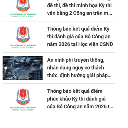
đề thi, đề thi minh họa Kỳ thi
văn bằng 2 Công an trên máy
tính
Thông báo kết quả điểm Kỳ
thi đánh giá của Bộ Công an
năm 2026 tại Học viện CSND
An ninh phi truyền thống,
nhận dạng nguy cơ thách
thức, định hướng giải pháp
đảm bảo an ninh quốc gia
trong tình hình hiện nay
Thông báo kết quả điểm
phúc khảo Kỳ thi đánh giá
của Bộ Công an năm 2026 tại
Học viện CSND