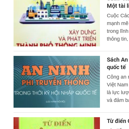
Một tài 
Cuộc Cách
mạnh mẽ t
trong lĩn
thông tin
nguyên củ
Sách An 
quốc tế
Công an 
Việt Nam
là lực lư
và đảm bả
đây, khi 
nền kinh 
Từ điển 
hướng Xã 