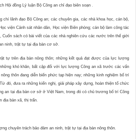
ch Hội đồng Lý luận Bộ Công an
chỉ đạo biên soạn .
g chí lãnh đạo Bộ Công an; các chuyên gia, các nhà khoa học, cán bộ,
 Học viện Cảnh sát nhân dân, Học viện Biên phòng; cán bộ làm công tác
t, Cuốn sách có bài viết của các nhà nghiên cứu các nước trên thế giới
 ninh, trật tự tại địa bàn cơ sở.
trật tự trên địa bàn nông thôn; những kết quả đạt được của lực lượng
 những khó khăn, bất cập đối với lực lượng Công an xã trước các vấn
nông thôn đang diễn biến phức tạp hiện nay; những kinh nghiệm bố trí
Từ đó, đưa ra những kiến nghị, giải pháp xây dựng, hoàn thiện tổ chức
g an tại địa bàn cơ sở ở Việt Nam, trong đó có chủ trương bố trí Công
 địa bàn xã, thị trấn.
ợng chuyên trách bảo đảm an ninh, trật tự tại địa bàn nông thôn.