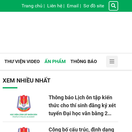
Trang chủ
|
Liên hệ
|
Email
|
Sơ đồ site
THƯ VIỆN VIDEO
ẤN PHẨM
THÔNG BÁO
XEM NHIỀU NHẤT
Thông báo Lịch ôn tập kiến
thức cho thí sinh đăng ký xét
tuyển Đại học văn bằng 2
tuyển mới, mở tại Học viện
CSND năm học 2026 - 2027
Công bố cấu trúc, định dạng