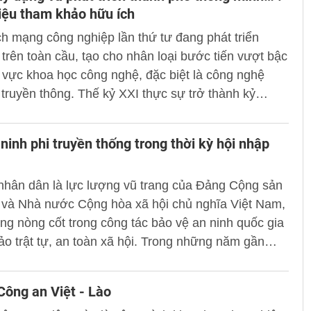
liệu tham khảo hữu ích
 mạng công nghiệp lần thứ tư đang phát triển
rên toàn cầu, tạo cho nhân loại bước tiến vượt bậc
h vực khoa học công nghệ, đặc biệt là công nghệ
, truyền thông. Thế kỷ XXI thực sự trở thành kỷ
a công nghệ, kỹ thuật số.
ninh phi truyền thống trong thời kỳ hội nhập
nhân dân là lực lượng vũ trang của Đảng Cộng sản
 và Nhà nước Cộng hòa xã hội chủ nghĩa Việt Nam,
ợng nòng cốt trong công tác bảo vệ an ninh quốc gia
o trật tự, an toàn xã hội. Trong những năm gần
đất nước tiến hành công cuộc đổi mới, hội nhập với
tế thế giới, xây dựng nền kinh tế thị trường định
Công an Việt - Lào
hội chủ nghĩa thì công cuộc xây dựng và bảo vệ