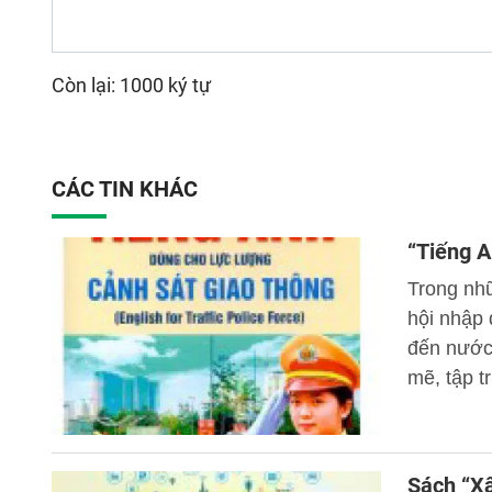
Còn lại: 1000 ký tự
CÁC TIN KHÁC
“Tiếng A
Trong nh
hội nhập 
đến nước
mẽ, tập t
lịch...
Sách “Xâ