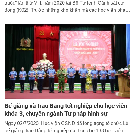
quốc” lần thứ VIII, năm 2020 tại Bộ Tư lệnh Cảnh sát cơ
động (K02). Trước những khó khăn mà các học viên phải
trải qua trong quá trình tập luyện, ngày 02/7/2020, Hội Phụ
nữ Học viện đã tổ chức chương trình thăm gặp, động viên
kịp thời và ý nghĩa.
Bế giảng và trao Bằng tốt nghiệp cho học viên
khóa 3, chuyên ngành Tư pháp hình sự
Ngày 02/7/2020, Học viện CSND đã long trọng tổ chức Lễ
bế giảng, trao Bằng tốt nghiệp đại học cho 138 học viên