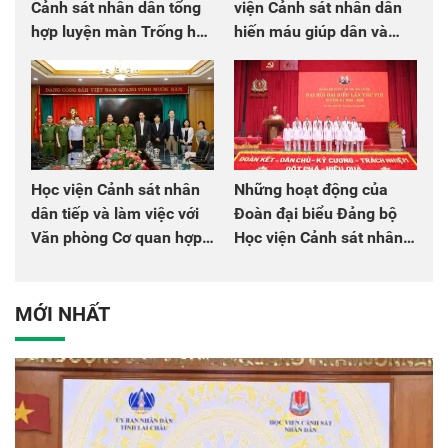
Cảnh sát nhân dân tổng
viện Cảnh sát nhân dân
hợp luyện màn Trống hội
hiến máu giúp dân và
chào mừng Đại hội Đảng
đồng đội
Học viện Cảnh sát nhân
Những hoạt động của
dân tiếp và làm việc với
Đoàn đại biểu Đảng bộ
Văn phòng Cơ quan hợp
Học viện Cảnh sát nhân
tác quốc tế Nhật Bản tại
dân tại Đại hội đại biểu
Việt Nam
Đảng bộ Công an Trung
ương lần thứ VIII, nhiệm
MỚI NHẤT
kỳ 2025 - 2030