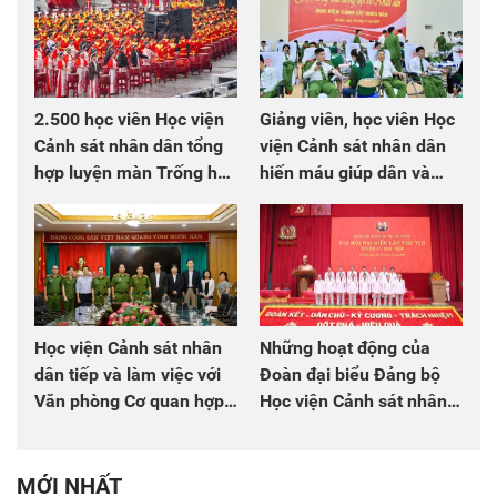
2.500 học viên Học viện
Giảng viên, học viên Học
Cảnh sát nhân dân tổng
viện Cảnh sát nhân dân
hợp luyện màn Trống hội
hiến máu giúp dân và
chào mừng Đại hội Đảng
đồng đội
Học viện Cảnh sát nhân
Những hoạt động của
dân tiếp và làm việc với
Đoàn đại biểu Đảng bộ
Văn phòng Cơ quan hợp
Học viện Cảnh sát nhân
tác quốc tế Nhật Bản tại
dân tại Đại hội đại biểu
Việt Nam
Đảng bộ Công an Trung
ương lần thứ VIII, nhiệm
MỚI NHẤT