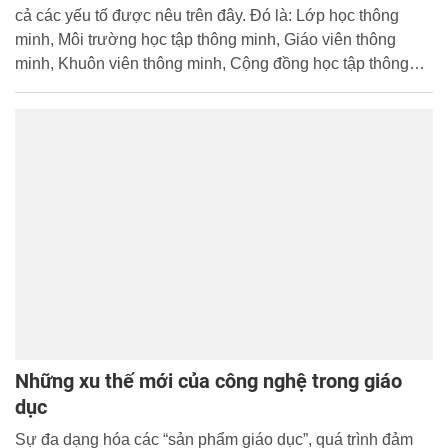
cả các yếu tố được nêu trên đây. Đó là: Lớp học thông
minh, Môi trường học tập thông minh, Giáo viên thông
minh, Khuôn viên thông minh, Cộng đồng học tập thông
minh, và cả Phương pháp học tập thông minh. Tuy nhiên
Diễn đàn ĐHTM (SUF) lại đưa ra một định nghĩa khác
Những xu thế mới của công nghệ trong giáo
dục
Sự đa dạng hóa các “sản phẩm giáo dục”, quá trình đảm