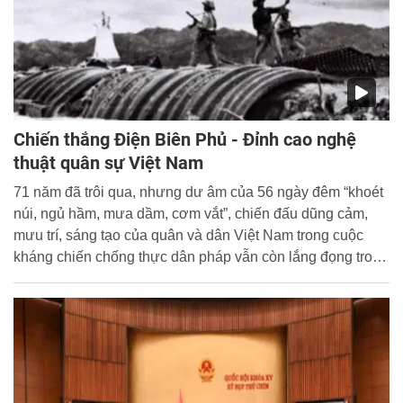
Chiến thắng Điện Biên Phủ - Đỉnh cao nghệ
thuật quân sự Việt Nam
71 năm đã trôi qua, nhưng dư âm của 56 ngày đêm “khoét
núi, ngủ hầm, mưa dầm, cơm vắt”, chiến đấu dũng cảm,
mưu trí, sáng tạo của quân và dân Việt Nam trong cuộc
kháng chiến chống thực dân pháp vẫn còn lắng đọng trong
ký ức và những trang sử hào hùng của dân tộc.