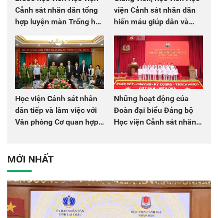
Cảnh sát nhân dân tổng
viện Cảnh sát nhân dân
hợp luyện màn Trống hội
hiến máu giúp dân và
chào mừng Đại hội Đảng
đồng đội
Học viện Cảnh sát nhân
Những hoạt động của
dân tiếp và làm việc với
Đoàn đại biểu Đảng bộ
Văn phòng Cơ quan hợp
Học viện Cảnh sát nhân
tác quốc tế Nhật Bản tại
dân tại Đại hội đại biểu
Việt Nam
Đảng bộ Công an Trung
ương lần thứ VIII, nhiệm
MỚI NHẤT
kỳ 2025 - 2030