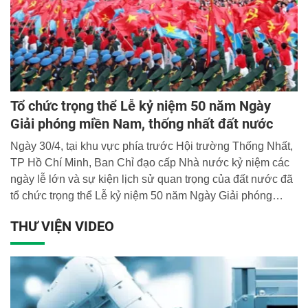
Tổ chức trọng thể Lễ kỷ niệm 50 năm Ngày
Giải phóng miền Nam, thống nhất đất nước
Ngày 30/4, tại khu vực phía trước Hội trường Thống Nhất,
TP Hồ Chí Minh, Ban Chỉ đạo cấp Nhà nước kỷ niệm các
ngày lễ lớn và sự kiện lịch sử quan trọng của đất nước đã
tổ chức trọng thể Lễ kỷ niệm 50 năm Ngày Giải phóng
miền Nam, thống nhất đất nước (30/4/1975 – 30/4/2025).
THƯ VIỆN VIDEO
Ngay từ rạng sáng, mọi công tác chuẩn bị cho buổi lễ đã
sẵn sàng, đại biểu dự lễ và các tầng lớp nhân dân tham
gia đã có mặt đông đủ từ rất sớm.