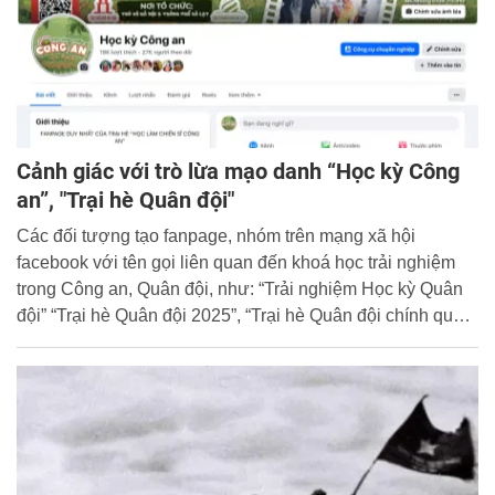
Cảnh giác với trò lừa mạo danh “Học kỳ Công
an”, "Trại hè Quân đội"
Các đối tượng tạo fanpage, nhóm trên mạng xã hội
facebook với tên gọi liên quan đến khoá học trải nghiệm
trong Công an, Quân đội, như: “Trải nghiệm Học kỳ Quân
đội” “Trại hè Quân đội 2025”, “Trại hè Quân đội chính quy
2025”, “Học làm chiến sĩ Công an”, “Học kỳ Công an”; đồng
thời, viết bài quảng báo, dùng hình ảnh, video do các đơn
vị Công an, Quân đội đã từng tổ chức trước đây đăng tải
lên fanpage, nhóm facebook để tăng độ tin cậy với "con
mồi"...