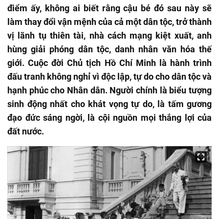
điểm ấy, không ai biết rằng cậu bé đó sau này sẽ
làm thay đổi vận mệnh của cả một dân tộc, trở thành
vị lãnh tụ thiên tài, nhà cách mạng kiệt xuất, anh
hùng giải phóng dân tộc, danh nhân văn hóa thế
giới. Cuộc đời Chủ tịch Hồ Chí Minh là hành trình
đấu tranh không nghỉ vì độc lập, tự do cho dân tộc và
hạnh phúc cho Nhân dân. Người chính là biểu tượng
sinh động nhất cho khát vọng tự do, là tấm gương
đạo đức sáng ngời, là cội nguồn mọi thắng lợi của
đất nước.