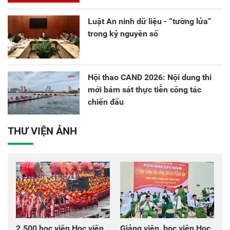
Luật An ninh dữ liệu - “tường lửa”
trong kỷ nguyên số
Hội thao CAND 2026: Nội dung thi
mới bám sát thực tiễn công tác
chiến đấu
THƯ VIỆN ẢNH
2.500 học viên Học viện
Giảng viên, học viên Học