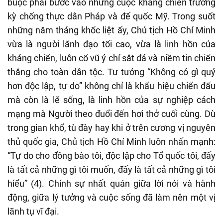
buộc phải bước vào những cuộc kháng chiến trường
kỳ chống thực dân Pháp và đế quốc Mỹ. Trong suốt
những năm tháng khốc liệt ấy, Chủ tịch Hồ Chí Minh
vừa là người lãnh đạo tối cao, vừa là linh hồn của
kháng chiến, luôn cổ vũ ý chí sắt đá và niềm tin chiến
thắng cho toàn dân tộc. Tư tưởng “Không có gì quý
hơn độc lập, tự do” không chỉ là khẩu hiệu chiến đấu
mà còn là lẽ sống, là linh hồn của sự nghiệp cách
mạng mà Người theo đuổi đến hơi thở cuối cùng. Dù
trong gian khổ, tù đày hay khi ở trên cương vị nguyên
thủ quốc gia, Chủ tịch Hồ Chí Minh luôn nhấn mạnh:
“Tự do cho đồng bào tôi, độc lập cho Tổ quốc tôi, đấy
là tất cả những gì tôi muốn, đấy là tất cả những gì tôi
hiểu” (4). Chính sự nhất quán giữa lời nói và hành
động, giữa lý tưởng và cuộc sống đã làm nên một vị
lãnh tụ vĩ đại.