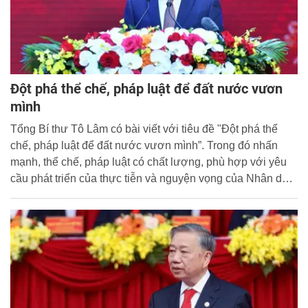
Đột phá thể chế, pháp luật để đất nước vươn
mình
Tổng Bí thư Tô Lâm có bài viết với tiêu đề "Đột phá thể
chế, pháp luật để đất nước vươn mình”. Trong đó nhấn
mạnh, thể chế, pháp luật có chất lượng, phù hợp với yêu
cầu phát triển của thực tiễn và nguyện vọng của Nhân dân
là yếu tố hàng đầu quyết định thành công của mỗi quốc
gia. Do đó, để đất nước vươn mình phát triển mạnh mẽ,
chúng ta dứt khoát nói "không" với bất cứ hạn chế, bất cập
nào trong thể chế, pháp luật; không thỏa hiệp với bất kỳ
yếu kém nào trong thiết kế chính sách, soạn thảo pháp
luật, hay tổ chức thực thi. Cổng Thông tin điện tử Học viện
trân trọng giới thiệu toàn văn bài viết của đồng chí Tổng Bí