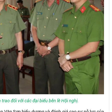
rao đổi với các đại biểu bên lề Hội nghị.
ễn Văn Sơn biểu dương và đánh giá cao sự nỗ lực của