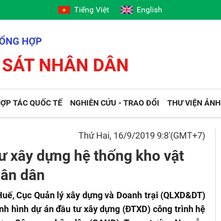
Tiếng Việt
English
ỢP TÁC QUỐC TẾ
NGHIÊN CỨU - TRAO ĐỔI
THƯ VIỆN ẢNH
Thứ Hai, 16/9/2019 9:8'(GMT+7)
tư xây dựng hệ thống kho vật
hân dân
 Huế, Cục Quản lý xây dựng và Doanh trại (QLXD&DT)
ình hình dự án đầu tư xây dựng (ĐTXD) công trình hệ