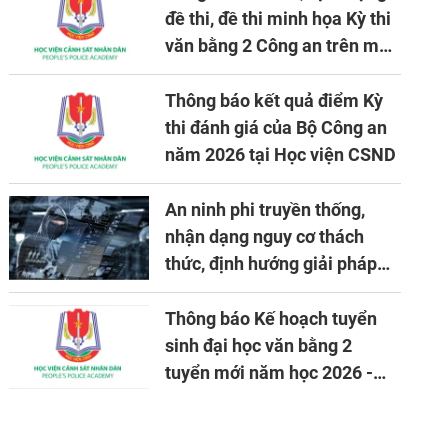
đề thi, đề thi minh họa Kỳ thi
văn bằng 2 Công an trên máy
tính
Thông báo kết quả điểm Kỳ
thi đánh giá của Bộ Công an
năm 2026 tại Học viện CSND
An ninh phi truyền thống,
nhận dạng nguy cơ thách
thức, định hướng giải pháp
đảm bảo an ninh quốc gia
trong tình hình hiện nay
Thông báo Kế hoạch tuyển
sinh đại học văn bằng 2
tuyển mới năm học 2026 -
2027