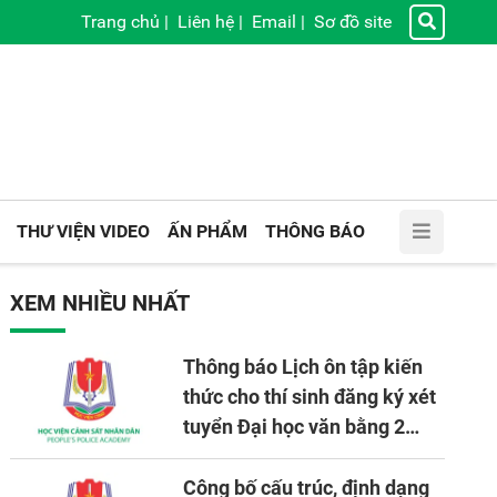
Trang chủ
|
Liên hệ
|
Email
|
Sơ đồ site
THƯ VIỆN VIDEO
ẤN PHẨM
THÔNG BÁO
XEM NHIỀU NHẤT
Thông báo Lịch ôn tập kiến
thức cho thí sinh đăng ký xét
tuyển Đại học văn bằng 2
tuyển mới, mở tại Học viện
CSND năm học 2026 - 2027
Công bố cấu trúc, định dạng