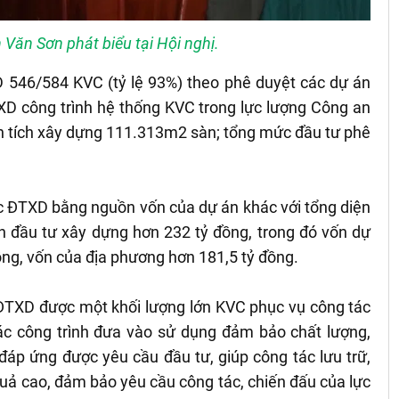
Văn Sơn phát biểu tại Hội nghị.
546/584 KVC (tỷ lệ 93%) theo phê duyệt các dự án
XD công trình hệ thống KVC trong lực lượng Công an
n tích xây dựng 111.313m2 sàn; tổng mức đầu tư phê
c ĐTXD bằng nguồn vốn của dự án khác với tổng diện
n đầu tư xây dựng hơn 232 tỷ đồng, trong đó vốn dự
ồng, vốn của địa phương hơn 181,5 tỷ đồng.
ĐTXD được một khối lượng lớn KVC phục vụ công tác
ác công trình đưa vào sử dụng đảm bảo chất lượng,
 đáp ứng được yêu cầu đầu tư, giúp công tác lưu trữ,
quả cao, đảm bảo yêu cầu công tác, chiến đấu của lực