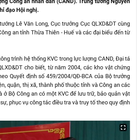
ượng Công an nhân dân (CAND). Trung tướng Nguyễn
hỉ đạo Hội nghị.
u tướng Lê Văn Long, Cục trưởng Cục QLXD&DT cùng
Công an tỉnh Thừa Thiên - Huế và các đại biểu đến từ
ông trình hệ thống KVC trong lực lượng CAND, Đại tá
LXD&DT cho biết, từ năm 2004, các kho vật chứng
theo Quyết định số 459/2004/QĐ-BCA của Bộ trưởng
, quận, thị xã, thành phố thuộc tỉnh và Công an các
và ở Bộ Công an có một KVC để lưu trữ, bảo quản vật
 sự, phục vụ công tác điều tra và truy tố theo quy định