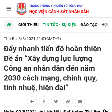
GIỚI THIỆU
TIN TỨC - SỰ KIỆN
ĐÀO TẠO
HỢP 
Thứ Ba, 3/8/2021 11:0'(GMT+7)
Đẩy nhanh tiến độ hoàn thiện
Đề án “Xây dựng lực lượng
Công an nhân dân đến năm
2030 cách mạng, chính quy,
tinh nhuệ, hiện đại”
Ngày 02/8/2021, tại Hà Nội, Đại tướng Tô Lâm, Ủy