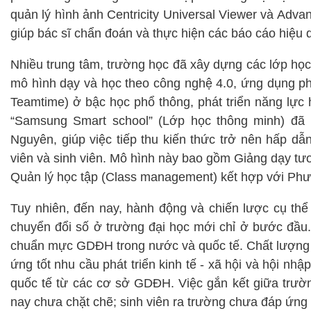
quản lý hình ảnh Centricity Universal Viewer và Advanc
giúp bác sĩ chẩn đoán và thực hiện các báo cáo hiệu 
Nhiều trung tâm, trường học đã xây dựng các lớp học 
mô hình dạy và học theo công nghệ 4.0, ứng dụng ph
Teamtime) ở bậc học phổ thông, phát triển năng lực 
“Samsung Smart school” (Lớp học thông minh) đã 
Nguyên, giúp việc tiếp thu kiến thức trở nên hấp dẫn
viên và sinh viên. Mô hình này bao gồm Giảng dạy tương
Quản lý học tập (Class management) kết hợp với Phư
Tuy nhiên, đến nay, hành động và chiến lược cụ thể
chuyển đổi số ở trường đại học mới chỉ ở bước đầu.
chuẩn mực GDĐH trong nước và quốc tế. Chất lượng 
ứng tốt nhu cầu phát triển kinh tế - xã hội và hội nh
quốc tế từ các cơ sở GDĐH. Việc gắn kết giữa trườn
nay chưa chặt chẽ; sinh viên ra trường chưa đáp ứng