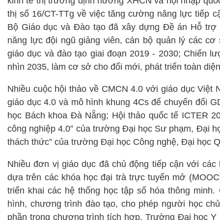
kinh tế thị trường định hướng XHCN và hội nhập quố
thị số 16/CT-TTg về việc tăng cường năng lực tiếp 
Bộ Giáo dục và Đào tạo đã xây dựng Đề án Hỗ trợ 
năng lực đội ngũ giảng viên, cán bộ quản lý các c
giáo dục và đào tạo giai đoạn 2019 - 2030; Chiến l
nhìn 2035, làm cơ sở cho đổi mới, phát triển toàn di
Nhiều cuộc hội thảo về CMCN 4.0 với giáo dục Việt
giáo dục 4.0 và mô hình khung 4Cs để chuyển đổi GD
học Bách khoa Đà Nẵng; Hội thảo quốc tế ICTER 20
công nghiệp 4.0” của trường Đại học Sư phạm, Đại h
thách thức” của trường Đại học Công nghệ, Đại học Q
Nhiều đơn vị giáo dục đã chủ động tiếp cận với các 
dựa trên các khóa học đại trà trực tuyến mở (MOOC
triển khai các hệ thống học tập số hóa thông minh
hình, chương trình đào tạo, cho phép người học chủ
phần trong chương trình tích hợp. Trường Đại học Y