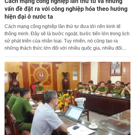
Cách mạng công nghiệp lần thứ tư và những
vấn đề đặt ra với công nghiệp hóa theo hướng
hiện đại ở nước ta
Cách mạng công nghiệp lần thứ tư đưa tới nền kinh tế
thông minh. Đây sẽ là bước ngoặt, bước tiến lớn trong lịch
sử phát triển của nhân loại. Tuy nhiên, nó cũng tạo ra
những thách thức lớn đối với nhiều quốc gia, nhiều đối
tượng xã hội, trên nhiều lĩnh vực. Các thành tựu khoa học -
công nghệ trong cách mạng công nghiệp lần thứ tư làm
cho tài nguyên thiên nhiên, lao động phổ thông giá rẻ ngày
càng mất lợi thế. Việc làm rõ những vấn đề đặt ra và đưa
ra những định hướng cho quá trình công nghiệp hóa, hiện
đại hóa ở Việt Nam trong bối cảnh cách mạng công nghiệp
lần thứ tư thời gian tới là cấp bách và thiết thực.