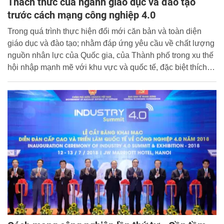
Thách thức của ngành giáo dục và đào tạo
trước cách mạng công nghiệp 4.0
Trong quá trình thực hiện đổi mới căn bản và toàn diện
giáo dục và đào tạo; nhằm đáp ứng yêu cầu về chất lượng
nguồn nhân lực của Quốc gia, của Thành phố trong xu thế
hội nhập mạnh mẽ với khu vực và quốc tế, đặc biệt thích
ứng với cuộc cách mạng công nghiệp lần thứ 4, ngành
giáo dục đào tạo cả nước nói chung và giáo dục - đào tạo
Hải Phòng nói riêng đang đứng trước nhiều thách thức rất
lớn. Vấn đề đáng lo ngại của nhiều nhà quản lý, lãnh đạo
là khó có thể dự đoán được các kỹ năng mà thị trường lao
động sẽ cần trong tương lai gần.