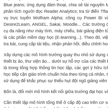
Blue jeans; ứng dụng đàm thoại, chia sẻ tài nguyên
phân tích người đọc Reader Analytics; tra từ điển Tf
vụ trực tuyến Wolfram Alpha; công cụ Power BI v
Desire2Learn, ANGEL, Sakai, Moodle... Các trường 
cụ đa năng như máy tính, máy chiếu, bài giảng điện tử
là các phần mềm dạy học (E-learning...). Theo đó, việc
tra bài, cung cấp tài liệu, nhận phản hồi, điều chỉnh h
Xây dựng các mô hình trường quay thu nhỏ sử dụng c
thiết bị ảo, thư viện ảo... dưới sự hỗ trợ của các thi
là trong tổng hợp thông tin học tập, các gợi ý hữu í
học tiếp cận giáo trình chuẩn hóa theo từng cá nhân,
sử dụng để khắc phục sự thiếu hụt đội ngũ giảng viên
Bốn là, đổi mới mô hình kết nối giữa trường đại học 
Cần thiết lập mô hình tổng thể ở cấp độ cao trên cơ 