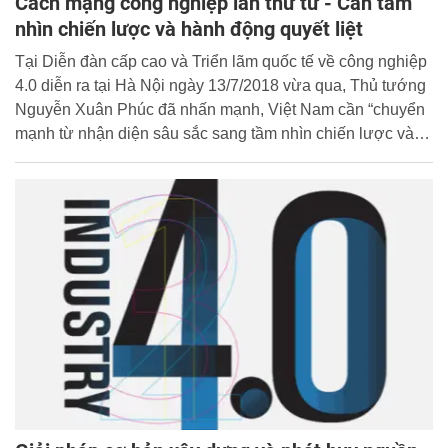
Cách mạng công nghiệp lần thứ tư - Cần tầm
nhìn chiến lược và hành động quyết liệt
Tại Diễn đàn cấp cao và Triển lãm quốc tế về công nghiệp
4.0 diễn ra tại Hà Nội ngày 13/7/2018 vừa qua, Thủ tướng
Nguyễn Xuân Phúc đã nhấn mạnh, Việt Nam cần “chuyển
mạnh từ nhận diện sâu sắc sang tầm nhìn chiến lược và
hành động quyết liệt, khẩn trương” để không bỏ lỡ cơ hội
và lên kịp chuyến tàu Cách mạng công nghiệp 4.0 với các
nước trong khu vực và thế giới.