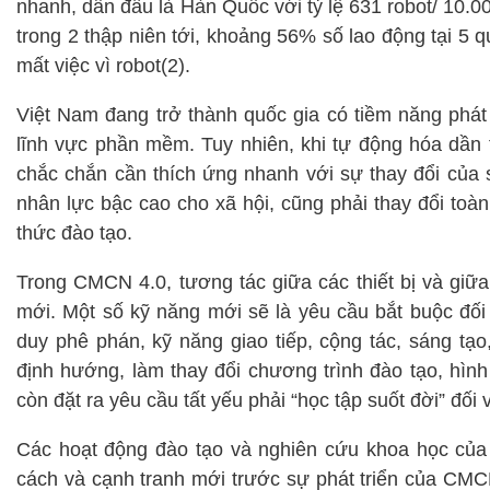
nhanh, dẫn đầu là Hàn Quốc với tỷ lệ 631 robot/ 10.0
trong 2 thập niên tới, khoảng 56% số lao động tại 5
mất việc vì robot(2).
Việt Nam đang trở thành quốc gia có tiềm năng phát 
lĩnh vực phần mềm. Tuy nhiên, khi tự động hóa dần t
chắc chắn cần thích ứng nhanh với sự thay đổi của 
nhân lực bậc cao cho xã hội, cũng phải thay đổi toà
thức đào tạo.
Trong CMCN 4.0, tương tác giữa các thiết bị và giữa 
mới. Một số kỹ năng mới sẽ là yêu cầu bắt buộc đối 
duy phê phán, kỹ năng giao tiếp, cộng tác, sáng tạ
định hướng, làm thay đổi chương trình đào tạo, hìn
còn đặt ra yêu cầu tất yếu phải “học tập suốt đời” đố
Các hoạt động đào tạo và nghiên cứu khoa học của 
cách và cạnh tranh mới trước sự phát triển của CMC