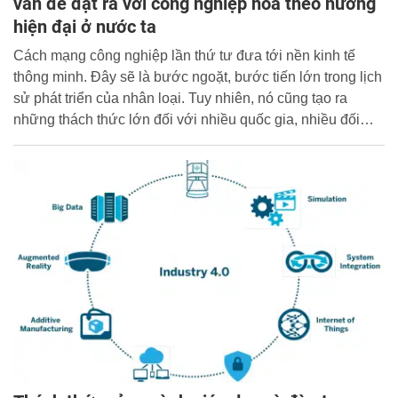
vấn đề đặt ra với công nghiệp hóa theo hướng
hiện đại ở nước ta
Cách mạng công nghiệp lần thứ tư đưa tới nền kinh tế
thông minh. Đây sẽ là bước ngoặt, bước tiến lớn trong lịch
sử phát triển của nhân loại. Tuy nhiên, nó cũng tạo ra
những thách thức lớn đối với nhiều quốc gia, nhiều đối
tượng xã hội, trên nhiều lĩnh vực. Các thành tựu khoa học -
công nghệ trong cách mạng công nghiệp lần thứ tư làm
cho tài nguyên thiên nhiên, lao động phổ thông giá rẻ ngày
càng mất lợi thế. Việc làm rõ những vấn đề đặt ra và đưa
ra những định hướng cho quá trình công nghiệp hóa, hiện
đại hóa ở Việt Nam trong bối cảnh cách mạng công nghiệp
lần thứ tư thời gian tới là cấp bách và thiết thực.