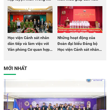
chào mừng Đại hội Đảng
đồng đội
Học viện Cảnh sát nhân
Những hoạt động của
dân tiếp và làm việc với
Đoàn đại biểu Đảng bộ
Văn phòng Cơ quan hợp
Học viện Cảnh sát nhân
tác quốc tế Nhật Bản tại
dân tại Đại hội đại biểu
Việt Nam
Đảng bộ Công an Trung
ương lần thứ VIII, nhiệm
MỚI NHẤT
kỳ 2025 - 2030