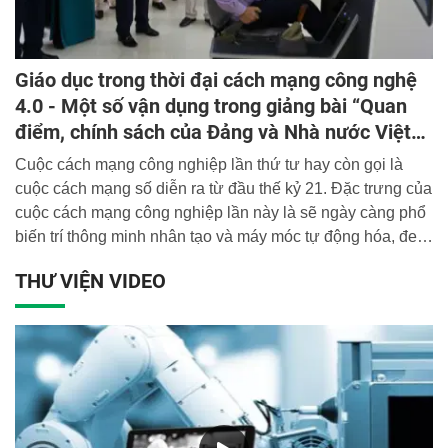
Giáo dục trong thời đại cách mạng công nghệ
4.0 - Một số vận dụng trong giảng bài “Quan
điểm, chính sách của Đảng và Nhà nước Việt
Nam về giáo dục - đào tạo, khoa học - công
Cuộc cách mạng công nghiệp lần thứ tư hay còn gọi là
nghệ”
cuộc cách mạng số diễn ra từ đầu thế kỷ 21. Đặc trưng của
cuộc cách mạng công nghiệp lần này là sẽ ngày càng phổ
biến trí thông minh nhân tạo và máy móc tự động hóa, đem
lại sự kết hợp giữa hệ thống ảo và thực tế. Cuộc cách
THƯ VIỆN VIDEO
mạng này tác động mạnh mẽ đến nhiều lĩnh vực, nhiều
khía cạnh trong đời sống xã hội, trong đó đặc biệt không
thể thiếu một nguồn nhân lực chất lượng cao; mà nguồn
nhân lực lại là đối tượng trực tiếp của giáo dục - đào tạo.