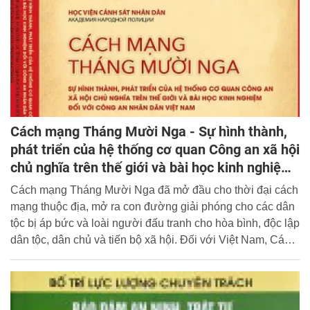
Cách mạng Tháng Mười Nga - Sự hình thành,
phát triển của hệ thống cơ quan Công an xã hội
chủ nghĩa trên thế giới và bài học kinh nghiệm
đối với Công an nhân dân Việt Nam
Cách mạng Tháng Mười Nga đã mở đầu cho thời đại cách
mạng thuộc địa, mở ra con đường giải phóng cho các dân
tộc bị áp bức và loài người đấu tranh cho hòa bình, độc lập
dân tộc, dân chủ và tiến bộ xã hội. Đối với Việt Nam, Cách
mạng Tháng Mười có ý nghĩa và ảnh hưởng to lớn, sâu
sắc trên nhiều phương diện, cả về lý luận và thực tiễn,
trong thời kỳ trước và sau khi Đảng Cộng sản Việt Nam ra
đời, cả trong Cách mạng tháng Tám và hai cuộc kháng