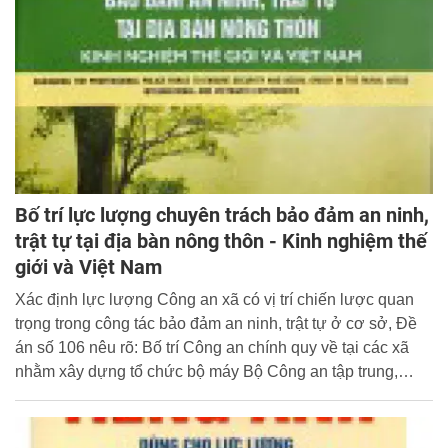
chiến vĩ đại của dân tộc, cũng như trong công cuộc đổi
mới, công nghiệp hóa, hiện đại hóa đất nước hiện nay.
Bố trí lực lượng chuyên trách bảo đảm an ninh,
trật tự tại địa bàn nông thôn - Kinh nghiệm thế
giới và Việt Nam
Xác định lực lượng Công an xã có vị trí chiến lược quan
trọng trong công tác bảo đảm an ninh, trật tự ở cơ sở, Đề
án số 106 nêu rõ: Bố trí Công an chính quy về tại các xã
nhằm xây dựng tổ chức bộ máy Bộ Công an tập trung,
thống nhất, chuyên sâu, tinh gọn đầu mối, hoạt động hiệu
lực, hiệu quả tăng cường cho cơ sở theo hướng “Bộ tinh,
tỉnh mạnh, huyện toàn diện, xã bám cơ sở”.