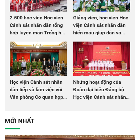
2.500 học viên Học viện
Giảng viên, học viên Học
Cảnh sát nhân dân tổng
viện Cảnh sát nhân dân
hợp luyện màn Trống hội
hiến máu giúp dân và
chào mừng Đại hội Đảng
đồng đội
Học viện Cảnh sát nhân
Những hoạt động của
dân tiếp và làm việc với
Đoàn đại biểu Đảng bộ
Văn phòng Cơ quan hợp
Học viện Cảnh sát nhân
tác quốc tế Nhật Bản tại
dân tại Đại hội đại biểu
Việt Nam
Đảng bộ Công an Trung
ương lần thứ VIII, nhiệm
MỚI NHẤT
kỳ 2025 - 2030