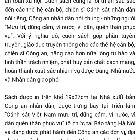
an toàn xã hội. Cuốn sách cũng là lời tri ân sâu sắc
đến các thế hệ cán bộ, chiến sĩ Cảnh sát nhân dân
nói riêng, Công an nhân dân nói chung - những người
“Mưu trí, dũng cảm, vì nước, vì dân, quên thân phục
vụ”. Với ý nghĩa đó, cuốn sách góp phần tuyên
truyền, giáo dục truyền thống cho các thế hệ cán bộ,
chiến sĩ Công an, nâng cao hơn nữa lòng tự hào và
tinh thần trách nhiệm, phát huy bản chất cách mạng,
hoàn thành xuất sắc nhiệm vụ được Đảng, Nhà nước
và Nhân dân giao phó.
Sách được in trên khổ 19x27cm tại Nhà xuất bản
Công an nhân dân, được trưng bày tại Triển lãm
“Cảnh sát Việt Nam mưu trí, dũng cảm, vì nước, vì
dân quên thân phục vụ” tổ chức tại Bảo tàng Hà Nội
và đang được phát hành đến Công an các đơn vị, địa