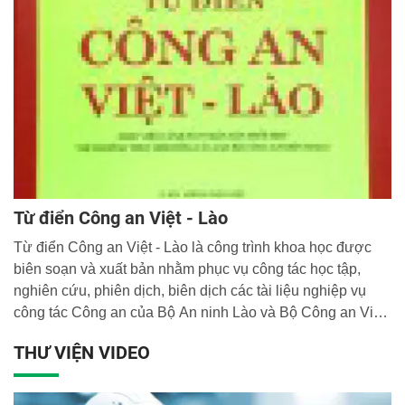
xây dựng và bảo vệ Tổ quốc đối mặt với nhiều nguy cơ
thách thức mới...
Từ điển Công an Việt - Lào
Từ điển Công an Việt - Lào là công trình khoa học được
biên soạn và xuất bản nhằm phục vụ công tác học tập,
nghiên cứu, phiên dịch, biên dịch các tài liệu nghiệp vụ
công tác Công an của Bộ An ninh Lào và Bộ Công an Việt
Nam, giúp cho lực lượng Công an hai nước sử dụng có
THƯ VIỆN VIDEO
hiệu quả ngôn ngữ nghiệp vụ bằng tiếng Việt và tiếng Lào
trong công tác đảm bảo an ninh, trật tự.