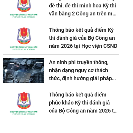
đề thi, đề thi minh họa Kỳ thi
văn bằng 2 Công an trên máy
tính
Thông báo kết quả điểm Kỳ
thi đánh giá của Bộ Công an
năm 2026 tại Học viện CSND
An ninh phi truyền thống,
nhận dạng nguy cơ thách
thức, định hướng giải pháp
đảm bảo an ninh quốc gia
trong tình hình hiện nay
Thông báo kết quả điểm
phúc khảo Kỳ thi đánh giá
của Bộ Công an năm 2026 tại
Học viện CSND