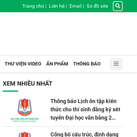
Trang chủ
|
Liên hệ
|
Email
|
Sơ đồ site
THƯ VIỆN VIDEO
ẤN PHẨM
THÔNG BÁO
XEM NHIỀU NHẤT
Thông báo Lịch ôn tập kiến
thức cho thí sinh đăng ký xét
tuyển Đại học văn bằng 2
tuyển mới, mở tại Học viện
CSND năm học 2026 - 2027
Công bố cấu trúc, định dạng