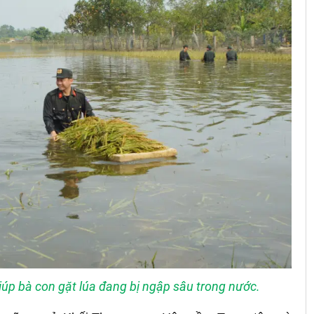
iúp bà con gặt lúa đang bị ngập sâu trong nước.