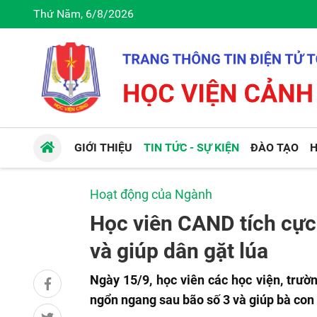
Thứ Năm, 6/8/2026
GIỚI THIỆU
TIN TỨC - SỰ KIỆN
ĐÀO TẠO
H
Hoạt động của Ngành
Học viên CAND tích cực
và giúp dân gặt lúa
Ngày 15/9, học viên các học viện, trư
ngổn ngang sau bão số 3 và giúp bà con 