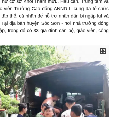
ụ nữ cơ sở Khối Tham mưu, Hậu cần, Trung tâm và
học viên Trường Cao đẳng ANND I cũng đã tổ chức
tập thể, cá nhân để hỗ trợ nhân dân bị ngập lụt và
 Tại địa bàn huyện Sóc Sơn - nơi nhà trường đóng
ập, trong đó có 33 gia đình cán bộ, giáo viên, công