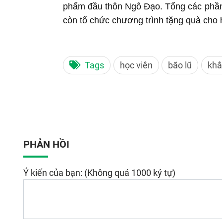
phẩm đầu thôn Ngô Đạo. Tổng các phần 
còn tổ chức chương trình tặng quà cho h
Tags
học viên
bão lũ
khắ
PHẢN HỒI
Ý kiến của bạn: (Không quá 1000 ký tự)