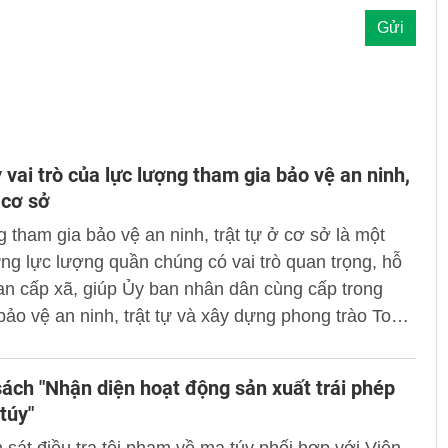
 vai trò của lực lượng tham gia bảo vệ an ninh,
 cơ sở
 tham gia bảo vệ an ninh, trật tự ở cơ sở là một
ng lực lượng quần chúng có vai trò quan trọng, hỗ
an cấp xã, giúp Ủy ban nhân dân cùng cấp trong
bảo vệ an ninh, trật tự và xây dựng phong trào Toàn
ệ an ninh Tổ quốc.
ách "Nhận diện hoạt động sản xuất trái phép
túy"
sát điều tra tội phạm về ma túy phối hợp với Viện