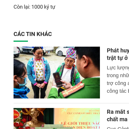
Còn lại: 1000 ký tự
CÁC TIN KHÁC
Phát huy
trật tự ở
Lực lượng
trong nhữ
trợ công 
công tác 
dân bảo v
Ra mắt s
chất ma 
Cục Cảnh 