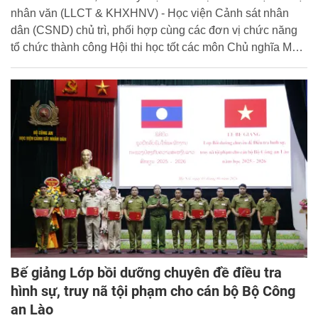
nhân văn (LLCT & KHXHNV) - Học viện Cảnh sát nhân
dân (CSND) chủ trì, phối hợp cùng các đơn vị chức năng
tổ chức thành công Hội thi học tốt các môn Chủ nghĩa Mác
- Lênin dành cho học viên khóa D51.
Bế giảng Lớp bồi dưỡng chuyên đề điều tra
hình sự, truy nã tội phạm cho cán bộ Bộ Công
an Lào