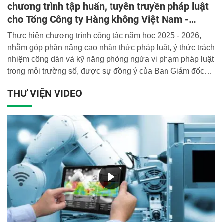
chương trình tập huấn, tuyên truyền pháp luật
cho Tổng Công ty Hàng không Việt Nam -
Vietnam Airlines
Thực hiện chương trình công tác năm học 2025 - 2026,
nhằm góp phần nâng cao nhận thức pháp luật, ý thức trách
nhiệm công dân và kỹ năng phòng ngừa vi phạm pháp luật
trong môi trường số, được sự đồng ý của Ban Giám đốc
Học viện, ngày 30/5/2026, Khoa Nghiệp vụ Điều tra hình
THƯ VIỆN VIDEO
sự đã phối hợp với Tổng Công ty Hàng không Việt Nam tổ
chức chuỗi các chuyên đề của Chương trình tuyên truyền
pháp luật với chủ đề: “Để pháp luật đi vào cuộc sống của
mỗi chúng ta”.