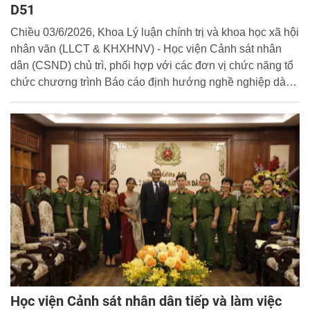
D51
Chiều 03/6/2026, Khoa Lý luận chính trị và khoa học xã hội
nhân văn (LLCT & KHXHNV) - Học viện Cảnh sát nhân
dân (CSND) chủ trì, phối hợp với các đơn vị chức năng tổ
chức chương trình Báo cáo định hướng nghề nghiệp dành
cho học viên khóa D51 với chủ đề: “Quan điểm của Đại hội
XIV của Đảng về chủ nghĩa xã hội và con đường đi lên chủ
nghĩa xã hội ở Việt Nam”.
Học viện Cảnh sát nhân dân tiếp và làm việc