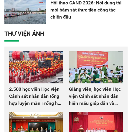
Hội thao CAND 2026: Nội dung thi
mới bám sát thực tiễn công tác
chiến đấu
THƯ VIỆN ẢNH
2.500 học viên Học viện
Giảng viên, học viên Học
Cảnh sát nhân dân tổng
viện Cảnh sát nhân dân
hợp luyện màn Trống hội
hiến máu giúp dân và
chào mừng Đại hội Đảng
đồng đội