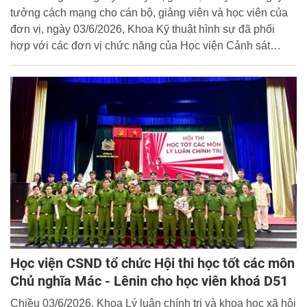
tưởng cách mạng cho cán bộ, giảng viên và học viên của
đơn vị, ngày 03/6/2026, Khoa Kỹ thuật hình sự đã phối
hợp với các đơn vị chức năng của Học viện Cảnh sát
nhân dân (CSND) tổ chức cho giảng viên và học viên
chuyên ngành Kỹ thuật hình sự tham quan triển lãm “Đảng
Cộng sản Việt Nam - Từ Đại hội đến Đại hội” tại trụ sở Cục
Lưu trữ, Văn phòng Trung ương Đảng.
Học viện CSND tổ chức Hội thi học tốt các môn
Chủ nghĩa Mác - Lênin cho học viên khoá D51
Chiều 03/6/2026, Khoa Lý luận chính trị và khoa học xã hội