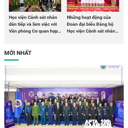
Học viện Cảnh sát nhân
Những hoạt động của
dân tiếp và làm việc với
Đoàn đại biểu Đảng bộ
Văn phòng Cơ quan hợp
Học viện Cảnh sát nhân
tác quốc tế Nhật Bản tại
dân tại Đại hội đại biểu
Việt Nam
Đảng bộ Công an Trung
ương lần thứ VIII, nhiệm
MỚI NHẤT
kỳ 2025 - 2030