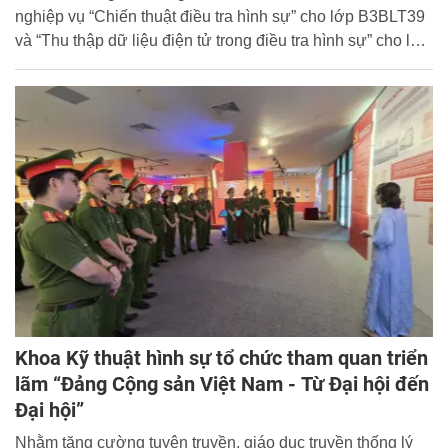
nghiệp vụ “Chiến thuật điều tra hình sự” cho lớp B3BLT39
và “Thu thập dữ liệu điện tử trong điều tra hình sự” cho lớp
B11D48. Hội thi được tổ chức bảo đảm nghiêm túc, khách
quan, đúng quy định và đạt chất lượng chuyên môn cao.
Khoa Kỹ thuật hình sự tổ chức tham quan triển
lãm “Đảng Cộng sản Việt Nam - Từ Đại hội đến
Đại hội”
Nhằm tăng cường tuyên truyền, giáo dục truyền thống lý