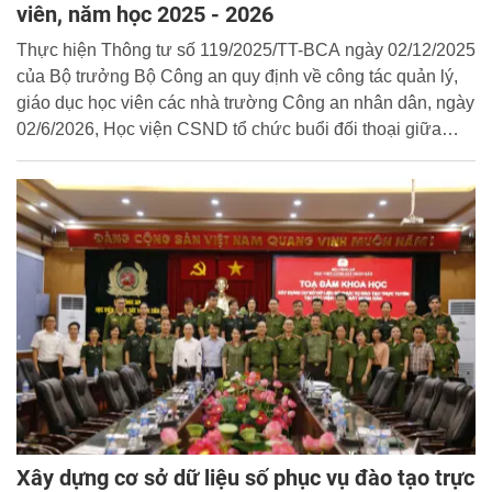
viên, năm học 2025 - 2026
Thực hiện Thông tư số 119/2025/TT-BCA ngày 02/12/2025
của Bộ trưởng Bộ Công an quy định về công tác quản lý,
giáo dục học viên các nhà trường Công an nhân dân, ngày
02/6/2026, Học viện CSND tổ chức buổi đối thoại giữa
Ban Giám đốc Học viện, lãnh đạo các đơn vị thuộc Học
viện với đại diện học viên các khóa học, hệ học.
Xây dựng cơ sở dữ liệu số phục vụ đào tạo trực