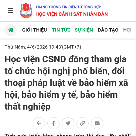
GIỚI THIỆU
TIN TỨC - SỰ KIỆN
ĐÀO TẠO
HỢP 
Thứ Năm, 4/6/2026 19:43'(GMT+7)
Học viện CSND đồng tham gia
tổ chức hội nghị phổ biến, đối
thoại pháp luật về bảo hiểm xã
hội, bảo hiểm y tế, bảo hiểm
thất nghiệp
Tích cực triển khai phong trào thi đua “Ba nhất”