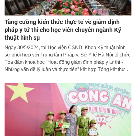
Tăng cường kiến thức thực tế về giám định
pháp y tử thi cho học viên chuyên ngành Kỹ
thuật hình sự
Ngày 30/5/2024, tại Học viện CSND, Khoa Kỹ thuật hình
sự phối hợp với Trung tâm Pháp y, Sở Y tế Hà Nội tổ chức
Tọa đàm khoa học “Hoạt động giám định pháp y tử thi -
Những vấn đề lý luận và thực tiễn” kết hợp Tổng kết thực
tế môn học Pháp y hình sự của các lớp chuyên ngành Kỹ
thuật hình sự khóa D46 tại Trung tâm Pháp y, Sở Y tế Hà
Nội (sau đây gọi tắt là Trung tâm Pháp y Hà Nội).