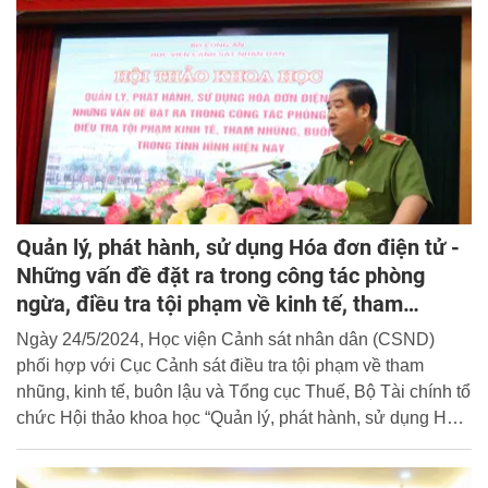
Quản lý, phát hành, sử dụng Hóa đơn điện tử -
Những vấn đề đặt ra trong công tác phòng
ngừa, điều tra tội phạm về kinh tế, tham
nhũng, buôn lậu trong tình hình hiện nay
Ngày 24/5/2024, Học viện Cảnh sát nhân dân (CSND)
phối hợp với Cục Cảnh sát điều tra tội phạm về tham
nhũng, kinh tế, buôn lậu và Tổng cục Thuế, Bộ Tài chính tổ
chức Hội thảo khoa học “Quản lý, phát hành, sử dụng Hóa
đơn điện tử - Những vấn đề đặt ra trong công tác phòng
ngừa, điều tra tội phạm về kinh tế, tham nhũng, buôn lậu