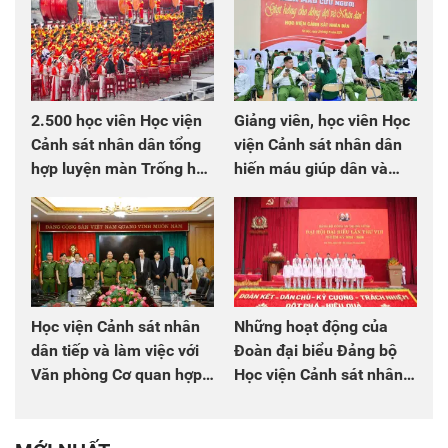
2.500 học viên Học viện
Giảng viên, học viên Học
Cảnh sát nhân dân tổng
viện Cảnh sát nhân dân
hợp luyện màn Trống hội
hiến máu giúp dân và
chào mừng Đại hội Đảng
đồng đội
Học viện Cảnh sát nhân
Những hoạt động của
dân tiếp và làm việc với
Đoàn đại biểu Đảng bộ
Văn phòng Cơ quan hợp
Học viện Cảnh sát nhân
tác quốc tế Nhật Bản tại
dân tại Đại hội đại biểu
Việt Nam
Đảng bộ Công an Trung
ương lần thứ VIII, nhiệm