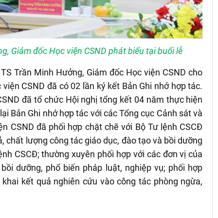
, Giám đốc Học viện CSND phát biểu tại buổi lễ
 GS.TS Trần Minh Hưởng, Giám đốc Học viện CSND cho
 viện CSND đã có 02 lần ký kết Bản Ghi nhớ hợp tác.
CSND đã tổ chức Hội nghị tổng kết 04 năm thực hiện
lại Bản Ghi nhớ hợp tác với các Tổng cục Cảnh sát và
iện CSND đã phối hợp chặt chẽ với Bộ Tư lệnh CSCĐ
, chất lượng công tác giáo dục, đào tạo và bồi dưỡng
lệnh CSCĐ; thường xuyên phối hợp với các đơn vị của
bồi dưỡng, phổ biến pháp luật, nghiệp vụ; phối hợp
n khai kết quả nghiên cứu vào công tác phòng ngừa,