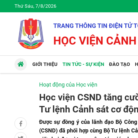
Thứ Sáu, 7/8/2026
GIỚI THIỆU
TIN TỨC - SỰ KIỆN
ĐÀO TẠO
H
Hoạt động của Học viện
Học viện CSND tăng cườ
Tư lệnh Cảnh sát cơ độ
Được sự đồng ý của lãnh đạo Bộ Công 
(CSND) đã phối hợp cùng Bộ Tư lệnh Cả