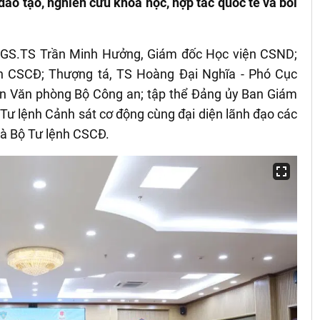
 đào tạo, nghiên cứu khoa học, hợp tác quốc tế và bồi
 GS.TS Trần Minh Hưởng, Giám đốc Học viện CSND;
h CSCĐ; Thượng tá, TS Hoàng Đại Nghĩa - Phó Cục
iện Văn phòng Bộ Công an; tập thể Đảng ủy Ban Giám
Tư lệnh Cảnh sát cơ động cùng đại diện lãnh đạo các
và Bộ Tư lệnh CSCĐ.