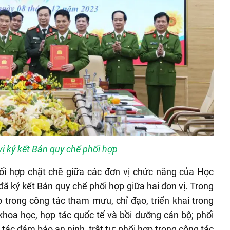
vị ký kết Bản quy chế phối hợp
hối hợp chặt chẽ giữa các đơn vị chức năng của Học
ã ký kết Bản quy chế phối hợp giữa hai đơn vị. Trong
p trong công tác tham mưu, chỉ đạo, triển khai trong
khoa học, hợp tác quốc tế và bồi dưỡng cán bộ; phối
 tác đảm bảo an ninh, trật tự; phối hợp trong công tác