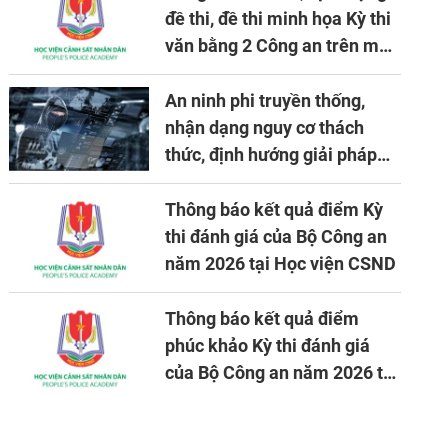
đề thi, đề thi minh họa Kỳ thi
văn bằng 2 Công an trên máy
tính
An ninh phi truyền thống,
nhận dạng nguy cơ thách
thức, định hướng giải pháp
đảm bảo an ninh quốc gia
trong tình hình hiện nay
Thông báo kết quả điểm Kỳ
thi đánh giá của Bộ Công an
năm 2026 tại Học viện CSND
Thông báo kết quả điểm
phúc khảo Kỳ thi đánh giá
của Bộ Công an năm 2026 tại
Học viện CSND