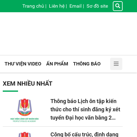
Trang chủ
|
Liên hệ
|
Email
|
Sơ đồ site
THƯ VIỆN VIDEO
ẤN PHẨM
THÔNG BÁO
XEM NHIỀU NHẤT
Thông báo Lịch ôn tập kiến
thức cho thí sinh đăng ký xét
tuyển Đại học văn bằng 2
tuyển mới, mở tại Học viện
CSND năm học 2026 - 2027
Công bố cấu trúc, định dạng