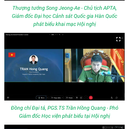
Thượng tướng Song Jeong-Ae - Chủ tịch APTA,
Giám đốc Đại học Cảnh sát Quốc gia Hàn Quốc
phát biểu khai mạc Hội nghị
Đồng chí Đại tá, PGS.TS Trần Hồng Quang - Phó
Giám đốc Học viện phát biểu tại Hội nghị