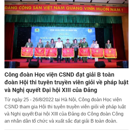
quan tổ chức chương trình thực tế cho học viên Lớp bồi
dưỡng nghiệp vụ điều tra tội phạm thuộc lực lượng kiểm
soát Hải quan Khóa 10.4 tại tỉnh Quảng Ninh.
Công đoàn Học viện CSND đạt giải B toàn
đoàn Hội thi tuyên truyền viên giỏi về pháp luật
và Nghị quyết Đại hội XIII của Đảng
Từ ngày 25 - 26/8/2022 tại Hà Nội, Công đoàn Học viện
CSND tham gia Hội thi tuyên truyền viên giỏi về pháp luật
và Nghị quyết Đại hội XIII của Đảng do Công đoàn Công
an nhân dân tổ chức và xuất sắc đạt giải B toàn đoàn.