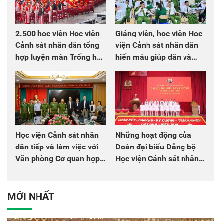
2.500 học viên Học viện
Giảng viên, học viên Học
Cảnh sát nhân dân tổng
viện Cảnh sát nhân dân
hợp luyện màn Trống hội
hiến máu giúp dân và
chào mừng Đại hội Đảng
đồng đội
Học viện Cảnh sát nhân
Những hoạt động của
dân tiếp và làm việc với
Đoàn đại biểu Đảng bộ
Văn phòng Cơ quan hợp
Học viện Cảnh sát nhân
tác quốc tế Nhật Bản tại
dân tại Đại hội đại biểu
Việt Nam
Đảng bộ Công an Trung
ương lần thứ VIII, nhiệm
MỚI NHẤT
kỳ 2025 - 2030