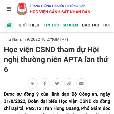
GIỚI THIỆU
TIN TỨC - SỰ KIỆN
ĐÀO TẠO
HỢP 
Thứ Năm, 1/9/2022 10:27'(GMT+7)
Học viện CSND tham dự Hội
nghị thường niên APTA lần thứ
6
Được sự đồng ý của lãnh đạo Bộ Công an, ngày
31/8/2022, Đoàn đại biểu Học viện CSND do đồng
chí Đại tá, PGS.TS Trần Hồng Quang, Phó Giám đốc