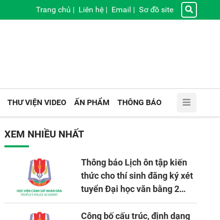
Trang chủ
|
Liên hệ
|
Email
|
Sơ đồ site
THƯ VIỆN VIDEO
ẤN PHẨM
THÔNG BÁO
XEM NHIỀU NHẤT
Thông báo Lịch ôn tập kiến
thức cho thí sinh đăng ký xét
tuyển Đại học văn bằng 2
tuyển mới, mở tại Học viện
CSND năm học 2026 - 2027
Công bố cấu trúc, định dạng