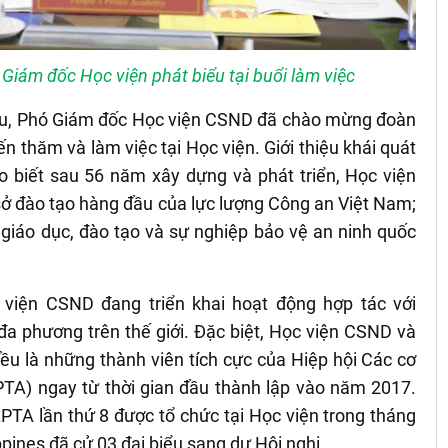
Giám đốc Học viện phát biểu tại buổi làm việc
 Sáu, Phó Giám đốc Học viện CSND đã chào mừng đoàn
n thăm và làm việc tại Học viện. Giới thiệu khái quát
o biết sau 56 năm xây dựng và phát triển, Học viện
ở đào tạo hàng đầu của lực lượng Công an Việt Nam;
 giáo dục, đào tạo và sự nghiệp bảo vệ an ninh quốc
 viện CSND đang triển khai hoạt động hợp tác với
a phương trên thế giới. Đặc biệt, Học viện CSND và
ều là những thành viên tích cực của Hiệp hội
Các cơ
PTA) ngay từ thời gian đầu thành lập vào năm 2017.
PTA lần thứ 8 được tổ chức tại Học viện trong tháng
pines đã cử 03 đại biểu sang dự Hội nghị.