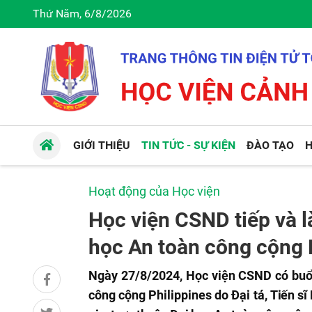
Thứ Năm, 6/8/2026
GIỚI THIỆU
TIN TỨC - SỰ KIỆN
ĐÀO TẠO
H
Hoạt động của Học viện
Học viện CSND tiếp và l
học An toàn công cộng 
Ngày 27/8/2024, Học viện CSND có buổi 
công cộng Philippines do
Đại tá,
Tiến sĩ