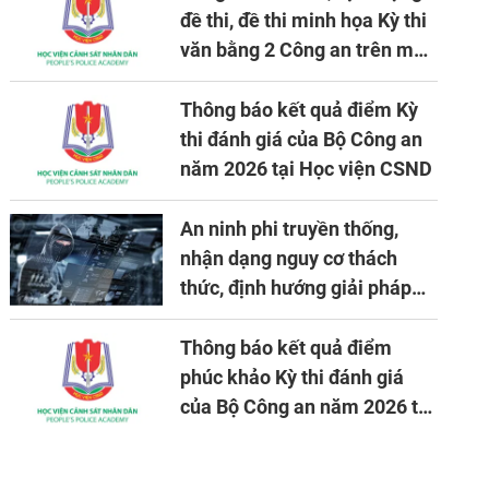
đề thi, đề thi minh họa Kỳ thi
văn bằng 2 Công an trên máy
tính
Thông báo kết quả điểm Kỳ
thi đánh giá của Bộ Công an
năm 2026 tại Học viện CSND
An ninh phi truyền thống,
nhận dạng nguy cơ thách
thức, định hướng giải pháp
đảm bảo an ninh quốc gia
trong tình hình hiện nay
Thông báo kết quả điểm
phúc khảo Kỳ thi đánh giá
của Bộ Công an năm 2026 tại
Học viện CSND