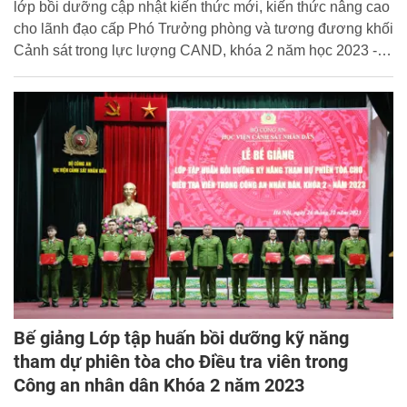
lớp bồi dưỡng cập nhật kiến thức mới, kiến thức nâng cao
cho lãnh đạo cấp Phó Trưởng phòng và tương đương khối
Cảnh sát trong lực lượng CAND, khóa 2 năm học 2023 -
2024. Đại tá, PGS. TS Trần Quang Huyên, Phó Giám đốc
Học viện dự và chủ trì buổi lễ.
Bế giảng Lớp tập huấn bồi dưỡng kỹ năng
tham dự phiên tòa cho Điều tra viên trong
Công an nhân dân Khóa 2 năm 2023