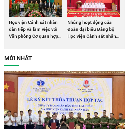
Học viện Cảnh sát nhân
Những hoạt động của
dân tiếp và làm việc với
Đoàn đại biểu Đảng bộ
Văn phòng Cơ quan hợp
Học viện Cảnh sát nhân
tác quốc tế Nhật Bản tại
dân tại Đại hội đại biểu
Việt Nam
Đảng bộ Công an Trung
ương lần thứ VIII, nhiệm
MỚI NHẤT
kỳ 2025 - 2030