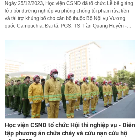
Campuchia
Ngày 25/12/2023, Học viện CSND đã tổ chức Lễ bế giảng
lớp bồi dưỡng nghiệp vụ phòng chống tội phạm rửa tiền
và tài trợ khủng bố cho cán bộ thuộc Bộ Nội vụ Vương
quốc Campuchia. Đại tá, PGS. TS Trần Quang Huyên -
Phó Giám đốc Học viện dự và chủ trì buổi lễ.
Học viện CSND tổ chức Hội thi nghiệp vụ - Diễn
tập phương án chữa cháy và cứu nạn cứu hộ