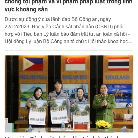
chống tội phạm và vi phạm pháp luật trong lĩnh
vực khoáng sản
Được sự đồng ý của lãnh đạo Bộ Công an, ngày
22/12/2023, Học viện Cảnh sát nhân dân (CSND) phối
hợp với Tiểu ban Lý luận bảo đảm trật tự, an toàn xã hội -
Hội đồng Lý luận Bộ Công an tổ chức Hội thảo khoa học
“Nâng cao hiệu quả công tác đấu tranh phòng, chống tội
phạm và vi phạm pháp luật trong lĩnh vực khoáng sản theo
chức năng của lực lượng Cảnh sát nhân dân”. Thiếu
tướng, TS Chử Văn Dũng, Phó Giám đốc Học viện chủ trì
Hội thảo.