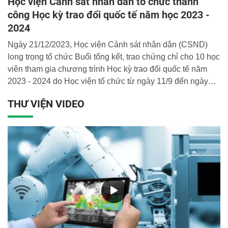
Học viện Cảnh sát nhân dân tổ chức thành
công Học kỳ trao đổi quốc tế năm học 2023 -
2024
Ngày 21/12/2023, Học viện Cảnh sát nhân dân (CSND)
long trọng tổ chức Buổi tổng kết, trao chứng chỉ cho 10 học
viên tham gia chương trình Học kỳ trao đổi quốc tế năm
2023 - 2024 do Học viện tổ chức từ ngày 11/9 đến ngày
22/12/2023, trong đó có 03 học viên Đại học Cảnh sát
THƯ VIỆN VIDEO
quốc gia (CSQG) Hàn Quốc và 07 học viên lớp B11D47 -
Học viện CSND.