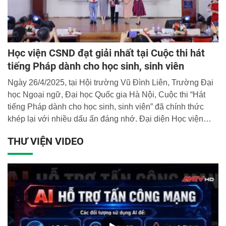
Học viện CSND đạt giải nhất tại Cuộc thi hát
tiếng Pháp dành cho học sinh, sinh viên
Ngày 26/4/2025, tại Hội trường Vũ Đình Liên, Trường Đại
học Ngoại ngữ, Đại học Quốc gia Hà Nội, Cuộc thi “Hát
tiếng Pháp dành cho học sinh, sinh viên” đã chính thức
khép lại với nhiều dấu ấn đáng nhớ. Đại diện Học viện
CSND, học viên Hoàng Đức Yên, lớp B2E-D46 đã vượt
THƯ VIỆN VIDEO
qua 34 thí sinh đến từ nhiều học viện, trường đại học trên
cả nước và xuất sắc giành giải Nhất chung cuộc.