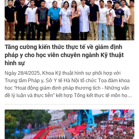
Tăng cường kiến thức thực tế về giám định
pháp y cho học viên chuyên ngành Kỹ thuật
hình sự
Ngày 28/4/2025, Khoa Kỹ thuật hình sự phối hợp với
Trung tâm Pháp y, Sở Y tế Hà Nội tổ chức Tọa đàm khoa
học “Hoạt động giám định pháp thương tích - Những vấn
đề lý luận và thực tiễn” kết hợp Tổng kết thực tế môn học
Pháp y hình sự của các lớp chuyên ngành Kỹ thuật hình
sự khóa D467 tại Trung tâm Pháp y, Sở Y tế Hà Nội.