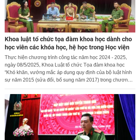
Khoa luật tổ chức tọa đàm khoa học dành cho
học viên các khóa học, hệ học trong Học viện
Thực hiện chương trình công tác năm học 2024 - 2025,
ngày 08/5/2025, Khoa Luật tổ chức Tọa đàm khoa học
“Khó khăn, vướng mắc áp dụng quy định của bộ luật hình
sự năm 2015 (sửa đổi, bổ sung năm 2017) trong chương
các tội phạm xâm phạm sở hữu - Những vấn đề đặt ra đối
với hoạt động điều tra của lực lượng Công an nhân
dân”cho học viên các hệ học trong Học viện.