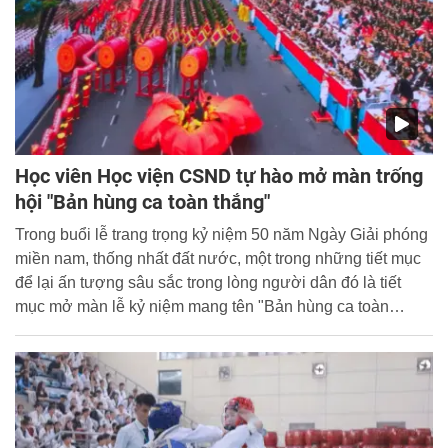
Học viên Học viện CSND tự hào mở màn trống
hội "Bản hùng ca toàn thắng"
Trong buổi lễ trang trọng kỷ niệm 50 năm Ngày Giải phóng
miền nam, thống nhất đất nước, một trong những tiết mục
để lại ấn tượng sâu sắc trong lòng người dân đó là tiết
mục mở màn lễ kỷ niệm mang tên "Bản hùng ca toàn
thắng" của hơn 1000 chiến sỹ thuộc đội Trống hội của Học
viện Cảnh sát nhân dân.