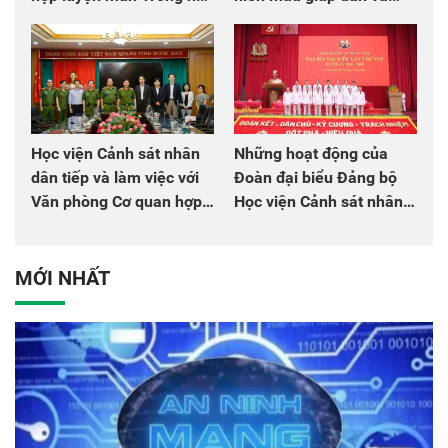
chào mừng Đại hội Đảng
đồng đội
Học viện Cảnh sát nhân
Những hoạt động của
dân tiếp và làm việc với
Đoàn đại biểu Đảng bộ
Văn phòng Cơ quan hợp
Học viện Cảnh sát nhân
tác quốc tế Nhật Bản tại
dân tại Đại hội đại biểu
Việt Nam
Đảng bộ Công an Trung
ương lần thứ VIII, nhiệm
MỚI NHẤT
kỳ 2025 - 2030