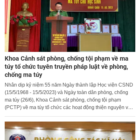
Khoa Cảnh sát phòng, chống tội phạm về ma
túy tổ chức tuyên truyền pháp luật về phòng,
chống ma túy
Nhân dịp kỷ niệm 55 năm Ngày thành lập Học viện CSND
(15/5/1968 - 15/5/2023) và Ngày toàn dân phòng, chống
ma túy (26/6), Khoa Cảnh sát phòng, chống tội phạm
(PCTP) về ma túy tổ chức các hoạt động thiện nguyện và
tuyên truyền, phổ biến, giáo dục pháp luật về phòng, chống
ma túy cho thầy, cô giáo và gần 3.000 em học sinh tại
trường THPT Trần Quang Khải, huyện Khoái Châu, tỉnh
Hưng Yên và Trường THPT Kim Liên, Trường THCS