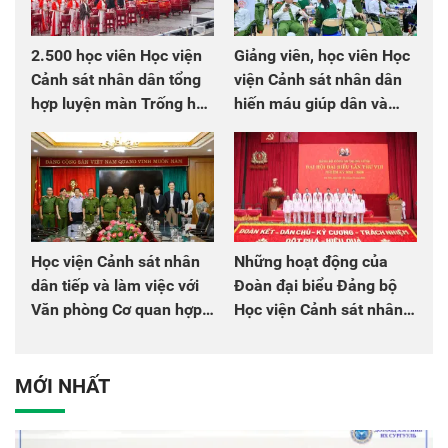
2.500 học viên Học viện
Giảng viên, học viên Học
Cảnh sát nhân dân tổng
viện Cảnh sát nhân dân
hợp luyện màn Trống hội
hiến máu giúp dân và
chào mừng Đại hội Đảng
đồng đội
Học viện Cảnh sát nhân
Những hoạt động của
dân tiếp và làm việc với
Đoàn đại biểu Đảng bộ
Văn phòng Cơ quan hợp
Học viện Cảnh sát nhân
tác quốc tế Nhật Bản tại
dân tại Đại hội đại biểu
Việt Nam
Đảng bộ Công an Trung
ương lần thứ VIII, nhiệm
MỚI NHẤT
kỳ 2025 - 2030