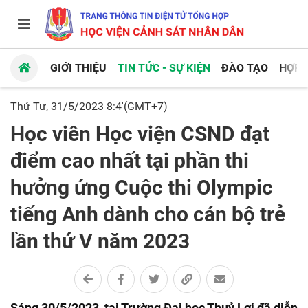
GIỚI THIỆU
TIN TỨC - SỰ KIỆN
ĐÀO TẠO
HỢP 
Thứ Tư, 31/5/2023 8:4'(GMT+7)
Học viên Học viện CSND đạt
điểm cao nhất tại phần thi
hưởng ứng Cuộc thi Olympic
tiếng Anh dành cho cán bộ trẻ
lần thứ V năm 2023
Sáng 30/5/2023, tại Trường Đại học Thuỷ Lợi đã diễn