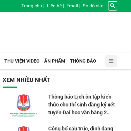
Trang chủ
|
Liên hệ
|
Email
|
Sơ đồ site
THƯ VIỆN VIDEO
ẤN PHẨM
THÔNG BÁO
XEM NHIỀU NHẤT
Thông báo Lịch ôn tập kiến
thức cho thí sinh đăng ký xét
tuyển Đại học văn bằng 2
tuyển mới, mở tại Học viện
CSND năm học 2026 - 2027
Công bố cấu trúc, định dạng