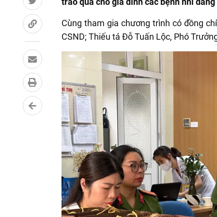
trao quà cho gia đình các bệnh nhi đang đ
Cùng tham gia chương trình có đồng chí 
CSND; Thiếu tá Đỗ Tuấn Lộc, Phó Trưởn