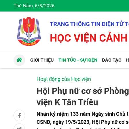
Thứ Năm, 6/8/2026
GIỚI THIỆU
TIN TỨC - SỰ KIỆN
ĐÀO TẠO
H
Hoạt động của Học viện
Hội Phụ nữ cơ sở Phòng
viện K Tân Triều
Nhân kỷ niệm 133 năm Ngày sinh Chủ tị
CSND, ngày 19/5/2023, Hội Phụ nữ cơ s