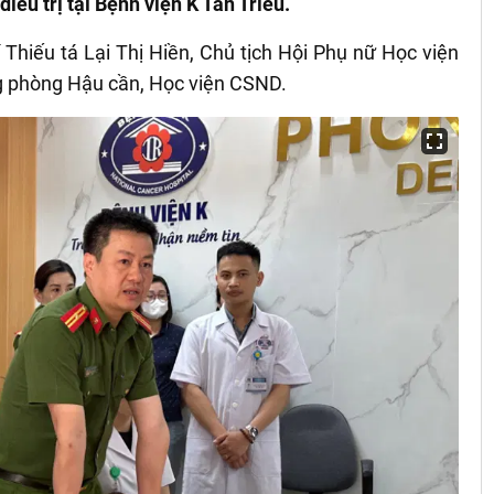
iều trị tại Bệnh viện K Tân Triều.
Thiếu tá Lại Thị Hiền, Chủ tịch Hội Phụ nữ Học viện
g phòng Hậu cần, Học viện CSND.