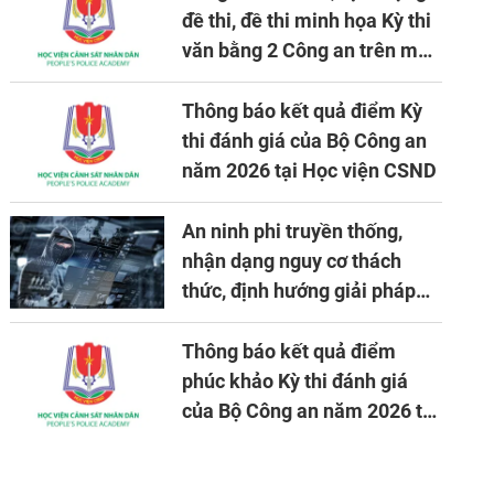
đề thi, đề thi minh họa Kỳ thi
văn bằng 2 Công an trên máy
tính
Thông báo kết quả điểm Kỳ
thi đánh giá của Bộ Công an
năm 2026 tại Học viện CSND
An ninh phi truyền thống,
nhận dạng nguy cơ thách
thức, định hướng giải pháp
đảm bảo an ninh quốc gia
trong tình hình hiện nay
Thông báo kết quả điểm
phúc khảo Kỳ thi đánh giá
của Bộ Công an năm 2026 tại
Học viện CSND