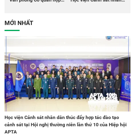
tác quốc tế Nhật Bản tại
dân tại Đại hội đại biểu
Việt Nam
Đảng bộ Công an Trung
ương lần thứ VIII, nhiệm
MỚI NHẤT
kỳ 2025 - 2030
Học viện Cảnh sát nhân dân thúc đẩy hợp tác đào tạo
cảnh sát tại Hội nghị thường niên lần thứ 10 của Hiệp hội
APTA