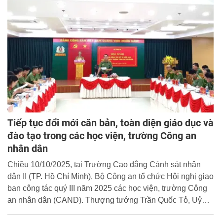
chiến sĩ Công an nhân dân… là những chính sách mới liên
quan công tác công an có hiệu lực thi hành kể từ tháng
10/2025.
Tiếp tục đổi mới căn bản, toàn diện giáo dục và
đào tạo trong các học viện, trường Công an
nhân dân
Chiều 10/10/2025, tại Trường Cao đẳng Cảnh sát nhân
dân II (TP. Hồ Chí Minh), Bộ Công an tổ chức Hội nghị giao
ban công tác quý III năm 2025 các học viện, trường Công
an nhân dân (CAND). Thượng tướng Trần Quốc Tỏ, Uỷ
viên Trung ương Đảng, Thứ trưởng Bộ Công an đến dự và