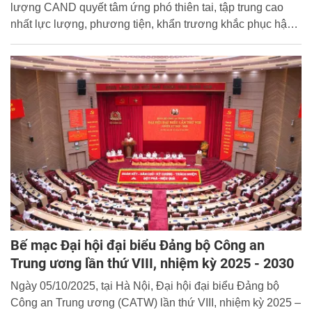
lượng CAND quyết tâm ứng phó thiên tai, tập trung cao
nhất lực lượng, phương tiện, khẩn trương khắc phục hậu
quả cơn bão số 10, sẵn sàng ứng phó kịp thời với cơn bão
số 11, bảo đảm an toàn cao nhất cho nhân dân. Cổng
thông tin điện tử Học viện trân trọng giới thiệu toàn văn thư
của đồng chí Bộ trưởng:
Bế mạc Đại hội đại biểu Đảng bộ Công an
Trung ương lần thứ VIII, nhiệm kỳ 2025 - 2030
Ngày 05/10/2025, tại Hà Nội, Đại hội đại biểu Đảng bộ
Công an Trung ương (CATW) lần thứ VIII, nhiệm kỳ 2025 –