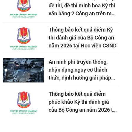
đề thi, đề thi minh họa Kỳ thi
văn bằng 2 Công an trên máy
tính
Thông báo kết quả điểm Kỳ
thi đánh giá của Bộ Công an
năm 2026 tại Học viện CSND
An ninh phi truyền thống,
nhận dạng nguy cơ thách
thức, định hướng giải pháp
đảm bảo an ninh quốc gia
trong tình hình hiện nay
Thông báo kết quả điểm
phúc khảo Kỳ thi đánh giá
của Bộ Công an năm 2026 tại
Học viện CSND