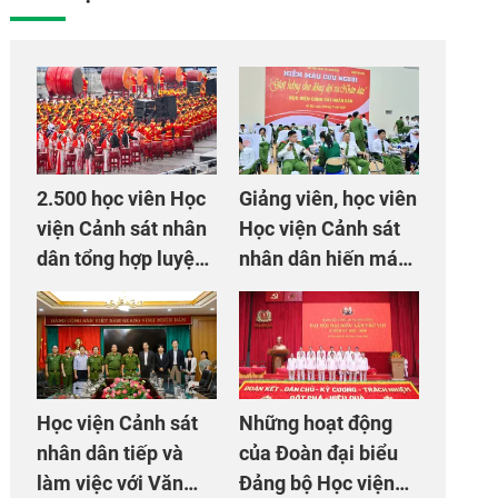
2.500 học viên Học
Giảng viên, học viên
viện Cảnh sát nhân
Học viện Cảnh sát
dân tổng hợp luyện
nhân dân hiến máu
màn Trống hội chào
giúp dân và đồng
mừng Đại hội Đảng
đội
Học viện Cảnh sát
Những hoạt động
nhân dân tiếp và
của Đoàn đại biểu
làm việc với Văn
Đảng bộ Học viện