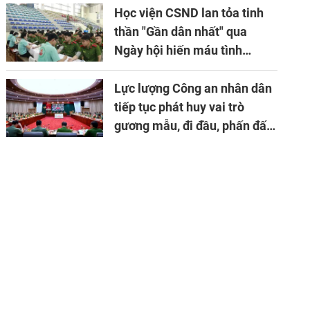
APTA
Học viện CSND lan tỏa tinh
thần "Gần dân nhất" qua
Ngày hội hiến máu tình
nguyện
Lực lượng Công an nhân dân
tiếp tục phát huy vai trò
gương mẫu, đi đầu, phấn đấu
hoàn thành xuất sắc mọi
nhiệm vụ được giao