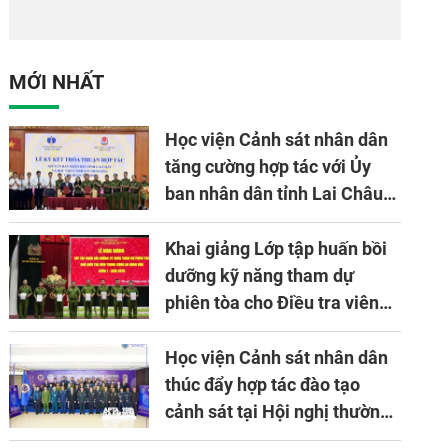
phòng Cơ quan hợp
Cảnh sát nhân dân
tác quốc tế Nhật
tại Đại hội đại biểu
Bản tại Việt Nam
Đảng bộ Công an
MỚI NHẤT
Trung ương lần thứ
VIII, nhiệm kỳ 2025
Học viện Cảnh sát nhân dân
- 2030
tăng cường hợp tác với Ủy
ban nhân dân tỉnh Lai Châu
về ứng dụng khoa học công
nghệ trong lĩnh vực đấu tranh
Khai giảng Lớp tập huấn bồi
phòng, chống tội phạm
dưỡng kỹ năng tham dự
phiên tòa cho Điều tra viên
khóa 1 năm 2026
Học viện Cảnh sát nhân dân
thúc đẩy hợp tác đào tạo
cảnh sát tại Hội nghị thường
niên lần thứ 10 của Hiệp hội