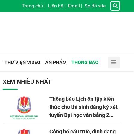
Trang chủ
|
Liên hệ
|
Email
|
Sơ đồ site
THƯ VIỆN VIDEO
ẤN PHẨM
THÔNG BÁO
XEM NHIỀU NHẤT
Thông báo Lịch ôn tập kiến
thức cho thí sinh đăng ký xét
tuyển Đại học văn bằng 2
tuyển mới, mở tại Học viện
CSND năm học 2026 - 2027
Công bố cấu trúc, định dạng