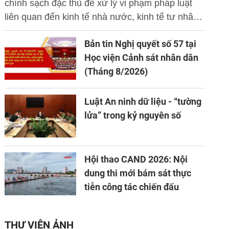
chính sạch đặc thù để xử lý vi phạm pháp luật
liên quan đến kinh tế nhà nước, kinh tế tư nhân
và ứng dụng khoa học công nghệ, đổi mới sáng
Bản tin Nghị quyết số 57 tại
tạo và chuyển đổi số.
Học viện Cảnh sát nhân dân
(Tháng 8/2026)
Luật An ninh dữ liệu - “tường
lửa” trong kỷ nguyên số
Hội thao CAND 2026: Nội
dung thi mới bám sát thực
tiễn công tác chiến đấu
THƯ VIỆN ẢNH