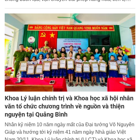
qua biên giới trên địa bàn thành phố Hải Phòng” cho lớp
bồi dưỡng nghiệp vụ điều tra tội phạm cho công chức giữ
chức vụ lãnh đạo của lực lượng Kiểm soát Hải quan Khóa
11.
Khoa Lý luận chính trị và Khoa học xã hội nhân
văn tổ chức chương trình về nguồn và thiện
nguyện tại Quảng Bình
Nhân kỷ niệm 10 năm ngày mất của Đại tướng Võ Nguyên
Giáp và hướng tới kỷ niệm 41 năm ngày Nhà giáo Việt
Nam 20/11, Khoa Lý luận chính trị (LLCT) và Khoa học xã