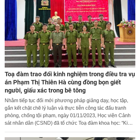
Toạ đàm trao đổi kinh nghiệm trong điều tra vụ
án Phạm Thị Thiên Hà cùng đồng bọn giết
người, giấu xác trong bê tông
Nhằm tiếp tục đổi mới phương pháp giảng dạy, học tập,
gắn kết chặt chẽ lý luận và thực tiễn công tác đấu tranh
phòng, chống tội phạm, ngày 01/11/2023, Học viện Cảnh
sát nhân dân (CSND) đã tổ chức Toạ đàm khoa học: “Kinh
nghiệm điều tra vụ án Phạm Thị Thiên Hà cùng đồng bọn
giết người, giấu xác trong bê tông của Công an tỉnh Bình