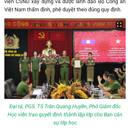
viện CSND xây dựng và được lãnh đạo Bộ Công an
Việt Nam thẩm định, phê duyệt theo đúng quy định.
Đại tá, PGS. TS Trần Quang Huyên, Phó Giám đốc
Học viện trao quyết định thành lập lớp cho Ban cán
sự lớp học