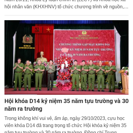
hội nhân văn (KHXHNV) tổ chức chương trình về nguồn,
thiện nguyện và thăm hỏi học viên khóa D48 đang tham
gia thực hành chính trị - xã hội tại huyện Lệ Thủy, tỉnh
Quảng Bình. Chương trình được thực hiện từ ngày 25/10
đến 27/10/2023.
Hội khóa D14 kỷ niệm 35 năm tựu trường và 30
năm ra trường
Trong không khí vui vẻ, ấm áp, ngày 29/10/2023, cựu học
viên khóa D14 đã trang trọng tổ chức Hội khóa kỷ niệm 35
năm tựu trường và 30 năm ra trường. Đồng chí Trung