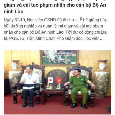
giam và cải tạo phạm nhân cho cán bộ Bộ An
ninh Lào
Ngày 31/10, Học viện CSND đã tổ chức Lễ bế giảng Lớp
bồi dưỡng nghiệp vụ quản lý trại giam và cải tạo phạm
nhân cho cán bộ Bộ An ninh Lào. Tới dự có đồng chí Đại
tá, PGS,TS. Trần Minh Chất, Phó Giám đốc Học viện
CSND; đồng chí Đại tá KiengKham InPhengThaVong,
Trưởng Đại diện Bộ An ninh Lào tại Việt Nam; đại diện
lãnh đạo các đơn vị chức năng thuộc Học viện và các học
viên tham gia lớp học.