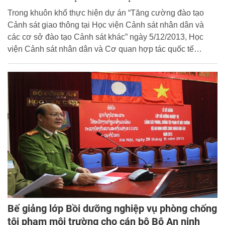
Trong khuôn khổ thực hiện dự án “Tăng cường đào tạo
Cảnh sát giao thông tại Học viện Cảnh sát nhân dân và
các cơ sở đào tạo Cảnh sát khác” ngày 5/12/2013, Học
viện Cảnh sát nhân dân và Cơ quan hợp tác quốc tế
(JICA) Nhật Bản đã phối hợp tổ chức chương trình trao đổi
bàn tròn Việt Nam - Nhật Bản về chủ đề đảm bảo trật tự an
toàn giao thông - kinh nghiệm của Nhật Bản và Việt Nam
tại Học viện Cảnh sát nhân dân.
Bế giảng lớp Bồi dưỡng nghiệp vụ phòng chống
tội phạm môi trường cho cán bộ Bộ An ninh