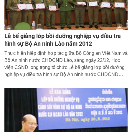
Lễ bế giảng lớp bồi dưỡng nghiệp vụ điều tra
hình sự Bộ An ninh Lào năm 2012
Thực hiện hiệp định hợp tác giữa Bộ Công an Việt Nam và
Bộ An ninh nước CHDCND Lào, sáng ngày 22/12, Học
viện CSND long trọng tổ chức Lễ bế giảng lớp bồi dưỡng
nghiệp vụ điều tra hình sự Bộ An ninh nước CHDCND
năm 2012. Tới dự buổi lễ có đồng chí Thiếu tướng, GS.TS
Nguyễn Huy Thuật, Phó Giám đốc Học viện CSND; đại
diện lãnh đạo các đơn vị chức năng thuộc Học viện cùng
các học viên tham gia khóa học.