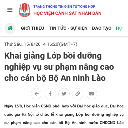
GIỚI THIỆU
TIN TỨC - SỰ KIỆN
ĐÀO TẠO
HỢP 
Thứ Sáu, 15/8/2014 16:20'(GMT+7)
Khai giảng Lớp bồi dưỡng
nghiệp vụ sư phạm nâng cao
cho cán bộ Bộ An ninh Lào
Ngày 15/8, Học viện CSND phối hợp với Đại học giáo dục, Đại học
quốc gia Hà Nội tổ chức lễ
khai giảng Lớp bồi dưỡng nghiệp vụ
sư phạm nâng cao cho cán bộ Bộ An ninh nước CHDCND Lào