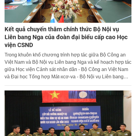
Kết quả chuyến thăm chính thức Bộ Nội vụ
Liên bang Nga của đoàn đại biểu cấp cao Học
viện CSND
Trong khuôn khổ chương trình hợp tác giữa Bộ Công an
Việt Nam và Bộ Nội vụ Liên bang Nga và kế hoạch hợp tác
giữa Học viện Cảnh sát nhân dân - Bộ Công an Việt Nam
và Đại học Tổng hợp Mát-xcơ-va - Bộ Nội vụ Liên bang
Nga, thực hiện Quyết định của Bộ trưởng Bộ Công an,
đoàn đại biểu của Học viện Cảnh sát nhân dân gồm bốn
thành viên do đồng chí Thiếu tướng, GS.TS Nguyễn Xuân
Yêm, Giám đốc Học viện dẫn đầu đã đi thăm và làm việc
với một số cơ sở đào tạo của Bộ Nội vụ Liên bang Nga từ
ngày 20 đến 28/02/2013.