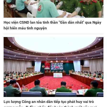
Học viện CSND lan tỏa tinh thần "Gần dân nhất" qua Ngày
hội hiến máu tình nguyện
Lực lượng Công an nhân dân tiếp tục phát huy vai trò