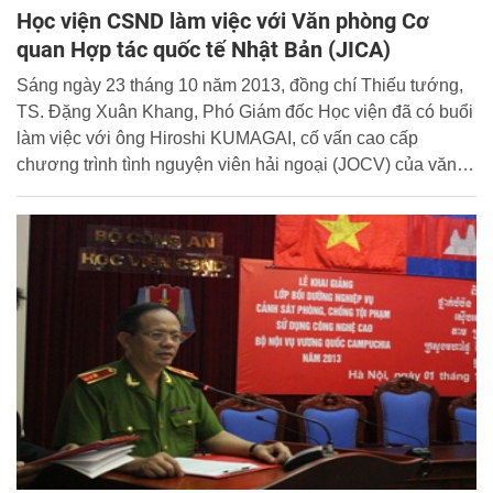
Học viện CSND làm việc với Văn phòng Cơ
quan Hợp tác quốc tế Nhật Bản (JICA)
Sáng ngày 23 tháng 10 năm 2013, đồng chí Thiếu tướng,
TS. Đặng Xuân Khang, Phó Giám đốc Học viện đã có buổi
làm việc với ông Hiroshi KUMAGAI, cố vấn cao cấp
chương trình tình nguyện viên hải ngoại (JOCV) của văn
phòng JICA Việt Nam. Cùng tham gia buổi làm việc có đại
diện lãnh đạo Phòng Hành chính tổng hợp, lãnh đạo Bộ
môn Quân sự võ thuật.