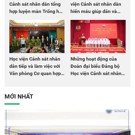
Cảnh sát nhân dân tổng
viện Cảnh sát nhân dân
hợp luyện màn Trống hội
hiến máu giúp dân và
chào mừng Đại hội Đảng
đồng đội
Học viện Cảnh sát nhân
Những hoạt động của
dân tiếp và làm việc với
Đoàn đại biểu Đảng bộ
Văn phòng Cơ quan hợp
Học viện Cảnh sát nhân
tác quốc tế Nhật Bản tại
dân tại Đại hội đại biểu
Việt Nam
Đảng bộ Công an Trung
ương lần thứ VIII, nhiệm
MỚI NHẤT
kỳ 2025 - 2030