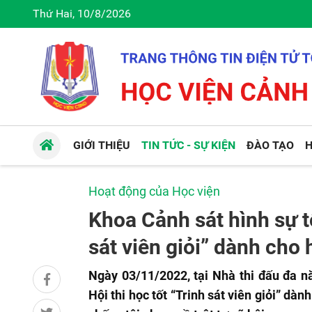
Thứ Hai, 10/8/2026
GIỚI THIỆU
TIN TỨC - SỰ KIỆN
ĐÀO TẠO
H
Hoạt động của Học viện
Khoa Cảnh sát hình sự tổ
sát viên giỏi” dành cho
Ngày 03/11/2022, tại Nhà thi đấu đa n
Hội thi học tốt “Trinh sát viên giỏi” dà