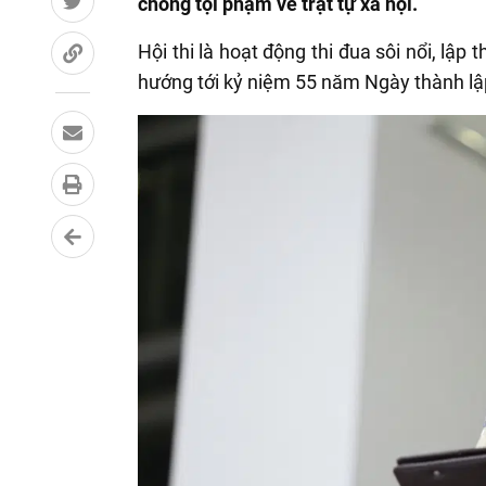
chống tội phạm về trật tự xã hội.
Hội thi là hoạt động thi đua sôi nổi, lậ
hướng tới kỷ niệm 55 năm Ngày thành l