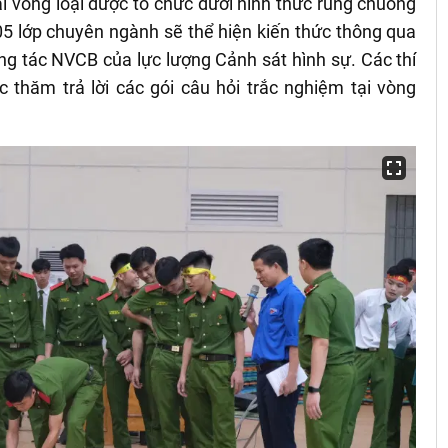
ại vòng loại được tổ chức dưới hình thức rung chuông
05 lớp chuyên ngành sẽ thể hiện kiến thức thông qua
công tác NVCB của lực lượng Cảnh sát hình sự. Các thí
c thăm trả lời các gói câu hỏi trắc nghiệm tại vòng