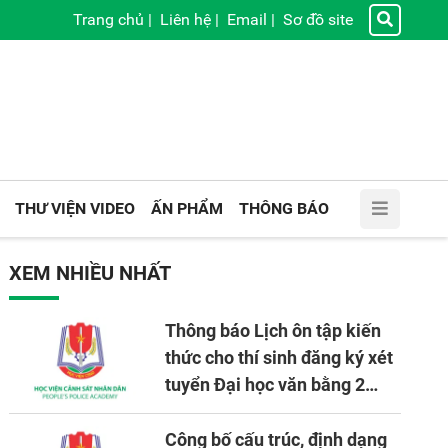
Trang chủ
|
Liên hệ
|
Email
|
Sơ đồ site
THƯ VIỆN VIDEO
ẤN PHẨM
THÔNG BÁO
XEM NHIỀU NHẤT
Thông báo Lịch ôn tập kiến
thức cho thí sinh đăng ký xét
tuyển Đại học văn bằng 2
tuyển mới, mở tại Học viện
CSND năm học 2026 - 2027
Công bố cấu trúc, định dạng