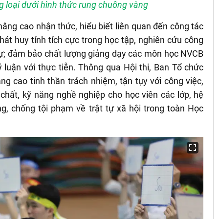
g loại dưới hình thức rung chuông vàng
nâng cao nhận thức, hiểu biết liên quan đến công tác
át huy tính tích cực trong học tập, nghiên cứu công
sự; đảm bảo chất lượng giảng dạy các môn học NVCB
luận với thực tiễn. Thông qua Hội thi, Ban Tổ chức
g cao tinh thần trách nhiệm, tận tụy với công việc,
chất, kỹ năng nghề nghiệp cho học viên các lớp, hệ
g, chống tội phạm về trật tự xã hội trong toàn Học