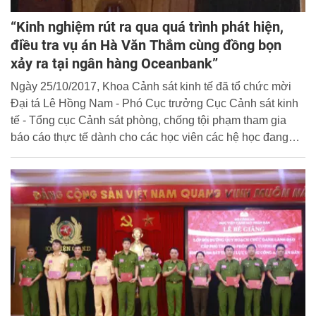
“Kinh nghiệm rút ra qua quá trình phát hiện,
điều tra vụ án Hà Văn Thắm cùng đồng bọn
xảy ra tại ngân hàng Oceanbank”
Ngày 25/10/2017, Khoa Cảnh sát kinh tế đã tổ chức mời
Đại tá Lê Hồng Nam - Phó Cục trưởng Cục Cảnh sát kinh
tế - Tổng cục Cảnh sát phòng, chống tội phạm tham gia
báo cáo thực tế dành cho các học viên các hệ học đang
học tập môn “Đấu tranh phòng, chống tội phạm kinh tế
trong các lĩnh vự kinh tế trọng điểm” của Khoa Cảnh sát
kinh tế.