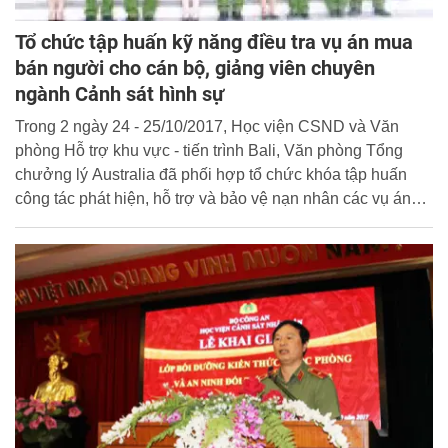
Tổ chức tập huấn kỹ năng điều tra vụ án mua
bán người cho cán bộ, giảng viên chuyên
ngành Cảnh sát hình sự
Trong 2 ngày 24 - 25/10/2017, Học viện CSND và Văn
phòng Hỗ trợ khu vực - tiến trình Bali, Văn phòng Tổng
chưởng lý Australia đã phối hợp tổ chức khóa tập huấn
công tác phát hiện, hỗ trợ và bảo vệ nạn nhân các vụ án
mua bán người dành cho giảng viên và học viên chuyên
ngành của Học viện CSND. Đây là một hoạt động trong
khuôn khổ hợp tác với Văn phòng Hỗ trợ khu vực thuộc
tiến trình Bali.