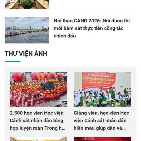
Hội thao CAND 2026: Nội dung thi
mới bám sát thực tiễn công tác
chiến đấu
THƯ VIỆN ẢNH
2.500 học viên Học viện
Giảng viên, học viên Học
Cảnh sát nhân dân tổng
viện Cảnh sát nhân dân
hợp luyện màn Trống hội
hiến máu giúp dân và
chào mừng Đại hội Đảng
đồng đội