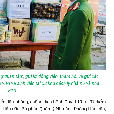
quan tâm, gửi lời động viên, thăm hỏi và gửi các
 viên và sinh viên tại 02 khu cách ly nhà K6 và nhà
K10
yến đầu phòng, chống dịch bệnh Covid-19 tại 07 điểm
ng Hậu cần; Bộ phận Quản lý Nhà ăn - Phòng Hậu cần;