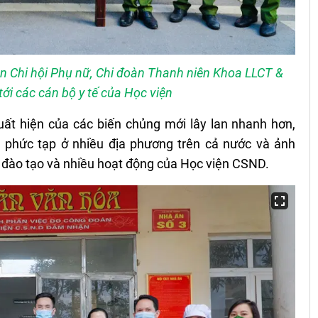
n Chi hội Phụ nữ, Chi đoàn Thanh niên Khoa LLCT &
i các cán bộ y tế của Học viện
xuất hiện của các biến chủng mới lây lan nhanh hơn,
n phức tạp ở nhiều địa phương trên cả nước và ảnh
 đào tạo và nhiều hoạt động của Học viện CSND.