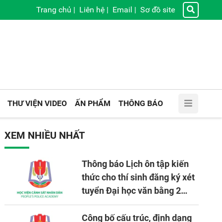
Trang chủ
|
Liên hệ
|
Email
|
Sơ đồ site
THƯ VIỆN VIDEO
ẤN PHẨM
THÔNG BÁO
XEM NHIỀU NHẤT
Thông báo Lịch ôn tập kiến
thức cho thí sinh đăng ký xét
tuyển Đại học văn bằng 2
tuyển mới, mở tại Học viện
CSND năm học 2026 - 2027
Công bố cấu trúc, định dạng