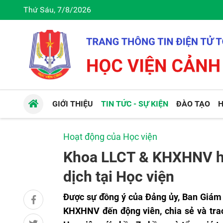
Thứ Sáu, 7/8/2026
GIỚI THIỆU
TIN TỨC - SỰ KIỆN
ĐÀO TẠO
H
Hoạt động của Học viện
Khoa LLCT & KHXHNV hỗ
dịch tại Học viện
Được sự đồng ý của Đảng ủy, Ban Giám 
KHXHNV
đến động viên, chia sẻ và tra