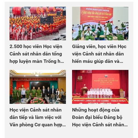
2.500 học viên Học viện
Giảng viên, học viên Học
Cảnh sát nhân dân tổng
viện Cảnh sát nhân dân
hợp luyện màn Trống hội
hiến máu giúp dân và
chào mừng Đại hội Đảng
đồng đội
Học viện Cảnh sát nhân
Những hoạt động của
dân tiếp và làm việc với
Đoàn đại biểu Đảng bộ
Văn phòng Cơ quan hợp
Học viện Cảnh sát nhân
tác quốc tế Nhật Bản tại
dân tại Đại hội đại biểu