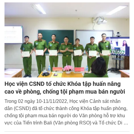
ma túy” dành cho học viên các lớp hệ quốc tế đang tham
gia học tập các môn học của Khoa Cảnh sát PCTP về ma
túy.
Học viện CSND tổ chức Khóa tập huấn nâng
cao về phòng, chống tội phạm mua bán người
Trong 02 ngày 10-11/11/2022, Học viện Cảnh sát nhân
dân (CSND) đã tổ chức thành công Khóa tập huấn phòng,
chống tội phạm mua bán người do Văn phòng hỗ trợ khu
vực của Tiến trình Bali (Văn phòng RSO) và Tổ chức Di cư
quốc tế tài trợ.