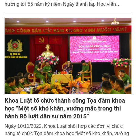
hướng tới 55 năm kỷ niệm Ngày thành lập Học viện
CSND, sáng 10/11/2022 tại Nhà thi đấu Học viện CSND,
Khoa Quân sự, võ thuật, thể dục thể thao đã tổ chức thành
công Hội thi Võ thuật CAND dành cho học viên khóa D46.
Khoa Luật tổ chức thành công Tọa đàm khoa
học “Một số khó khăn, vướng mắc trong thi
hành Bộ luật dân sự năm 2015”
Ngày 10/11/2022, Khoa Luật phối hợp các đơn vị chức
năng tổ chức Tọa đàm khoa học “Một số khó khăn, vướng