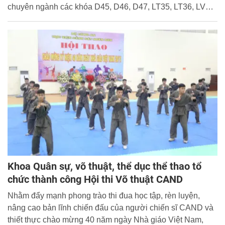
chuyên ngành các khóa D45, D46, D47, LT35, LT36, LV35,
LV36 và học viên hệ quốc tế. Đại tá, PGS.TS Trần Hồng
Quang - Phó Giám đốc Học viện dự và chỉ đạo Hội thi.
Khoa Quân sự, võ thuật, thể dục thể thao tổ
chức thành công Hội thi Võ thuật CAND
Nhằm đẩy mạnh phong trào thi đua học tập, rèn luyện,
nâng cao bản lĩnh chiến đấu của người chiến sĩ CAND và
thiết thực chào mừng 40 năm ngày Nhà giáo Việt Nam,