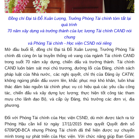
Đồng chí Đại tá Đỗ Xuân Lượng, Trưởng Phòng Tài chính tóm tắt lại
quá trình
70 năm xây dựng và trưởng thành của lực lượng Tài chính CAND nói
chung
và Phòng Tài chính - Học viện CSND nói riêng
Mở đầu buổi lễ, đồng chí Đại tá Đỗ Xuân Lượng, Trưởng Phòng Tài
chính đã cùng ôn lại truyền thống vẻ vang của ngành Tài chính CAND
trong suốt 70 năm xây dựng, chiến đấu và trưởng thành. Tài chính
CAND luôn bám sát mọi chủ trương, đường lối của Đảng, chính sách
pháp luật của Nhà nước, các nghị quyết, chỉ thị của Đảng ủy CATW,
không ngừng phấn đấu vươn lên, khắc phục mọi khó khăn, luôn khai
thác đảm bảo nguồn tài chính phục vụ có hiệu quả các yêu cầu công
tác, chiến đấu và xây dựng lực lượng; thực hiện tốt công tác tham
mưu cho lãnh đạo Bộ, và cấp ủy Đảng, thủ trưởng các đơn vị, địa
phương.
Đối với Phòng Tài chính của Học viện CSND, dù mới được tách ra từ
Phòng Hậu cần kể từ ngày 17/11/2015 theo quyết Quyết định số
6709/QĐ-BCA nhưng Phòng Tài chính đã thể hiện được sự chuyển
mình trong sự phát triển của Học viện. Với chức năng giúp Ban Giám