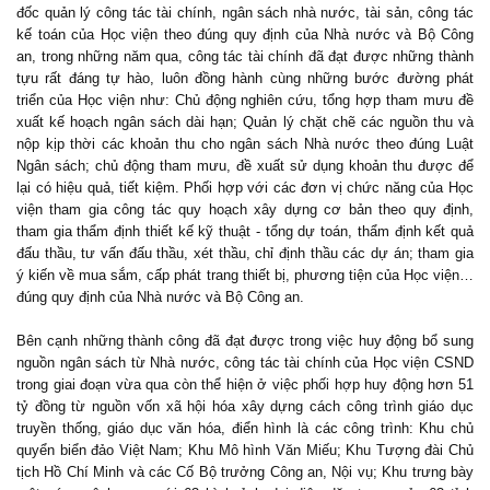
đốc quản lý công tác tài chính, ngân sách nhà nước, tài sản, công tác
kế toán của Học viện theo đúng quy định của Nhà nước và Bộ Công
an, trong những năm qua, công tác tài chính đã đạt được những thành
tựu rất đáng tự hào, luôn đồng hành cùng những bước đường phát
triển của Học viện như: Chủ động nghiên cứu, tổng hợp tham mưu đề
xuất kế hoạch ngân sách dài hạn; Quản lý chặt chẽ các nguồn thu và
nộp kịp thời các khoản thu cho ngân sách Nhà nước theo đúng Luật
Ngân sách; chủ động tham mưu, đề xuất sử dụng khoản thu được để
lại có hiệu quả, tiết kiệm. Phối hợp với các đơn vị chức năng của Học
viện tham gia công tác quy hoạch xây dựng cơ bản theo quy định,
tham gia thẩm định thiết kế kỹ thuật - tổng dự toán, thẩm định kết quả
đấu thầu, tư vấn đấu thầu, xét thầu, chỉ định thầu các dự án; tham gia
ý kiến về mua sắm, cấp phát trang thiết bị, phương tiện của Học viện…
đúng quy định của Nhà nước và Bộ Công an.
Bên cạnh những thành công đã đạt được trong việc huy động bổ sung
nguồn ngân sách từ Nhà nước, công tác tài chính của Học viện CSND
trong giai đoạn vừa qua còn thể hiện ở việc phối hợp huy động hơn 51
tỷ đồng từ nguồn vốn xã hội hóa xây dựng cách công trình giáo dục
truyền thống, giáo dục văn hóa, điển hình là các công trình: Khu chủ
quyển biển đảo Việt Nam; Khu Mô hình Văn Miếu; Khu Tượng đài Chủ
tịch Hồ Chí Minh và các Cố Bộ trưởng Công an, Nội vụ; Khu trưng bày