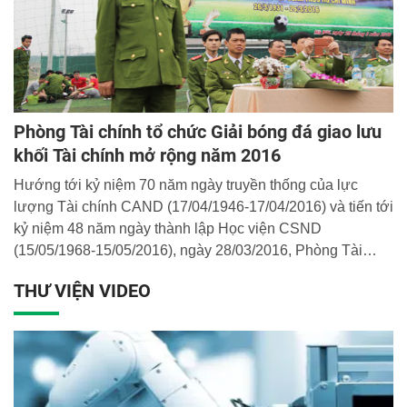
Phòng Tài chính tổ chức Giải bóng đá giao lưu
khối Tài chính mở rộng năm 2016
Hướng tới kỷ niệm 70 năm ngày truyền thống của lực
lượng Tài chính CAND (17/04/1946-17/04/2016) và tiến tới
kỷ niệm 48 năm ngày thành lập Học viện CSND
(15/05/1968-15/05/2016), ngày 28/03/2016, Phòng Tài
chính đã phối hợp với các đơn vị khối tham mưu phục vụ
THƯ VIỆN VIDEO
tổ chức Giải bóng đá giao lưu khối Tài chính mở rộng năm
2016.