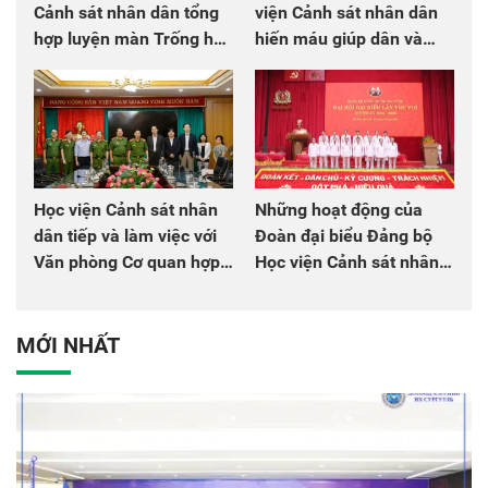
Cảnh sát nhân dân tổng
viện Cảnh sát nhân dân
hợp luyện màn Trống hội
hiến máu giúp dân và
chào mừng Đại hội Đảng
đồng đội
Học viện Cảnh sát nhân
Những hoạt động của
dân tiếp và làm việc với
Đoàn đại biểu Đảng bộ
Văn phòng Cơ quan hợp
Học viện Cảnh sát nhân
tác quốc tế Nhật Bản tại
dân tại Đại hội đại biểu
Việt Nam
Đảng bộ Công an Trung
ương lần thứ VIII, nhiệm
MỚI NHẤT
kỳ 2025 - 2030