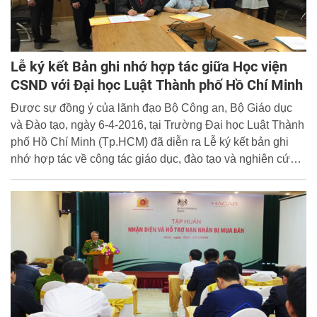
Lễ ký kết Bản ghi nhớ hợp tác giữa Học viện
CSND với Đại học Luật Thành phố Hồ Chí Minh
Được sự đồng ý của lãnh đạo Bộ Công an, Bộ Giáo dục
và Đào tạo, ngày 6-4-2016, tại Trường Đại học Luật Thành
phố Hồ Chí Minh (Tp.HCM) đã diễn ra Lễ ký kết bản ghi
nhớ hợp tác về công tác giáo dục, đào tạo và nghiên cứu
khoa học giữa Học viện CSND và Đại học Luật Tp.HCM.