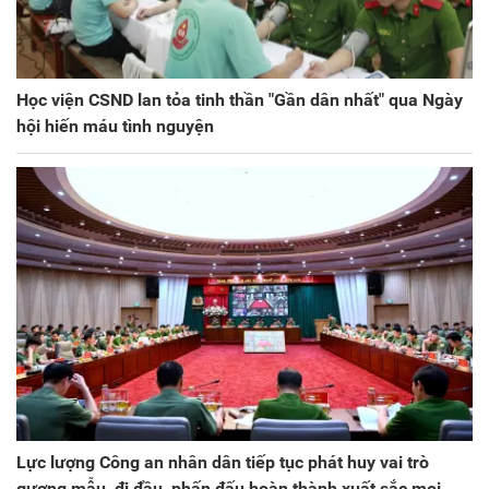
Học viện CSND lan tỏa tinh thần "Gần dân nhất" qua Ngày
hội hiến máu tình nguyện
Lực lượng Công an nhân dân tiếp tục phát huy vai trò
gương mẫu, đi đầu, phấn đấu hoàn thành xuất sắc mọi