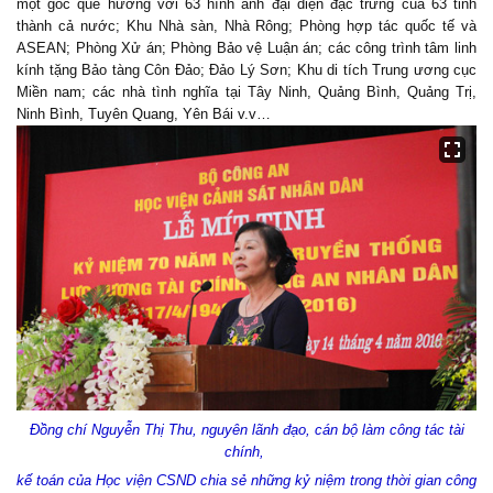
một góc quê hương với 63 hình ảnh đại diện đặc trưng của 63 tỉnh
thành cả nước; Khu Nhà sàn, Nhà Rông; Phòng hợp tác quốc tế và
ASEAN; Phòng Xử án; Phòng Bảo vệ Luận án; các công trình tâm linh
kính tặng Bảo tàng Côn Đảo; Đảo Lý Sơn; Khu di tích Trung ương cục
Miền nam; các nhà tình nghĩa tại Tây Ninh, Quảng Bình, Quảng Trị,
Ninh Bình, Tuyên Quang, Yên Bái v.v…
Đồng chí Nguyễn Thị Thu, nguyên lãnh đạo, cán bộ làm công tác tài
chính,
kế toán của Học viện CSND chia sẻ những kỷ niệm trong thời gian công