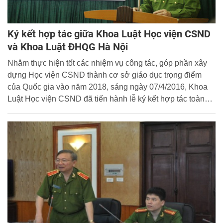
Ký kết hợp tác giữa Khoa Luật Học viện CSND
và Khoa Luật ĐHQG Hà Nội
Nhằm thực hiện tốt các nhiệm vụ công tác, góp phần xây
dựng Học viện CSND thành cơ sở giáo dục trọng điểm
của Quốc gia vào năm 2018, sáng ngày 07/4/2016, Khoa
Luật Học viện CSND đã tiến hành lễ ký kết hợp tác toàn
diện với Khoa Luật Đại học Quốc gia Hà Nội