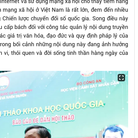
 Internet và sử dụng mạng xã hội cho thấy tiềm năng
ên mạng xã hội ở Việt Nam là rất lớn, đem đến nhiều
g Chiến lược chuyển đổi số quốc gia. Song điều này
u cấp bách đối với công tác quản lý nội dung truyền
ác giá trị văn hóa, đạo đức và quy định pháp lý của
 trong bối cảnh những nội dung này đang ảnh hưởng
 vi, thói quen và đời sống tinh thần hàng ngày của