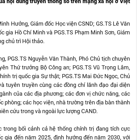
ủa nội dung truyền thông số trên mạng xã hội ở Việt
 Minh Hưởng, Giám đốc Học viện CSND; GS.TS Lê Văn
Quốc gia Hồ Chí Minh và PGS.TS Phạm Minh Sơn, Giám
g chủ trì Hội thảo.
ớng, PGS.TS Nguyễn Văn Thành, Phó Chủ tịch chuyên
uyên Thứ trưởng Bộ Công an; PGS.TS Vũ Trọng Lâm,
hính trị quốc gia Sự thật; PGS.TS Mai Đức Ngọc, Chủ
và tuyên truyền cùng các đồng chí lãnh đạo đại diện
gành của các địa phương; các đơn vị chức năng, các
 phòng; các học viện, nhà trường trên địa bàn thành
hiên cứu trong và ngoài lực lượng CAND.
c trong bối cảnh cả hệ thống chính trị đang tích cực
ốc gia đến năm 2025, định hướng đến năm 2030, với