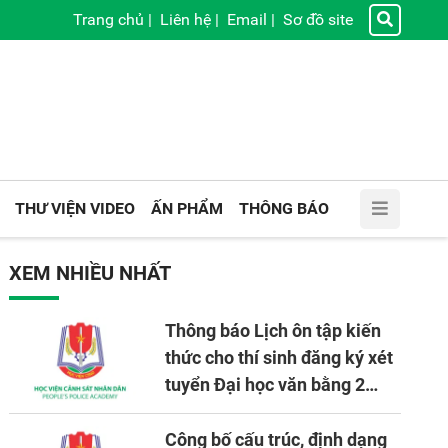
Trang chủ
|
Liên hệ
|
Email
|
Sơ đồ site
THƯ VIỆN VIDEO
ẤN PHẨM
THÔNG BÁO
XEM NHIỀU NHẤT
Thông báo Lịch ôn tập kiến
thức cho thí sinh đăng ký xét
tuyển Đại học văn bằng 2
tuyển mới, mở tại Học viện
CSND năm học 2026 - 2027
Công bố cấu trúc, định dạng