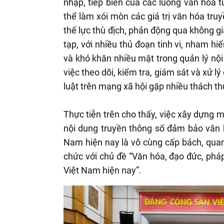
nhập, tiếp biến của các luồng văn hóa t
thể làm xói mòn các giá trị văn hóa tru
thế lực thù địch, phản động qua không gi
tạp, với nhiều thủ đoạn tinh vi, nham hi
và khó khăn nhiều mặt trong quản lý nội
việc theo dõi, kiểm tra, giám sát và xử l
luật trên mạng xã hội gặp nhiều thách th
Thực tiễn trên cho thấy, việc xây dựng 
nội dung truyền thông số đảm bảo văn h
Nam hiện nay là vô cùng cấp bách, quan 
chức với chủ đề “Văn hóa, đạo đức, pháp
Việt Nam hiện nay”.