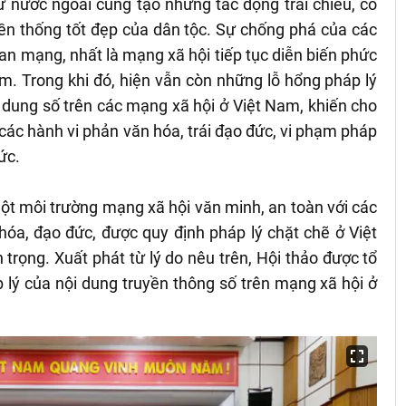
ừ nước ngoài cũng tạo những tác động trái chiều, có
yền thống tốt đẹp của dân tộc. Sự chống phá của các
an mạng, nhất là mạng xã hội tiếp tục diễn biến phức
ểm. Trong khi đó, hiện vẫn còn những lỗ hổng pháp lý
 dung số trên các mạng xã hội ở Việt Nam, khiến cho
ý các hành vi phản văn hóa, trái đạo đức, vi phạm pháp
ức.
một môi trường mạng xã hội văn minh, an toàn với các
óa, đạo đức, được quy định pháp lý chặt chẽ ở Việt
trọng. Xuất phát từ lý do nêu trên, Hội thảo được tổ
 lý của nội dung truyền thông số trên mạng xã hội ở