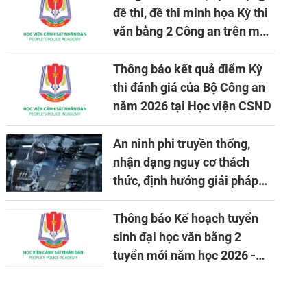
đề thi, đề thi minh họa Kỳ thi
văn bằng 2 Công an trên máy
tính
Thông báo kết quả điểm Kỳ
thi đánh giá của Bộ Công an
năm 2026 tại Học viện CSND
An ninh phi truyền thống,
nhận dạng nguy cơ thách
thức, định hướng giải pháp
đảm bảo an ninh quốc gia
trong tình hình hiện nay
Thông báo Kế hoạch tuyển
sinh đại học văn bằng 2
tuyển mới năm học 2026 -
2027