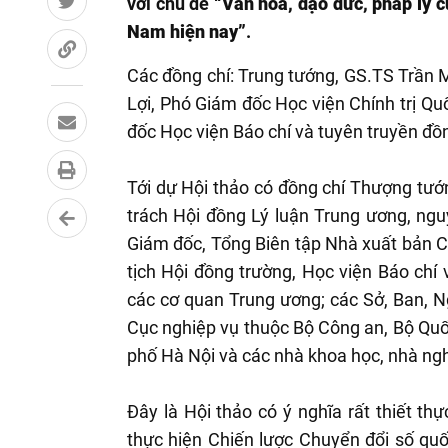
với chủ đề
“Văn hóa, đạo đức, pháp lý c
Nam hiện nay”
.
Các đồng chí: Trung tướng, GS.TS Trần
Lợi, Phó Giám đốc Học viện Chính trị 
đốc Học viện Báo chí và tuyên truyền đồn
Tới dự Hội thảo có đồng chí Thượng tư
trách Hội đồng Lý luận Trung ương, ng
Giám đốc, Tổng Biên tập Nhà xuất bản C
tịch Hội đồng trường, Học viện Báo chí 
các cơ quan Trung ương; các Sở, Ban, N
Cục nghiệp vụ thuộc Bộ Công an, Bộ Quốc
phố Hà Nội và các nhà khoa học, nhà ng
Đây là Hội thảo có ý nghĩa rất thiết thự
thực hiện Chiến lược Chuyển đổi số qu