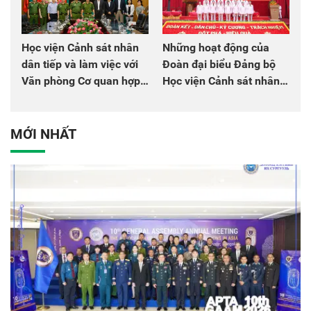
Học viện Cảnh sát nhân
Những hoạt động của
dân tiếp và làm việc với
Đoàn đại biểu Đảng bộ
Văn phòng Cơ quan hợp
Học viện Cảnh sát nhân
tác quốc tế Nhật Bản tại
dân tại Đại hội đại biểu
Việt Nam
Đảng bộ Công an Trung
ương lần thứ VIII, nhiệm
MỚI NHẤT
kỳ 2025 - 2030