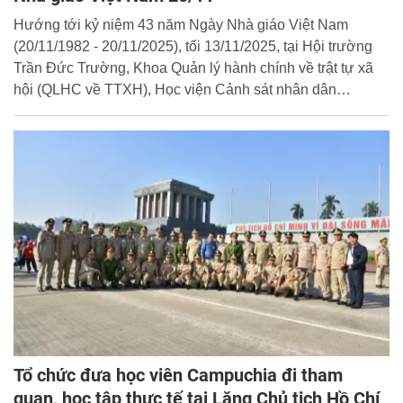
Hướng tới kỷ niệm 43 năm Ngày Nhà giáo Việt Nam
(20/11/1982 - 20/11/2025), tối 13/11/2025, tại Hội trường
Trần Đức Trường, Khoa Quản lý hành chính về trật tự xã
hội (QLHC về TTXH), Học viện Cảnh sát nhân dân
(CSND) đã tổ chức Hội diễn văn nghệ khối cán bộ và học
viên chuyên ngành QLHC về TTXH.
Tổ chức đưa học viên Campuchia đi tham
quan, học tập thực tế tại Lăng Chủ tịch Hồ Chí