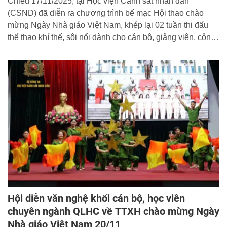
Chiều 17/11/2025, tại Học viện Cảnh sát nhân dân
(CSND) đã diễn ra chương trình bế mạc Hội thao chào
mừng Ngày Nhà giáo Việt Nam, khép lại 02 tuần thi đấu
thể thao khí thế, sôi nổi dành cho cán bộ, giảng viên, công
nhân viên toàn Học viện.
Hội diễn văn nghệ khối cán bộ, học viên
chuyên ngành QLHC về TTXH chào mừng Ngày
Nhà giáo Việt Nam 20/11