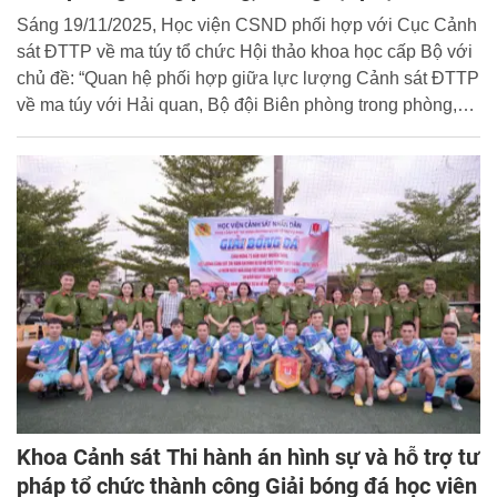
túy trên tuyến biên giới Việt Nam - Lào
Sáng 19/11/2025, Học viện CSND phối hợp với Cục Cảnh
sát ĐTTP về ma túy tổ chức Hội thảo khoa học cấp Bộ với
chủ đề: “Quan hệ phối hợp giữa lực lượng Cảnh sát ĐTTP
về ma túy với Hải quan, Bộ đội Biên phòng trong phòng,
chống tội phạm về ma túy trên tuyến biên giới Việt Nam -
Lào”. Thiếu tướng, TS. Chử Văn Dũng - Phó Giám đốc
Học viện CSND và Đại tá Hoàng Quốc Việt, Phó Cục
trưởng Cục Cảnh sát ĐTTP ma túy, Bộ Công an đồng chủ
trì Hội thảo.
Khoa Cảnh sát Thi hành án hình sự và hỗ trợ tư
pháp tổ chức thành công Giải bóng đá học viên