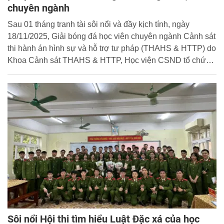
chuyên ngành
Sau 01 tháng tranh tài sôi nổi và đầy kịch tính, ngày
18/11/2025, Giải bóng đá học viên chuyên ngành Cảnh sát
thi hành án hình sự và hỗ trợ tư pháp (THAHS & HTTP) do
Khoa Cảnh sát THAHS & HTTP, Học viện CSND tổ chức
đã chính thức khép lại, để lại nhiều dư âm và cảm xúc đẹp
trong lòng các vận động viên và cổ động viên.
Sôi nổi Hội thi tìm hiểu Luật Đặc xá của học