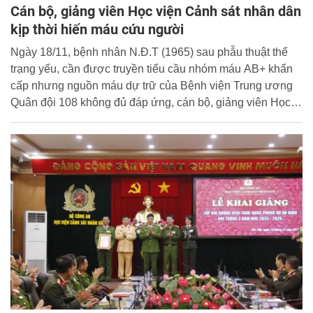
Cán bộ, giảng viên Học viện Cảnh sát nhân dân
kịp thời hiến máu cứu người
Ngày 18/11, bệnh nhân N.Đ.T (1965) sau phẫu thuật thể
trạng yếu, cần được truyền tiểu cầu nhóm máu AB+ khẩn
cấp nhưng nguồn máu dự trữ của Bệnh viện Trung ương
Quân đội 108 không đủ đáp ứng, cán bộ, giảng viên Học
viện Cảnh sát nhân dân (CSND) có cùng nhóm máu với
bệnh nhân đã kịp thời có mặt để hiến máu cứu người.