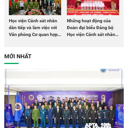
Học viện Cảnh sát nhân
Những hoạt động của
dân tiếp và làm việc với
Đoàn đại biểu Đảng bộ
Văn phòng Cơ quan hợp
Học viện Cảnh sát nhân
tác quốc tế Nhật Bản tại
dân tại Đại hội đại biểu
Việt Nam
Đảng bộ Công an Trung
ương lần thứ VIII, nhiệm
MỚI NHẤT
kỳ 2025 - 2030