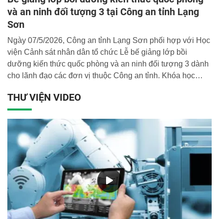
và an ninh đối tượng 3 tại Công an tỉnh Lạng
Sơn
Ngày 07/5/2026, Công an tỉnh Lạng Sơn phối hợp với Học
viện Cảnh sát nhân dân tổ chức Lễ bế giảng lớp bồi
dưỡng kiến thức quốc phòng và an ninh đối tượng 3 dành
cho lãnh đạo các đơn vị thuộc Công an tỉnh. Khóa học
được tổ chức nhằm cập nhật, bổ sung kiến thức về quốc
THƯ VIỆN VIDEO
phòng và an ninh, góp phần nâng cao năng lực lãnh đạo,
chỉ huy, tham mưu và tổ chức thực hiện nhiệm vụ của đội
ngũ cán bộ trong tình hình mới.