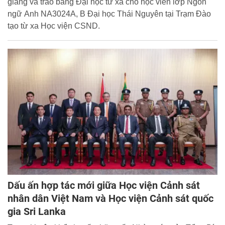
giảng và trao bằng Đại học từ xa cho học viên lớp Ngôn
ngữ Anh NA3024A, B Đại học Thái Nguyên tại Trạm Đào
tạo từ xa Học viện CSND.
Dấu ấn hợp tác mới giữa Học viện Cảnh sát
nhân dân Việt Nam và Học viện Cảnh sát quốc
gia Sri Lanka