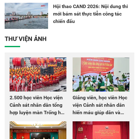
Hội thao CAND 2026: Nội dung thi
mới bám sát thực tiễn công tác
chiến đấu
THƯ VIỆN ẢNH
2.500 học viên Học viện
Giảng viên, học viên Học
Cảnh sát nhân dân tổng
viện Cảnh sát nhân dân
hợp luyện màn Trống hội
hiến máu giúp dân và
chào mừng Đại hội Đảng
đồng đội