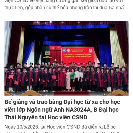
viện CSND về việc tăng cường gắn kết giữa đào tạo với
thực tiễn, góp phần cụ thể hóa phong trào thi đua Ba nhất:
“Kỷ luật nhất - Trung thành nhất - Gần dân nhất” trong lực
lượng Công an nhân dân, được sự đồng ý của Ban Giám
đốc Học viện, ngày 11/5/2026, tại trụ sở Công an phường
Ô Chợ Dừa, thành phố Hà Nội, Khoa Nghiệp vụ Điều tra
hình sự (NVĐT) - Học viện CSND và Công an phường Ô
Chợ Dừa đã tổ chức Chương trình kết nghĩa, ký kết Quy
chế phối hợp công tác giữa hai đơn vị.
Bế giảng và trao bằng Đại học từ xa cho học
viên lớp Ngôn ngữ Anh NA3024A, B Đại học
Thái Nguyên tại Học viện CSND
Ngày 10/5/2026, tại Học viện CSND đã diễn ra Lễ bế