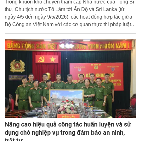
Trong khuôn khổ chuyến thăm cấp Nhà nước của Tổng Bí
thư, Chủ tịch nước Tô Lâm tới Ấn Độ và Sri Lanka (từ
ngày 4/5 đến ngày 9/5/2026), các hoạt động hợp tác giữa
Bộ Công an Việt Nam với các cơ quan thực thi pháp luật
hai nước tiếp tục được thúc đẩy theo hướng thực chất,
hiệu quả, góp phần làm sâu sắc hơn quan hệ hữu nghị,
hợp tác trên lĩnh vực an ninh, thực thi pháp luật.
Nâng cao hiệu quả công tác huấn luyện và sử
dụng chó nghiệp vụ trong đảm bảo an ninh,
trật tự