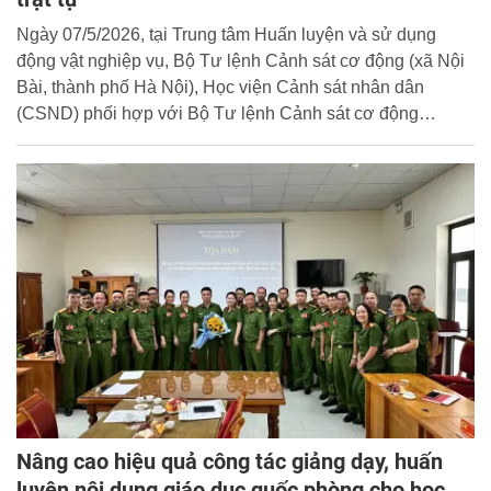
Ngày 07/5/2026, tại Trung tâm Huấn luyện và sử dụng
động vật nghiệp vụ, Bộ Tư lệnh Cảnh sát cơ động (xã Nội
Bài, thành phố Hà Nội), Học viện Cảnh sát nhân dân
(CSND) phối hợp với Bộ Tư lệnh Cảnh sát cơ động
(CSCĐ) tổ chức Tọa đàm khoa học với chủ đề: “Công tác
huấn luyện và sử dụng chó nghiệp vụ bảo đảm an ninh,
trật tự - Lý luận và thực tiễn”.
Nâng cao hiệu quả công tác giảng dạy, huấn
luyện nội dung giáo dục quốc phòng cho học