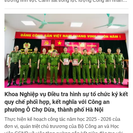
trưởng lĩnh vực Cảnh sát trong lực lượng Công an nhân
dân. Đồng chí Thượng tướng, TS. Lê Quốc Hùng, Ủy viên
Ban Chấp hành Trung ương Đảng, Thử trưởng Bộ Công
an dự, chỉ đạo tại buổi lễ và trực tiếp giảng dạy chuyên đề
đầu tiên cho khóa học.
Khoa Nghiệp vụ Điều tra hình sự tổ chức ký kết
quy chế phối hợp, kết nghĩa với Công an
phường Ô Chợ Dừa, thành phố Hà Nội
Thực hiện kế hoạch công tác năm học 2025 - 2026 của
đơn vị, quán triệt chủ trưương của Bộ Công an và Học