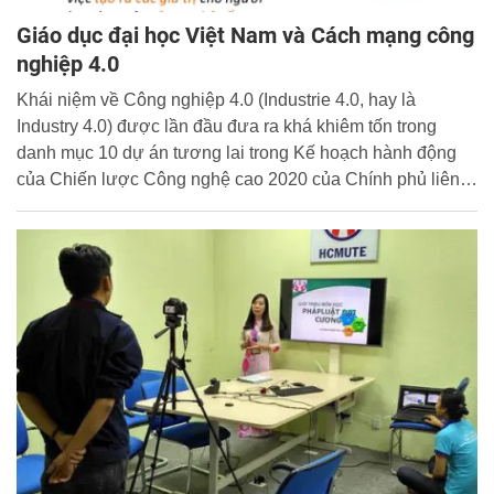
Giáo dục đại học Việt Nam và Cách mạng công
nghiệp 4.0
Khái niệm về Công nghiệp 4.0 (Industrie 4.0, hay là
Industry 4.0) được lần đầu đưa ra khá khiêm tốn trong
danh mục 10 dự án tương lai trong Kế hoạch hành động
của Chiến lược Công nghệ cao 2020 của Chính phủ liên
bang Đức (Kagermann, H., Wahlster, W., and Helbig, J.,
2013). Cuộc cách mạng này có tác động mạnh mẽ đến đến
tất cả các lĩnh vực trong xã hội, trong đó có giáo dục (WEF,
2016a). Bài báo này có mục đích phân tích toàn diện
những đổi mới cần thiết mà giáo dục cần tiến hành trong
bối cảnh mới này. Bài báo đề cập đến bản chất của giáo
dục trong bối cảnh Cách mạng 4.0 như là sự đáp ứng ở
mức độ cao của cá nhân hóa học tập. Đặc biệt, các phân
tích được tập trung vào các đặc trưng được cho là đóng
vai trò chủ đạo cho Giáo dục 4.0, đó là xây dựng chương
trình theo tiếp cận xuyên ngành (transdisciplinary