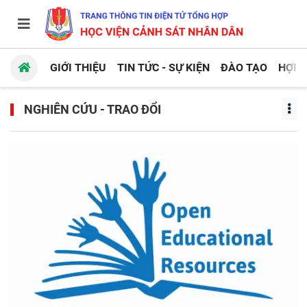
GIỚI THIỆU
TIN TỨC - SỰ KIỆN
ĐÀO TẠO
HỢP 
NGHIÊN CỨU - TRAO ĐỔI