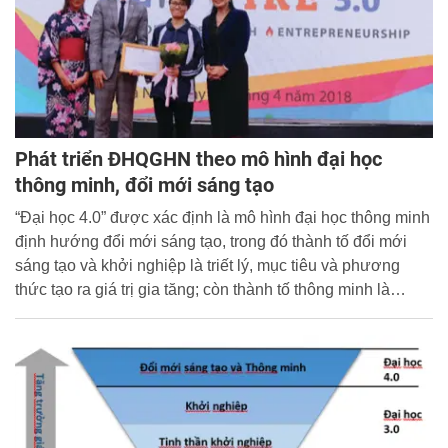
Phát triển ĐHQGHN theo mô hình đại học
thông minh, đổi mới sáng tạo
“Đại học 4.0” được xác định là mô hình đại học thông minh
định hướng đổi mới sáng tạo, trong đó thành tố đổi mới
sáng tạo và khởi nghiệp là triết lý, mục tiêu và phương
thức tạo ra giá trị gia tăng; còn thành tố thông minh là
phương thức và điều kiện tổ chức thực hiện dựa vào các
tiến bộ của công nghệ 4.0. Là trung tâm đại học đa ngành,
đa lĩnh vực, ĐHQGHN đang phát huy những lợi thế để
sớm xây dựng thành công theo mô hình đại học thông
minh, đổi mới sáng tạo, đang nỗ lực nâng cao năng lực
thích ứng với xu thế chuyển đổi của giáo dục đại học thế