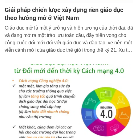
Giải pháp chiến lược xây dựng nền giáo dục
theo hướng mở ở Việt Nam
Giáo dục mở là một ý tưởng và hiện tượng của thời đại, đã
và đang mở ra một trào lưu toàn cầu, đầy triển vọng cho
công cuộc đổi mới đối với giáo dục và đào tạo; vẽ nên một
viễn cảnh mới của giáo dục thế giới trong thế kỷ 21. Xu thế
hội nhập quốc tế và toàn cầu hóa đã đòi hỏi các quốc gia
nói chung và Việt Nam nói riêng phải tiếp cận giáo dục
theo cách của giáo dục mở nếu muốn xây dựng nền kinh
tế tri thức, muốn sử dụng được thành quả của cuộc Cách
mạng công nghiệp lần thứ tư đang đặt ra những thách
thức cho nền giáo dục Việt Nam.