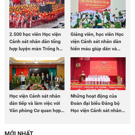
2.500 học viên Học viện
Giảng viên, học viên Học
Cảnh sát nhân dân tổng
viện Cảnh sát nhân dân
hợp luyện màn Trống hội
hiến máu giúp dân và
chào mừng Đại hội Đảng
đồng đội
Học viện Cảnh sát nhân
Những hoạt động của
dân tiếp và làm việc với
Đoàn đại biểu Đảng bộ
Văn phòng Cơ quan hợp
Học viện Cảnh sát nhân
tác quốc tế Nhật Bản tại
dân tại Đại hội đại biểu
Việt Nam
Đảng bộ Công an Trung
ương lần thứ VIII, nhiệm
MỚI NHẤT