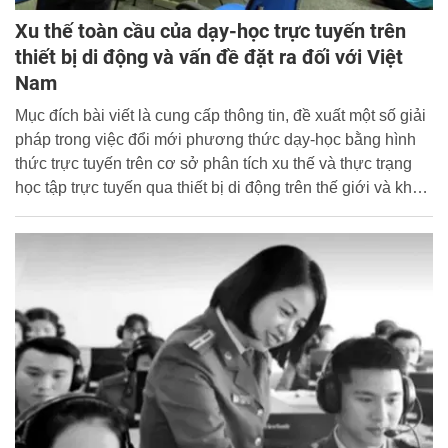
curriculum), tiếp cận vai trò nhà trường như một hệ sinh
thái học tập(learning ecosystem) và tăng cường mức độ
Xu thế toàn cầu của dạy-học trực tuyến trên
trải nghiệm trực tiếp thông qua công nghệ thực tế ảo
thiết bị di động và vấn đề đặt ra đối với Việt
(virtual reality). Cuối cùng, bài báo đưa ra một số khuyến
Nam ​
cáo định hướng cho giáo dục Việt Nam trong thời gian sắp
Mục đích bài viết là cung cấp thông tin, đề xuất một số giải
tới.
pháp trong việc đổi mới phương thức dạy-học bằng hình
thức trực tuyến trên cơ sở phân tích xu thế và thực trạng
học tập trực tuyến qua thiết bị di động trên thế giới và khu
vực châu Á trong bối cảnh hội nhập và cuộc cách mạng
công nghiệp lần thứ tư với tác động mạnh mẽ của công
nghệ số nhằm duy trì và nâng cao chất lượng giáo dục nói
chung và khắc phục thiên tai, đại dịch nói riêng làm ảnh
hưởng đến giáo dục.