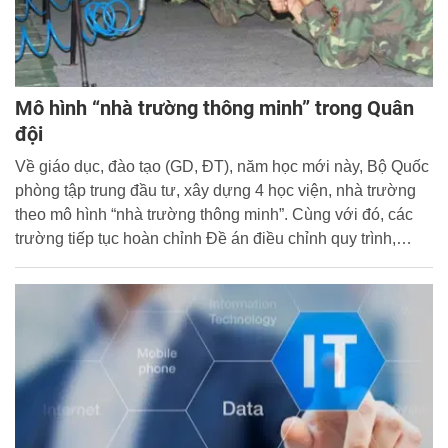
Mô hình “nhà trường thông minh” trong Quân
đội
Về giáo dục, đào tạo (GD, ĐT), năm học mới này, Bộ Quốc
phòng tập trung đầu tư, xây dựng 4 học viện, nhà trường
theo mô hình “nhà trường thông minh”. Cùng với đó, các
trường tiếp tục hoàn chỉnh Đề án điều chỉnh quy trình,
chương trình đào tạo cán bộ các cấp trong các nhà trường
Quân đội (NTQĐ), đáp ứng yêu cầu nhiệm vụ trong tình
hình mới.