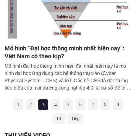
giới trong thời đại mới.
Mô hình “Đại học thông minh nhất hiện nay”:
Việt Nam có theo kịp?
Mô hình đại học thông minh hiện đại nhất hiện nay là mô
hình đại học ứng dụng các hệ thống thực-ảo (Cyber
Physical System – CPS) và IoT. Các hệ CPS là đặc trưng
tiêu biểu của môi trường công nghiệp 4.0, là cơ sở để thiết
kế và xây dựng các mô hình nhà máy thông minh.
1
2
3
4
5
6
7
8
9
10
Tiếp
THƯ VIỆN VIDEO