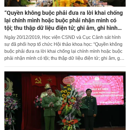
“Quyền không buộc phải đưa ra lời khai chống
lại chính mình hoặc buộc phải nhận mình có
tội; thu thập dữ liệu điện tử; ghi âm, ghi hình
trong Luật TTHS và những vấn đề đặt ra đối
Ngày 20/12/2019, Học viện CSND và Cục Cảnh sát hình
với hoạt động điều tra của lực lượng CAND”
sự đã phối hợp tổ chức Hội thảo khoa học: “Quyền không
buộc phải đưa ra lời khai chống lại chính mình hoặc buộc
phải nhận mình có tội; thu thập dữ liệu điện tử; ghi âm, ghi
hình trong Luật Tố tụng hình sự và những vấn đề đặt ra đối
với hoạt động điều tra của lực lượng Công an nhân dân”.