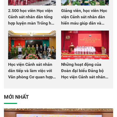
2.500 học viên Học viện
Giảng viên, học viên Học
Cảnh sát nhân dân tổng
viện Cảnh sát nhân dân
hợp luyện màn Trống hội
hiến máu giúp dân và
chào mừng Đại hội Đảng
đồng đội
Học viện Cảnh sát nhân
Những hoạt động của
dân tiếp và làm việc với
Đoàn đại biểu Đảng bộ
Văn phòng Cơ quan hợp
Học viện Cảnh sát nhân
tác quốc tế Nhật Bản tại
dân tại Đại hội đại biểu
Việt Nam
Đảng bộ Công an Trung
ương lần thứ VIII, nhiệm
MỚI NHẤT
kỳ 2025 - 2030