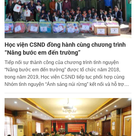
Học viện CSND đồng hành cùng chương trình
“Nâng bước em đến trường”
Tiếp nối sự thành công của chương trình tình nguyện
“Nâng bước em đến trường” được tổ chức năm 2018,
trong năm 2019, Học viện CSND tiếp tục phối hợp cùng
Nhóm tình nguyện “Ánh sáng núi rừng” kết nối và hỗ trợ
"cơm trưa có thịt" cho 400 em nhỏ tại các điểm trường khó
khăn của tỉnh Điện Biên và trao tặng 01 bộ "Năng lượng
xanh" cùng 150 suất quà là chăn, áo ấm, đồ dùng học tập,
bánh kẹo cho 150 em học sinh với tổng giá trị hơn 600
triệu đồng.