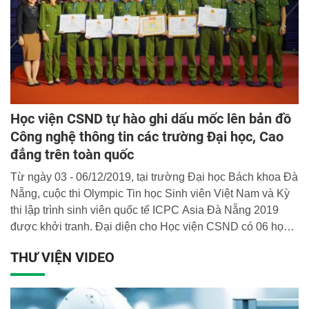
Học viện CSND tự hào ghi dấu mốc lên bản đồ
Công nghệ thông tin các trường Đại học, Cao
đẳng trên toàn quốc
Từ ngày 03 - 06/12/2019, tại trường Đại học Bách khoa Đà
Nẵng, cuộc thi Olympic Tin học Sinh viên Việt Nam và Kỳ
thi lập trình sinh viên quốc tế ICPC Asia Đà Nẵng 2019
được khởi tranh. Đại diện cho Học viện CSND có 06 học
viên tham gia và đã xuất sắc vượt qua hàng trăm thí sinh
THƯ VIỆN VIDEO
và dành được những giải thưởng cao: 01 Giải Nhất khối
Chuyên tin; 01 Giải Nhì khối không chuyên Tin; 04 Giải Ba
của hai khối Chuyên và không chuyên Tin.