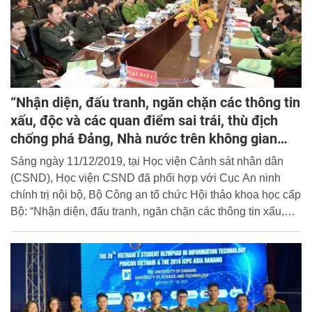
“Nhận diện, đấu tranh, ngăn chặn các thông tin
xấu, độc và các quan điểm sai trái, thù địch
chống phá Đảng, Nhà nước trên không gian
mạng của lực lượng CAND trong tình hình mới”
Sáng ngày 11/12/2019, tại Học viện Cảnh sát nhân dân
(CSND), Học viện CSND đã phối hợp với Cục An ninh
chính trị nội bộ, Bộ Công an tổ chức Hội thảo khoa học cấp
Bộ: “Nhận diện, đấu tranh, ngăn chặn các thông tin xấu,
độc và các quan điểm sai trái, thù địch chống phá Đảng,
Nhà nước trên không gian mạng của lực lượng Công an
nhân dân trong tình hình mới”.