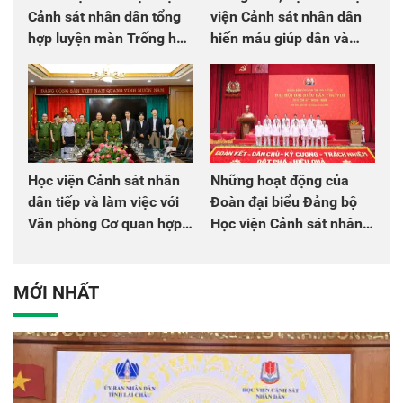
Cảnh sát nhân dân tổng
viện Cảnh sát nhân dân
hợp luyện màn Trống hội
hiến máu giúp dân và
chào mừng Đại hội Đảng
đồng đội
Học viện Cảnh sát nhân
Những hoạt động của
dân tiếp và làm việc với
Đoàn đại biểu Đảng bộ
Văn phòng Cơ quan hợp
Học viện Cảnh sát nhân
tác quốc tế Nhật Bản tại
dân tại Đại hội đại biểu
Việt Nam
Đảng bộ Công an Trung
ương lần thứ VIII, nhiệm
MỚI NHẤT
kỳ 2025 - 2030