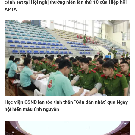
cảnh sát tại Hội nghị thường niên lần thứ 10 của Hiệp hội
APTA
Học viện CSND lan tỏa tinh thần "Gần dân nhất" qua Ngày
hội hiến máu tình nguyện