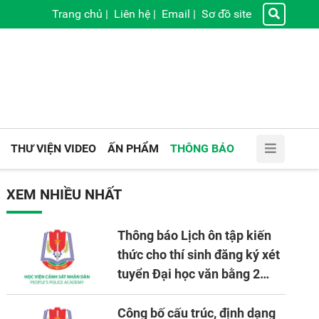
Trang chủ
|
Liên hệ
|
Email
|
Sơ đồ site
THƯ VIỆN VIDEO
ẤN PHẨM
THÔNG BÁO
XEM NHIỀU NHẤT
Thông báo Lịch ôn tập kiến
thức cho thí sinh đăng ký xét
tuyển Đại học văn bằng 2
tuyển mới, mở tại Học viện
CSND năm học 2026 - 2027
Công bố cấu trúc, định dạng