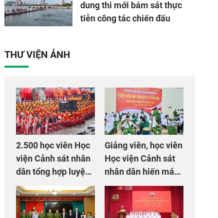
dung thi mới bám sát thực
tiễn công tác chiến đấu
THƯ VIỆN ẢNH
2.500 học viên Học
Giảng viên, học viên
viện Cảnh sát nhân
Học viện Cảnh sát
dân tổng hợp luyện
nhân dân hiến máu
màn Trống hội chào
giúp dân và đồng
mừng Đại hội Đảng
đội