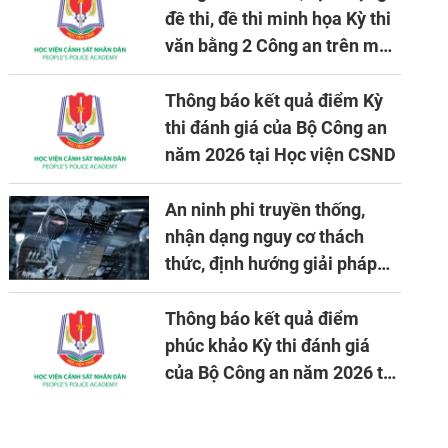
đề thi, đề thi minh họa Kỳ thi
văn bằng 2 Công an trên máy
tính
Thông báo kết quả điểm Kỳ
thi đánh giá của Bộ Công an
năm 2026 tại Học viện CSND
An ninh phi truyền thống,
nhận dạng nguy cơ thách
thức, định hướng giải pháp
đảm bảo an ninh quốc gia
trong tình hình hiện nay
Thông báo kết quả điểm
phúc khảo Kỳ thi đánh giá
của Bộ Công an năm 2026 tại
Học viện CSND