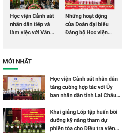
Học viện Cảnh sát
Những hoạt động
nhân dân tiếp và
của Đoàn đại biểu
làm việc với Văn
Đảng bộ Học viện
phòng Cơ quan hợp
Cảnh sát nhân dân
tác quốc tế Nhật
tại Đại hội đại biểu
Bản tại Việt Nam
Đảng bộ Công an
MỚI NHẤT
Trung ương lần thứ
VIII, nhiệm kỳ 2025
Học viện Cảnh sát nhân dân
- 2030
tăng cường hợp tác với Ủy
ban nhân dân tỉnh Lai Châu
về ứng dụng khoa học công
nghệ trong lĩnh vực đấu tranh
Khai giảng Lớp tập huấn bồi
phòng, chống tội phạm
dưỡng kỹ năng tham dự
phiên tòa cho Điều tra viên