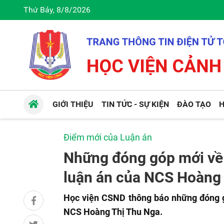
Thứ Bảy, 8/8/2026
GIỚI THIỆU
TIN TỨC - SỰ KIỆN
ĐÀO TẠO
H
Điểm mới của Luận án
Những đóng góp mới về m
luận án của NCS Hoàng
Học viện CSND thông báo những đóng gó
NCS Hoàng Thị Thu Nga.