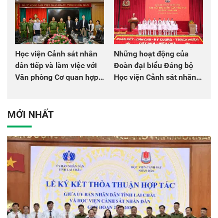
Học viện Cảnh sát nhân
Những hoạt động của
dân tiếp và làm việc với
Đoàn đại biểu Đảng bộ
Văn phòng Cơ quan hợp
Học viện Cảnh sát nhân
tác quốc tế Nhật Bản tại
dân tại Đại hội đại biểu
Việt Nam
Đảng bộ Công an Trung
ương lần thứ VIII, nhiệm
MỚI NHẤT
kỳ 2025 - 2030