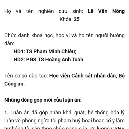
Họ và tên nghiên cứu sinh:
Lê Văn Nông
Khóa:
25
Chức danh khoa học, học vị và họ tên người hướng
dẫn:
HD1: TS Phạm Minh Chiêu;
HD2: PGS.TS Hoàng Anh Tuấn.
Tên cơ sở đào tạo:
Học viện Cảnh sát nhân dân, Bộ
Công an.
Những đóng góp mới của luận án:
1.
Luận án đã góp phần khái quát, hệ thống hóa lý
luận về phòng ngừa tội phạm huỷ hoại hoặc cố ý làm
hư hỏng tài sản theo chức năng của lực lượng CSHS