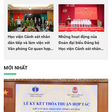
chào mừng Đại hội Đảng
đồng đội
Học viện Cảnh sát nhân
Những hoạt động của
dân tiếp và làm việc với
Đoàn đại biểu Đảng bộ
Văn phòng Cơ quan hợp
Học viện Cảnh sát nhân
tác quốc tế Nhật Bản tại
dân tại Đại hội đại biểu
Việt Nam
Đảng bộ Công an Trung
ương lần thứ VIII, nhiệm
MỚI NHẤT
kỳ 2025 - 2030