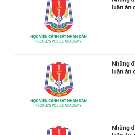
luận án
Những đó
luận án
Những đó