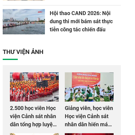
Hội thao CAND 2026: Nội
dung thi mới bám sát thực
tiễn công tác chiến đấu
THƯ VIỆN ẢNH
2.500 học viên Học
Giảng viên, học viên
viện Cảnh sát nhân
Học viện Cảnh sát
dân tổng hợp luyện
nhân dân hiến máu
màn Trống hội chào
giúp dân và đồng