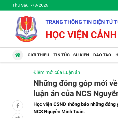
Thứ Sáu, 7/8/2026
GIỚI THIỆU
TIN TỨC - SỰ KIỆN
ĐÀO TẠO
H
Điểm mới của Luận án
Những đóng góp mới về m
luận án của NCS Nguyễ
Học viện CSND thông báo những đóng gó
NCS Nguyễn Minh Tuấn.