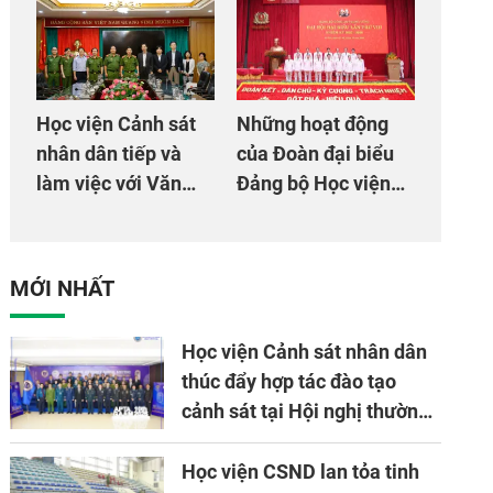
mừng Đại hội Đảng
đội
Học viện Cảnh sát
Những hoạt động
nhân dân tiếp và
của Đoàn đại biểu
làm việc với Văn
Đảng bộ Học viện
phòng Cơ quan hợp
Cảnh sát nhân dân
tác quốc tế Nhật
tại Đại hội đại biểu
Bản tại Việt Nam
Đảng bộ Công an
MỚI NHẤT
Trung ương lần thứ
VIII, nhiệm kỳ 2025
Học viện Cảnh sát nhân dân
- 2030
thúc đẩy hợp tác đào tạo
cảnh sát tại Hội nghị thường
niên lần thứ 10 của Hiệp hội
APTA
Học viện CSND lan tỏa tinh