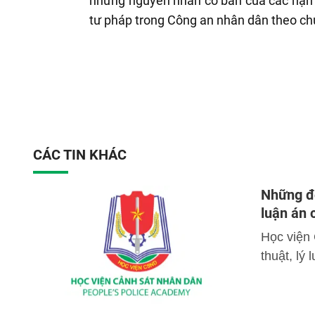
những nguyên nhân cơ bản của các hạn c
tư pháp trong Công an nhân dân theo chức
CÁC TIN KHÁC
Những đó
luận án
Học viện
thuật, lý