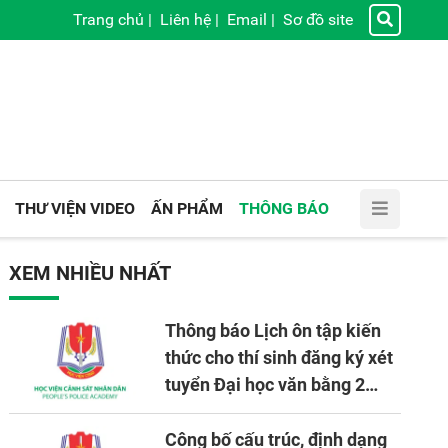
Trang chủ
|
Liên hệ
|
Email
|
Sơ đồ site
THƯ VIỆN VIDEO
ẤN PHẨM
THÔNG BÁO
XEM NHIỀU NHẤT
Thông báo Lịch ôn tập kiến
thức cho thí sinh đăng ký xét
tuyển Đại học văn bằng 2
tuyển mới, mở tại Học viện
CSND năm học 2026 - 2027
Công bố cấu trúc, định dạng