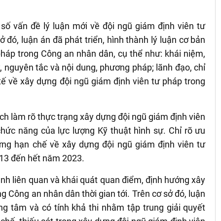
số vấn đề lý luận mới về đội ngũ giám định viên tư
đó, luận án đã phát triển, hình thành lý luận cơ bản
pháp trong Công an nhân dân, cụ thể như: khái niệm,
lý, nguyên tắc và nội dung, phương pháp; lãnh đạo, chỉ
tế về xây dựng đội ngũ giám định viên tư pháp trong
ích làm rõ thực trạng xây dựng đội ngũ giám định viên
hức năng của lực lượng Kỹ thuật hình sự. Chỉ rõ ưu
ng hạn chế về xây dựng đội ngũ giám định viên tư
13 đến hết năm 2023.
ình liên quan và khái quát quan điểm, định hướng xây
g Công an nhân dân thời gian tới. Trên cơ sở đó, luận
ng tâm và có tính khả thi nhằm tập trung giải quyết