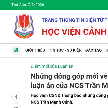
Thứ Sáu, 7/8/2026
GIỚI THIỆU
TIN TỨC - SỰ KIỆN
ĐÀO TẠO
H
Điểm mới của Luận án
Những đóng góp mới về m
luận án của NCS Trần 
Học viện CSND thông báo những đóng gó
NCS Trần Mạnh Cảnh.