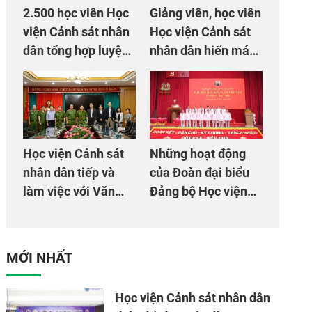
2.500 học viên Học
Giảng viên, học viên
viện Cảnh sát nhân
Học viện Cảnh sát
dân tổng hợp luyện
nhân dân hiến máu
màn Trống hội chào
giúp dân và đồng
mừng Đại hội Đảng
đội
Học viện Cảnh sát
Những hoạt động
nhân dân tiếp và
của Đoàn đại biểu
làm việc với Văn
Đảng bộ Học viện
phòng Cơ quan hợp
Cảnh sát nhân dân
tác quốc tế Nhật
tại Đại hội đại biểu
Bản tại Việt Nam
Đảng bộ Công an
MỚI NHẤT
Trung ương lần thứ
VIII, nhiệm kỳ 2025
Học viện Cảnh sát nhân dân
- 2030