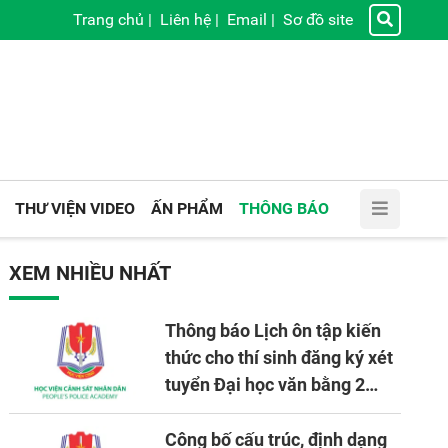
Trang chủ
|
Liên hệ
|
Email
|
Sơ đồ site
THƯ VIỆN VIDEO
ẤN PHẨM
THÔNG BÁO
XEM NHIỀU NHẤT
Thông báo Lịch ôn tập kiến
thức cho thí sinh đăng ký xét
tuyển Đại học văn bằng 2
tuyển mới, mở tại Học viện
CSND năm học 2026 - 2027
Công bố cấu trúc, định dạng