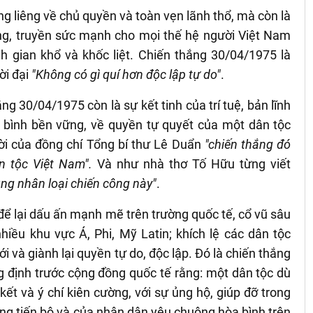
ng liêng về chủ quyền và toàn vẹn lãnh thổ, mà còn là
g, truyền sức mạnh cho mọi thế hệ người Việt Nam
h gian khổ và khốc liệt. Chiến thắng 30/04/1975 là
ời đại
"Không có gì quí hơn độc lập tự do"
.
ng 30/04/1975 còn là sự kết tinh của trí tuệ, bản lĩnh
 bình bền vững, về quyền tự quyết của một dân tộc
lời của đồng chí Tổng bí thư Lê Duẩn
"
chiến thắng đó
n tộc Việt Nam
".
Và như nhà thơ Tố Hữu từng viết
ng nhân loại chiến công này"
.
 lại dấu ấn mạnh mẽ trên trường quốc tế, cổ vũ sâu
hiều khu vực Á, Phi, Mỹ Latin; khích lệ các dân tộc
i và giành lại quyền tự do, độc lập. Đó là chiến thắng
g định trước cộng đồng quốc tế rằng: một dân tộc dù
ết và ý chí kiên cường, với sự ủng hộ, giúp đỡ trong
ợng tiến bộ và của nhân dân yêu chuộng hòa bình trên