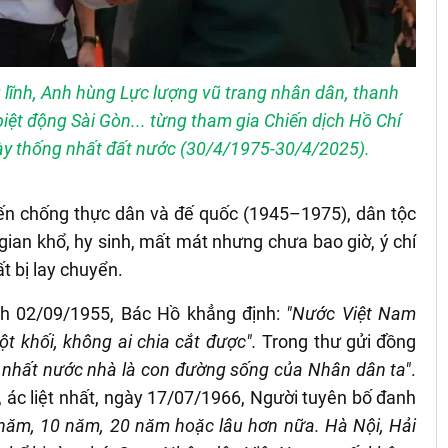
lĩnh, Anh hùng Lực lượng vũ trang nhân dân, thanh
iệt động Sài Gòn... từng tham gia Chiến dịch Hồ Chí
ày thống nhất đất nước (30/4/1975-30/4/2025).
ến chống thực dân và đế quốc (1945–1975), dân tộc
ian khổ, hy sinh, mất mát nhưng chưa bao giờ, ý chí
t bị lay chuyển.
nh 02/09/1955, Bác Hồ khẳng định:
"Nước Việt Nam
ột khối, không ai chia cắt được
".
Trong thư gửi đồng
 nhất nước nhà là con đường sống của Nhân dân ta"
.
, ác liệt nhất, ngày 17/07/1966, Người tuyên bố đanh
5 năm, 10 năm, 20 năm hoặc lâu hơn nữa. Hà Nội, Hải