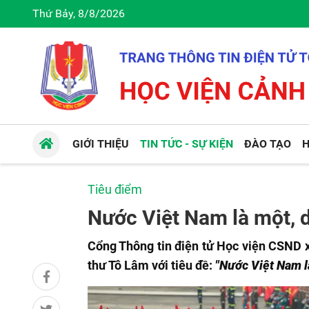
Thứ Bảy, 8/8/2026
GIỚI THIỆU
TIN TỨC - SỰ KIỆN
ĐÀO TẠO
H
Tiêu điểm
Nước Việt Nam là một, 
Cổng Thông tin điện tử Học viện CSND xin
thư Tô Lâm với tiêu đề:
"Nước Việt Nam l