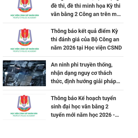
đề thi, đề thi minh họa Kỳ thi
văn bằng 2 Công an trên máy
tính
Thông báo kết quả điểm Kỳ
thi đánh giá của Bộ Công an
năm 2026 tại Học viện CSND
An ninh phi truyền thống,
nhận dạng nguy cơ thách
thức, định hướng giải pháp
đảm bảo an ninh quốc gia
trong tình hình hiện nay
Thông báo Kế hoạch tuyển
sinh đại học văn bằng 2
tuyển mới năm học 2026 -
2027