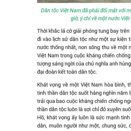
Dân tộc Việt Nam đã phải đối mặt với 
giờ, ý chí về một nước Việ
Thời khắc lá cờ giải phóng tung bay trê
đi vào lịch sử dân tộc như một sự kiện 
nước thống nhất, non sông thu về một m
Việt Nam trong cuộc kháng chiến chống
tượng sáng ngời của chủ nghĩa anh hùng
đại đoàn kết toàn dân tộc.
Khát vọng về một Việt Nam hòa bình, th
tinh thần dân tộc suốt hàng nghìn năm 
trải qua bao cuộc kháng chiến chống ngoạ
thần dân tộc luôn là sợi chỉ đỏ xuyên su
Hồ, khát vọng ấy luôn là sức mạnh tinh 
dân, muôn người như một, chung sức, đồ