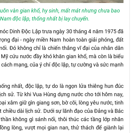
muôn vàn gian khổ, hy sinh, mất mát nhưng chưa bao
t Nam độc lập, thống nhất bị lay chuyển.
n nóc Dinh Độc Lập trưa ngày 30 tháng 4 năm 1975 đã
trọng đại - ngày miền Nam hoàn toàn giải phóng, đất
ối. Đó không chỉ là chiến thắng vĩ đại của nhân dân
 Mỹ cứu nước đầy khó khăn gian khổ, mà còn là biểu
 cách mạng, của ý chí độc lập, tự cường và sức mạnh
ống nhất, độc lập, tự do là ngọn lửa thiêng hun đúc
lịch sử. Từ khi Vua Hùng dựng nước cho tới hôm nay,
i xâm giữ gìn giang sơn, bờ cõi, lòng yêu nước, tinh
ốt chiều dài lịch sử. Dưới sự lãnh đạo của Đảng và Bác
thần không gì sánh nổi, thôi thúc các tầng lớp nhân
ng lòng, vượt mọi gian nan, thử thách để giành lại