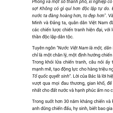
Phòng và một số thành phố, xí nghiệp có
sợ! Không có gì quí hơn độc lập tự do. 
nước ta đàng hoàng hơn, to đẹp hơn
". V
Minh và Đảng ta, quân dân Việt Nam đ
các chiến lược chiến tranh hiện đại, với
thần độc lập dân tộc.
Tuyên ngôn
"Nước Việt Nam là một, dân 
chỉ là một chân lý, một định hướng chiến
Trong khói lửa chiến tranh, câu nói ấ
mạnh mẽ, tạo động lực cho hàng triệu ng
Tổ quốc quyết sinh"
. Lời của Bác là lời h
vượt qua mọi đau thương, gian khổ, để
nhất cho đất nước và hạnh phúc ấm no 
Trong suốt hơn 30 năm kháng chiến và k
anh dũng chiến đấu, hy sinh, biết bao gia