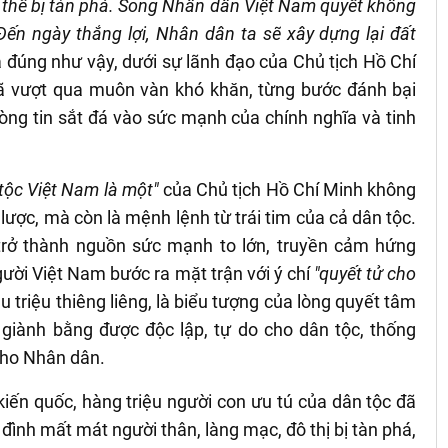
 thể bị tàn phá. Song
N
hân dân Việt Nam quyết không
Đến ngày thắng lợi,
N
hân dân ta sẽ xây dựng
lại
đất
à đúng như vậy, dưới sự lãnh đạo của Chủ tịch Hồ Chí
ã vượt qua muôn vàn khó khăn, từng bước đánh bại
 lòng tin sắt đá vào sức mạnh của chính nghĩa và tinh
tộc Việt Nam là một"
của Chủ tịch Hồ Chí Minh không
 lược, mà còn là mệnh lệnh từ trái tim của cả dân tộc.
y trở thành nguồn sức mạnh to lớn, truyền cảm hứng
ười Việt Nam bước ra mặt trận với ý chí
"quyết tử cho
iệu triệu thiêng liêng, là biểu tượng của lòng quyết tâm
 giành bằng được độc lập, tự do cho dân tộc, thống
cho Nhân dân.
iến quốc, hàng triệu người con ưu tú của dân tộc đã
 đình mất mát người thân, làng mạc, đô thị bị tàn phá,