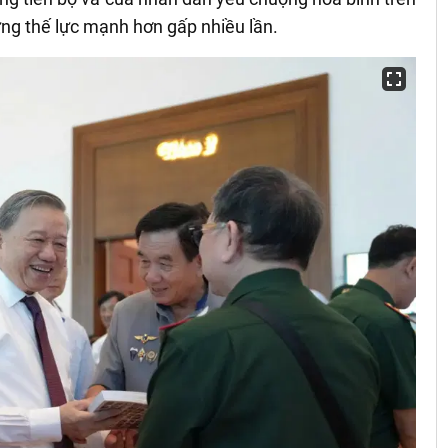
ững thế lực mạnh hơn gấp nhiều lần.