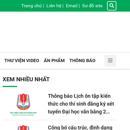
Trang chủ
|
Liên hệ
|
Email
|
Sơ đồ site
THƯ VIỆN VIDEO
ẤN PHẨM
THÔNG BÁO
XEM NHIỀU NHẤT
Thông báo Lịch ôn tập kiến
thức cho thí sinh đăng ký xét
tuyển Đại học văn bằng 2
tuyển mới, mở tại Học viện
CSND năm học 2026 - 2027
Công bố cấu trúc, định dạng