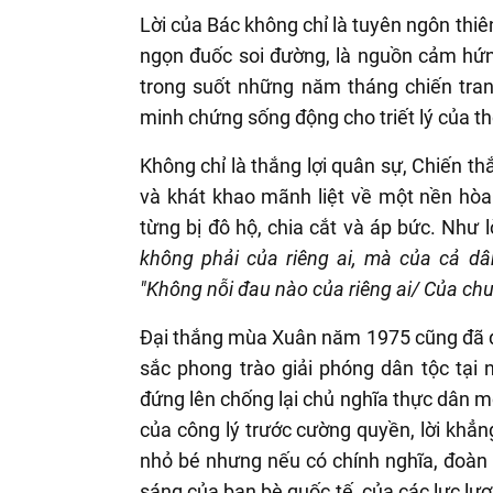
Lời của Bác không chỉ là tuyên ngôn thiê
ngọn đuốc soi đường, là nguồn cảm hứn
trong suốt những năm tháng chiến tran
minh chứng sống động cho triết lý của th
Không chỉ là thắng lợi quân sự, Chiến thắ
và khát khao mãnh liệt về một nền hòa
từng bị đô hộ, chia cắt và áp bức. Như 
không phải của riêng ai, mà của cả dâ
"Không nỗi đau nào của riêng ai/ Của chu
Đại thắng mùa Xuân năm 1975 cũng đã để
sắc phong trào giải phóng dân tộc tại n
đứng lên chống lại chủ nghĩa thực dân mớ
của công lý trước cường quyền, lời khẳn
nhỏ bé nhưng nếu có chính nghĩa, đoàn k
sáng của bạn bè quốc tế, của các lực lư