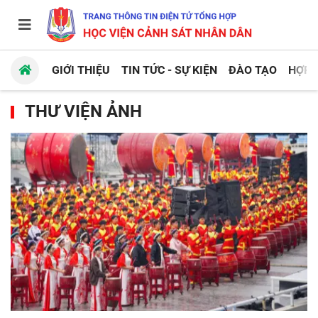
GIỚI THIỆU
TIN TỨC - SỰ KIỆN
ĐÀO TẠO
HỢP 
THƯ VIỆN ẢNH