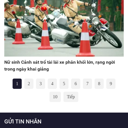
Nữ sinh Cảnh sát trổ tài lái xe phân khối lớn, rạng ngời
trong ngày khai giảng
1
2
3
4
5
6
7
8
9
10
Tiếp
GỬI TIN NHẮN