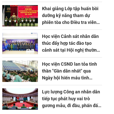
về ứng dụng khoa học công
nghệ trong lĩnh vực đấu tranh
Khai giảng Lớp tập huấn bồi
phòng, chống tội phạm
dưỡng kỹ năng tham dự
phiên tòa cho Điều tra viên
khóa 1 năm 2026
Học viện Cảnh sát nhân dân
thúc đẩy hợp tác đào tạo
cảnh sát tại Hội nghị thường
niên lần thứ 10 của Hiệp hội
APTA
Học viện CSND lan tỏa tinh
thần "Gần dân nhất" qua
Ngày hội hiến máu tình
nguyện
Lực lượng Công an nhân dân
tiếp tục phát huy vai trò
gương mẫu, đi đầu, phấn đấu
hoàn thành xuất sắc mọi