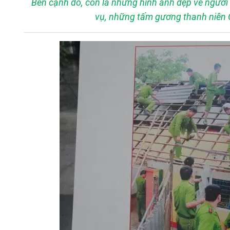
Bên cạnh đó, còn là những hình ảnh đẹp về người 
vụ, những tấm gương thanh niên Cô