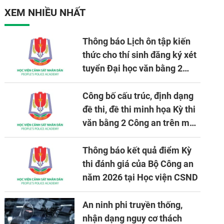
nhiệm vụ được giao
XEM NHIỀU NHẤT
Thông báo Lịch ôn tập kiến
thức cho thí sinh đăng ký xét
tuyển Đại học văn bằng 2
tuyển mới, mở tại Học viện
CSND năm học 2026 - 2027
Công bố cấu trúc, định dạng
đề thi, đề thi minh họa Kỳ thi
văn bằng 2 Công an trên máy
tính
Thông báo kết quả điểm Kỳ
thi đánh giá của Bộ Công an
năm 2026 tại Học viện CSND
An ninh phi truyền thống,
nhận dạng nguy cơ thách