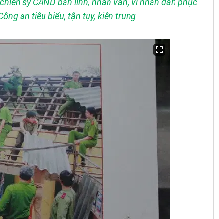
chiến sỹ CAND bản lĩnh, nhân văn, vì nhân dân phục
ng an tiêu biểu, tận tụy, kiên trung