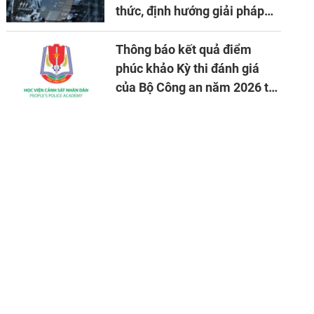
thức, định hướng giải pháp
đảm bảo an ninh quốc gia
trong tình hình hiện nay
Thông báo kết quả điểm
phúc khảo Kỳ thi đánh giá
của Bộ Công an năm 2026 tại
Học viện CSND