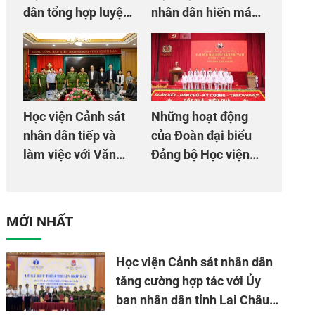
dân tổng hợp luyện
nhân dân hiến máu
màn Trống hội chào
giúp dân và đồng
mừng Đại hội Đảng
đội
Học viện Cảnh sát
Những hoạt động
nhân dân tiếp và
của Đoàn đại biểu
làm việc với Văn
Đảng bộ Học viện
phòng Cơ quan hợp
Cảnh sát nhân dân
tác quốc tế Nhật
tại Đại hội đại biểu
Bản tại Việt Nam
Đảng bộ Công an
MỚI NHẤT
Trung ương lần thứ
VIII, nhiệm kỳ 2025
Học viện Cảnh sát nhân dân
- 2030
tăng cường hợp tác với Ủy
ban nhân dân tỉnh Lai Châu