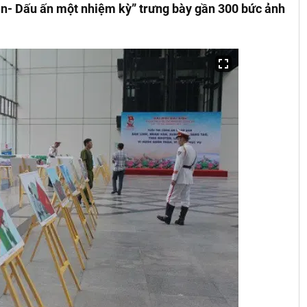
n- Dấu ấn một nhiệm kỳ” trưng bày gần 300 bức ảnh