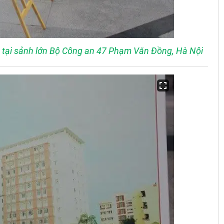
0 tại sảnh lớn Bộ Công an 47 Phạm Văn Đồng, Hà Nội