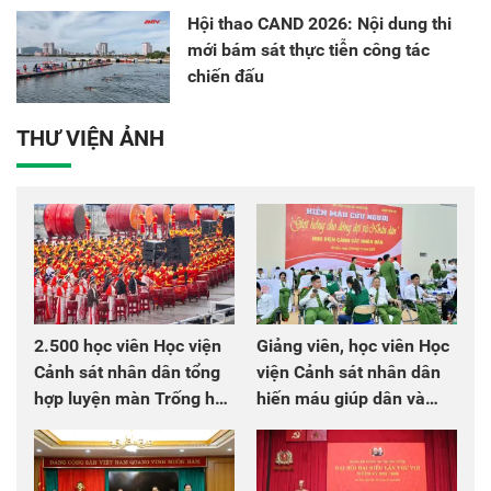
Hội thao CAND 2026: Nội dung thi
mới bám sát thực tiễn công tác
chiến đấu
THƯ VIỆN ẢNH
2.500 học viên Học viện
Giảng viên, học viên Học
Cảnh sát nhân dân tổng
viện Cảnh sát nhân dân
hợp luyện màn Trống hội
hiến máu giúp dân và
chào mừng Đại hội Đảng
đồng đội