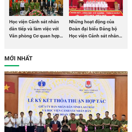
Học viện Cảnh sát nhân
Những hoạt động của
dân tiếp và làm việc với
Đoàn đại biểu Đảng bộ
Văn phòng Cơ quan hợp
Học viện Cảnh sát nhân
tác quốc tế Nhật Bản tại
dân tại Đại hội đại biểu
Việt Nam
Đảng bộ Công an Trung
ương lần thứ VIII, nhiệm
MỚI NHẤT
kỳ 2025 - 2030