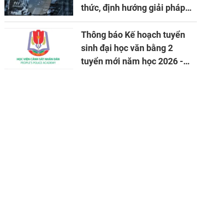
thức, định hướng giải pháp
đảm bảo an ninh quốc gia
trong tình hình hiện nay
Thông báo Kế hoạch tuyển
sinh đại học văn bằng 2
tuyển mới năm học 2026 -
2027