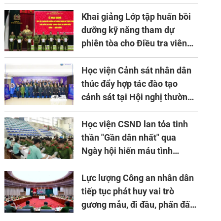
về ứng dụng khoa học công
nghệ trong lĩnh vực đấu tranh
Khai giảng Lớp tập huấn bồi
phòng, chống tội phạm
dưỡng kỹ năng tham dự
phiên tòa cho Điều tra viên
khóa 1 năm 2026
Học viện Cảnh sát nhân dân
thúc đẩy hợp tác đào tạo
cảnh sát tại Hội nghị thường
niên lần thứ 10 của Hiệp hội
APTA
Học viện CSND lan tỏa tinh
thần "Gần dân nhất" qua
Ngày hội hiến máu tình
nguyện
Lực lượng Công an nhân dân
tiếp tục phát huy vai trò
gương mẫu, đi đầu, phấn đấu
hoàn thành xuất sắc mọi