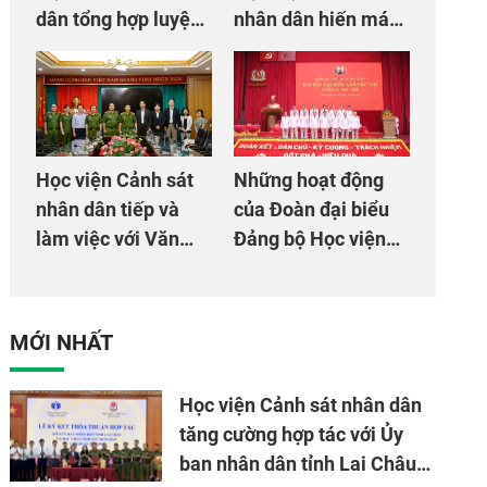
dân tổng hợp luyện
nhân dân hiến máu
màn Trống hội chào
giúp dân và đồng
mừng Đại hội Đảng
đội
Học viện Cảnh sát
Những hoạt động
nhân dân tiếp và
của Đoàn đại biểu
làm việc với Văn
Đảng bộ Học viện
phòng Cơ quan hợp
Cảnh sát nhân dân
tác quốc tế Nhật
tại Đại hội đại biểu
Bản tại Việt Nam
Đảng bộ Công an
MỚI NHẤT
Trung ương lần thứ
VIII, nhiệm kỳ 2025
Học viện Cảnh sát nhân dân
- 2030
tăng cường hợp tác với Ủy
ban nhân dân tỉnh Lai Châu