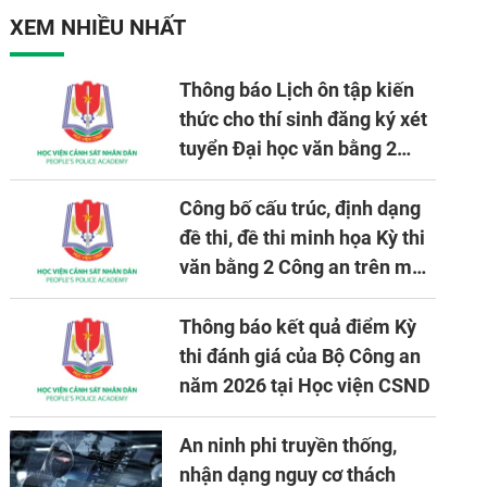
nhiệm vụ được giao
XEM NHIỀU NHẤT
Thông báo Lịch ôn tập kiến
thức cho thí sinh đăng ký xét
tuyển Đại học văn bằng 2
tuyển mới, mở tại Học viện
CSND năm học 2026 - 2027
Công bố cấu trúc, định dạng
đề thi, đề thi minh họa Kỳ thi
văn bằng 2 Công an trên máy
tính
Thông báo kết quả điểm Kỳ
thi đánh giá của Bộ Công an
năm 2026 tại Học viện CSND
An ninh phi truyền thống,
nhận dạng nguy cơ thách