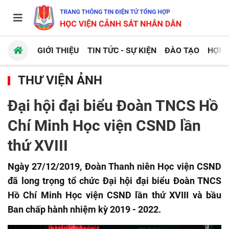
GIỚI THIỆU
TIN TỨC - SỰ KIỆN
ĐÀO TẠO
HỢP 
THƯ VIỆN ẢNH
Đại hội đại biểu Đoàn TNCS Hồ
Chí Minh Học viện CSND lần
thứ XVIII
Ngày 27/12/2019, Đoàn Thanh niên Học viện CSND
đã long trọng tổ chức Đại hội đại biểu Đoàn TNCS
Hồ Chí Minh Học viện CSND lần thứ XVIII và bầu
Ban chấp hành nhiệm kỳ 2019 - 2022.