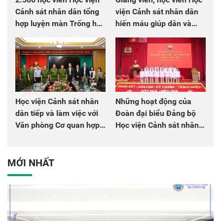
Cảnh sát nhân dân tổng
viện Cảnh sát nhân dân
hợp luyện màn Trống hội
hiến máu giúp dân và
chào mừng Đại hội Đảng
đồng đội
Học viện Cảnh sát nhân
Những hoạt động của
dân tiếp và làm việc với
Đoàn đại biểu Đảng bộ
Văn phòng Cơ quan hợp
Học viện Cảnh sát nhân
tác quốc tế Nhật Bản tại
dân tại Đại hội đại biểu
Việt Nam
Đảng bộ Công an Trung
ương lần thứ VIII, nhiệm
MỚI NHẤT
kỳ 2025 - 2030