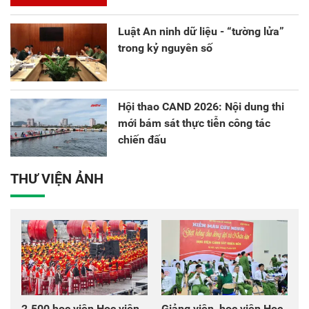
Luật An ninh dữ liệu - “tường lửa”
trong kỷ nguyên số
Hội thao CAND 2026: Nội dung thi
mới bám sát thực tiễn công tác
chiến đấu
THƯ VIỆN ẢNH
2.500 học viên Học viện
Giảng viên, học viên Học